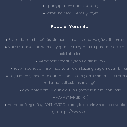
Sipariş Iptali Ve Haksız Kazanç
Samsung Yetkili Servis Şikayet
Popüler Yorumlar
3 yıl oldu hala bir dönüş olmadı… madam coco ‘ya güvenilmezmiş 
Malesef bursa suit Women yağmur erdaş da asla paramı iade etme
çok kaba ters
Merhabalar maduriyetiniz giderildi mi?
Baywin bonuslari hileli hep yalan olan kazanç sağlamayan bir si
Hayatım boyunca bukadar rezil bir sistem görmedim müşteri hizme
kadar adi kalitesiz insanlar gö...
aynı pproblem 10 gün oldu , siz çözebildiniz mi sonunda
FLO PİŞMANLIKTIR :(
Merhaba Sezgin Bey, BOLT KARGO olarak, taleplerinizin anlık cevapl
için; https://www.bol...