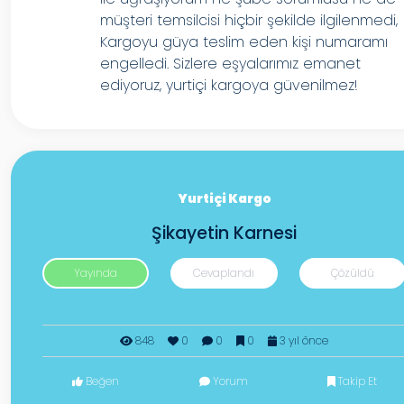
müşteri temsilcisi hiçbir şekilde ilgilenmedi,
Kargoyu güya teslim eden kişi numaramı
engelledi. Sizlere eşyalarımız emanet
ediyoruz, yurtiçi kargoya güvenilmez!
Yurtiçi Kargo
Şikayetin Karnesi
Yayında
Cevaplandı
Çözüldü
848
0
0
0
3 yıl önce
Beğen
Yorum
Takip Et