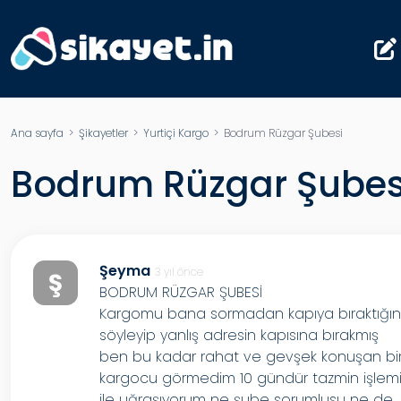
Ana sayfa
>
Şikayetler
>
Yurtiçi Kargo
> Bodrum Rüzgar Şubesi
Bodrum Rüzgar Şubes
Şeyma
3 yıl önce
Ş
BODRUM RÜZGAR ŞUBESİ
Kargomu bana sormadan kapıya bıraktığın
söyleyip yanlış adresin kapısına bırakmış
ben bu kadar rahat ve gevşek konuşan bi
kargocu görmedim 10 gündür tazmin işlem
ile uğraşıyorum ne şube sorumlusu ne de