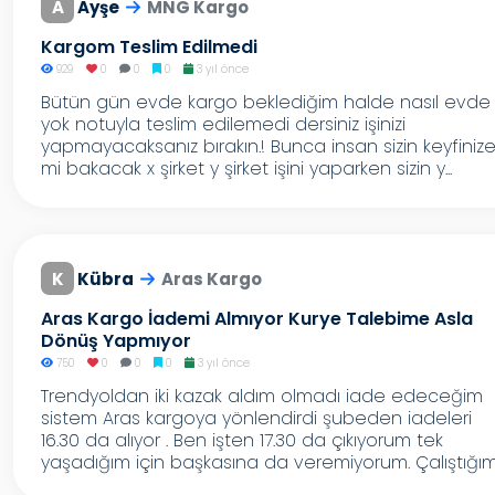
A
Ayşe
MNG Kargo
Kargom Teslim Edilmedi
929
0
0
0
3 yıl önce
Bütün gün evde kargo beklediğim halde nasıl evde
yok notuyla teslim edilemedi dersiniz işinizi
yapmayacaksanız bırakın.! Bunca insan sizin keyfiniz
mi bakacak x şirket y şirket işini yaparken sizin y...
K
Kübra
Aras Kargo
Aras Kargo İademi Almıyor Kurye Talebime Asla
Dönüş Yapmıyor
750
0
0
0
3 yıl önce
Trendyoldan iki kazak aldım olmadı iade edeceğim
sistem Aras kargoya yönlendirdi şubeden iadeleri
16.30 da alıyor . Ben işten 17.30 da çıkıyorum tek
yaşadığım için başkasına da veremiyorum. Çalıştığım.