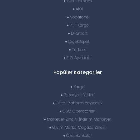
Türk Telekom
A101
Vodafone
PTT Kargo
D-Smart
ÇiçekSepeti
Turkcell
FLO Ayakkabı
Popüler Kategoriler
Kargo
Pazaryeri Siteleri
Dijital Platform Yayıncılık
GSM Operatörleri
Marketler Zinciri-İndirim Marketler
Giyim Marka Mağaza Zinciri
Özel Bankalar