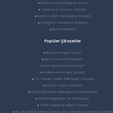
Mobilya Marka Mağaza Zinciri
Tablet ve E-Okuyucu (Marka)
Kablolu-Sabit Haberleşme (Marka)
İnstagram-Facebook Sayfaları
Buhar Makinesi
Popüler Şikayetler
Bodrum Rüzgar Şubesi
Beın Connect Pişmanlıktır
Tatil Sepetine Güvenmeyin
Vodafone Ana Bayi Şikayeti
On Gündür Tesli̇m Edi̇lmeyen Gönderi̇
Kargom Teslim Edilmedi
Koltuk Üzerindeki Peelinglenme (Portlanma)
İnternet Bağlantısı Sık Sık Kesiliyor
Tarife Değişikliği Bilgim Dışında
Hiç Bir Şekilde Internet Dakika Sms Tanimlanmadigini Söyledim