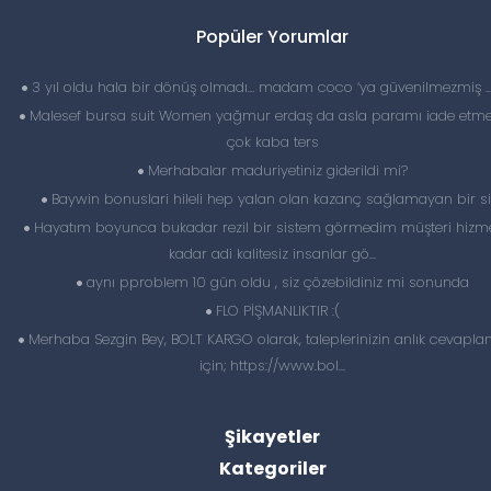
Popüler Yorumlar
3 yıl oldu hala bir dönüş olmadı… madam coco ‘ya güvenilmezmiş 
Malesef bursa suit Women yağmur erdaş da asla paramı iade etme
çok kaba ters
Merhabalar maduriyetiniz giderildi mi?
Baywin bonuslari hileli hep yalan olan kazanç sağlamayan bir si
Hayatım boyunca bukadar rezil bir sistem görmedim müşteri hizme
kadar adi kalitesiz insanlar gö...
aynı pproblem 10 gün oldu , siz çözebildiniz mi sonunda
FLO PİŞMANLIKTIR :(
Merhaba Sezgin Bey, BOLT KARGO olarak, taleplerinizin anlık cevapl
için; https://www.bol...
Şikayetler
Kategoriler