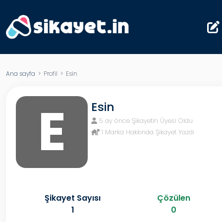
Ana sayfa
> Profil > Esin
E
Esin
5 ay önce Şikayetin Üyesi Oldu
1 Marka Hakkında Şikayet Yazdı
Şikayet Sayısı
Çözülen
1
0