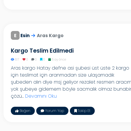
E
Esin
Aras Kargo
Kargo Teslim Edilmedi
817
0
0
0
5 ay önce
Aras kargo Hatay defne asi şubesi üst üste 2 kargo
için teslimat için aranmadan size ulaşamadık
şubeden alın diye msj geliyor rezalet resmen aracı
yok şubeye gidemem böyle sacmalık olmaz bunabi
çözü...
Devamını Oku
Beğen
Yorum Yap
Takip Et