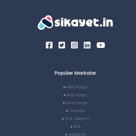
Popüler Markalar
MNG Kargo
Aras Kargo
Sürat Kargo
Trendyol
Türk Telekom
A101
Vodafone