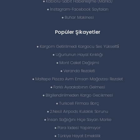
Kablolu-Sabit Haberleşme (Marka)
İnstagram-Facebook Sayfaları
Buhar Makinesi
Popüler Şikayetler
Kargom Getirilmedi Kargocu Ses Yükseltti̇
Uğurlunun Hayal Kırıklığı
Mont Ceket Değişimi
Veranda Rezaleti
Maltepe Piazza Avm Emsan Mağazası Rezalet
Farklı Ayaakabının Gelmesi
Bilgilendirilmeden Kargo Gecikmesi
Turkcell Firması Borç
2.Nesil Airpods Kulaklık Sorunu
İnsan Sağlığını Hiçe Sayan Marke
Para Iadesi Yapılmıyor
Türkiye Hayat Emeklilik