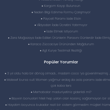
Kargom Kayıp Bulunsun
Neden Bilgi Edinme Formu Çalışmıyor
Paycell Paramı Iade Etsin
Vi̇dyodan İade Ücretini Yatırmıyor
İade Etmek Istiyorum
Zara Mağazaya İade Edilen Ürünlerin Parasını Günlerdir İade Etmi
Karaca Züccaciye Ürününden Mağdurum
Agt Kurye Teslimat Rezilliği
Popüler Yorumlar
3 yıl oldu hala bir dönüş olmadı… madam coco ‘ya güvenilmezmiş 
Malesef bursa suit Women yağmur erdaş da asla paramı iade etme
çok kaba ters
Merhabalar maduriyetiniz giderildi mi?
Baywin bonuslari hileli hep yalan olan kazanç sağlamayan bir si
Hayatım boyunca bukadar rezil bir sistem görmedim müşteri hizme