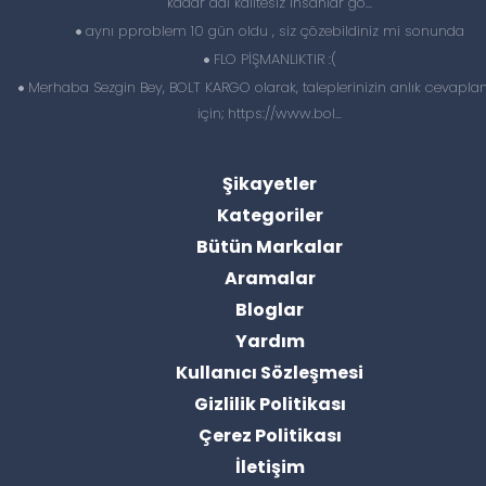
kadar adi kalitesiz insanlar gö...
aynı pproblem 10 gün oldu , siz çözebildiniz mi sonunda
FLO PİŞMANLIKTIR :(
Merhaba Sezgin Bey, BOLT KARGO olarak, taleplerinizin anlık cevapl
için; https://www.bol...
Şikayetler
Kategoriler
Bütün Markalar
Aramalar
Bloglar
Yardım
Kullanıcı Sözleşmesi
Gizlilik Politikası
Çerez Politikası
İletişim