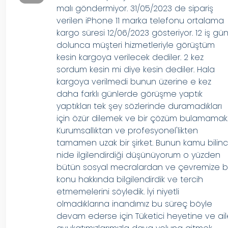
malı göndermiyor. 31/05/2023 de sipariş
verilen iPhone 11 marka telefonu ortalama
kargo süresi 12/06/2023 gösteriyor. 12 iş gü
dolunca müşteri hizmetleriyle görüştüm
kesin kargoya verilecek dediler. 2 kez
sordum kesin mi diye kesin dediler. Hala
kargoya verilmedi bunun üzerine e kez
daha farklı günlerde görüşme yaptık
yaptıkları tek şey sözlerinde duramadıkları
için özür dilemek ve bir çözüm bulamamak
Kurumsallıktan ve profesyonel'likten
tamamen uzak bir şirket. Bunun kamu bilinc
nide ilgilendirdiği düşünüyorum o yüzden
bütün sosyal mecralardan ve çevremize 
konu hakkında bilgilendirdik ve tercih
etmemelerini söyledik. İyi niyetli
olmadıklarına inandımız bu süreç böyle
devam ederse için Tüketici heyetine ve ai