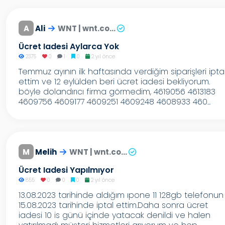
A
Ali
WNT | wnt.co...
Ücret Iadesi Aylarca Yok
2375
0
1
0
2 yıl önce
Temmuz ayının ilk haftasında verdiğim siparişleri ipta
ettim ve 12 eylülden beri ücret iadesi bekliyorum.
böyle dolandırıcı firma görmedim, 4619056 4613183
4609756 4609177 4609251 4609248 4608933 460...
M
Melih
WNT | wnt.co...
Ücret Iadesi Yapılmıyor
855
0
0
0
2 yıl önce
13.08.2023 tarihinde aldığım ıpone 11 128gb telefonun
15.08.2023 tarihinde iptal ettim.Daha sonra ücret
iadesi 10 is günü içinde yatacak denildi ve halen