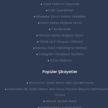
Dijital Platform Yayıncılık
GSM Operatörleri
Marketler Zinciri-İndirim Marketler
Giyim Marka Mağaza Zinciri
Özel Bankalar
Mobilya Marka Mağaza Zinciri
Tablet ve E-Okuyucu (Marka)
Kablolu-Sabit Haberleşme (Marka)
İnstagram-Facebook Sayfaları
Buhar Makinesi
Popüler Şikayetler
Wnt.com.tr Ücreti Alınan Malı Göndermeme
Dolandırıcı Bir Sayfa Herkes Akıllı Olsun Parasını Boşuna Yatirmasinl
Oyuna
Akbank Aş Kart Aidatı
Vodafone'dan Yurtdışı Kazığı