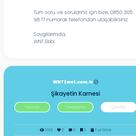
Tüm soru ve sorularınız için bize, 0850 305
98 17 numaralı telefondan ulaşabilirsiniz.
Saygılarımızla,
WNT Ekibi
WNT | wnt.com.tr
Şikayetin Karnesi
Yayında
Cevaplandı
Çözüldü
1036
0
0
0
3 yıl önce