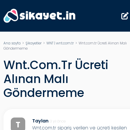
Ana sayfa
>
Şikayetler
>
WNT | wnt.com.tr
> Wnt.com.tr Ücreti Alınan Malı
Göndermeme
Wnt.com.tr Ücreti
Alınan Malı
Göndermeme
Taylan
3 yıl önce
T
Wnt.com.tr sipariş verilen ve ücreti kesilen