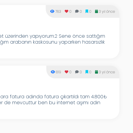
783
0
0
0
3 yıl önce
net üzerinden yapıyorum.2 Sene önce sattığım
ığım arabanın kaskosunu yaparken hasarsızlık
819
0
0
0
3 yıl önce
ara fatura adında fatura çıkartıldı tam 4.800₺
er de mevcuttur ben bu internet aşımı adın