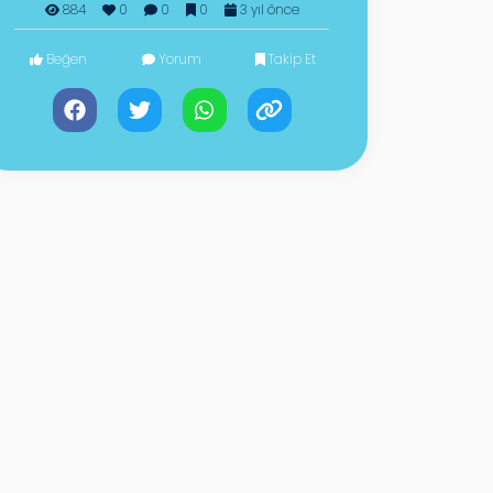
884
0
0
0
3 yıl önce
Beğen
Yorum
Takip Et