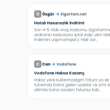
Ö
Özgür
Sigortam.net
Hatalı Hasarsızlık İndirimi
Son 4-5 Yıldır Araç kaskomu Sigortam.
arabanın kaskosunu iptal edip yeni ald
indirimini yapmamışlar.2 Yıldır zar...
C
Can
Vodafone
Vodofone Haksız Kazanç
Haksız yere kullanmadıgım fatura ya ek 
tutarında bana gelen uyarılar ve sms l
altında bana sürülen faturayı kab...