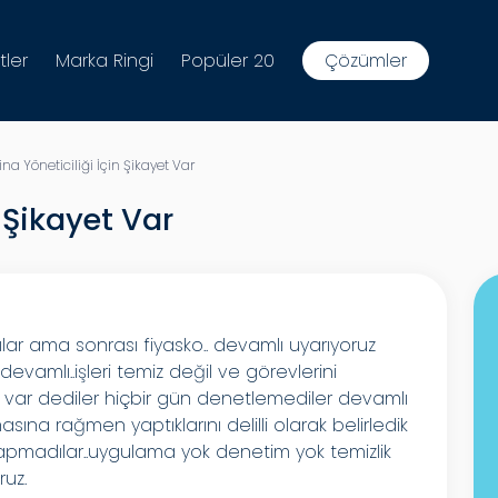
tler
Marka Ringi
Popüler 20
Çözümler
na Yöneticiliği İçin Şikayet Var
n Şikayet Var
ılar ama sonrası fiyasko.. devamlı uyarıyoruz
evamlı..işleri temiz değil ve görevlerini
 var dediler hiçbir gün denetlemediler devamlı
sına rağmen yaptıklarını delilli olarak belirledik
apmadılar..uygulama yok denetim yok temizlik
uz.