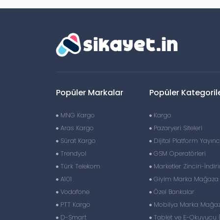
Popüler Markalar
Popüler Kategoril
MNG Kargo
Kargo
Aras Kargo
Pazaryeri Siteleri
Sürat Kargo
Dijital Platform Yayıncı
Trendyol
GSM Operatörleri
Türk Telekom
Marketler Zinciri-İndir
A101
Giyim Marka Mağaza Z
Vodafone
Özel Bankalar
PTT Kargo
Mobilya Marka Mağaza
D-Smart
Tablet ve E-Okuyucu 