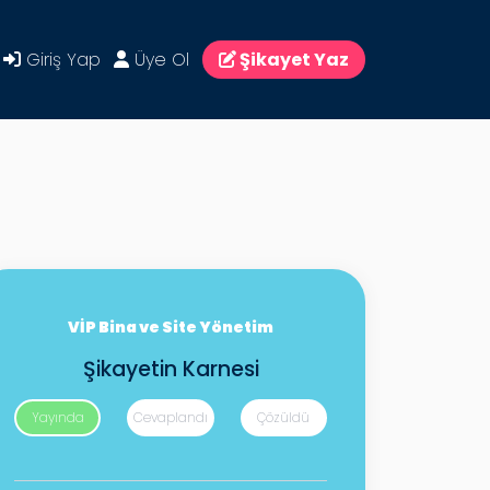
Giriş Yap
Üye Ol
Şikayet Yaz
VİP Bina ve Site Yönetim
Şikayetin Karnesi
Yayında
Cevaplandı
Çözüldü