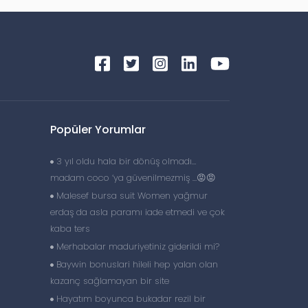
Popüler Yorumlar
3 yıl oldu hala bir dönüş olmadı…
madam coco ‘ya güvenilmezmiş …😡😡
Malesef bursa suit Women yağmur
erdaş da asla paramı iade etmedi ve çok
kaba ters
Merhabalar maduriyetiniz giderildi mi?
Baywin bonuslari hileli hep yalan olan
kazanç sağlamayan bir site
Hayatım boyunca bukadar rezil bir