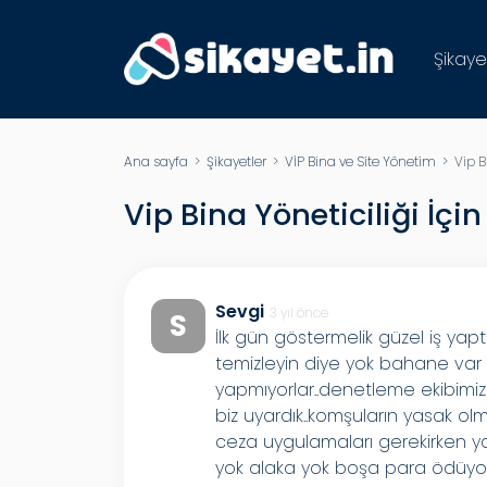
Şikaye
Ana sayfa
>
Şikayetler
>
VİP Bina ve Site Yönetim
> Vip Bi
Vip Bina Yöneticiliği İçi
Sevgi
3 yıl önce
S
İlk gün göstermelik güzel iş yapt
temizleyin diye yok bahane var d
yapmıyorlar..denetleme ekibimiz
biz uyardık..komşuların yasak olma
ceza uygulamaları gerekirken y
yok alaka yok boşa para ödüyor