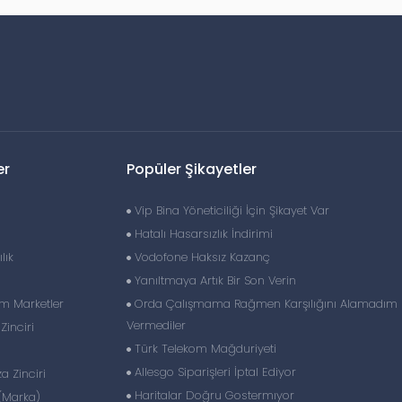
er
Popüler Şikayetler
Vip Bina Yöneticiliği İçin Şikayet Var
Hatalı Hasarsızlık İndirimi
lık
Vodofone Haksız Kazanç
Yanıltmaya Artık Bir Son Verin
im Marketler
Orda Çalışmama Rağmen Karşılığını Alamadım
Vermediler
inciri
Türk Telekom Mağduriyeti
Allesgo Siparişleri İptal Ediyor
 Zinciri
Haritalar Doğru Gostermıyor
(Marka)