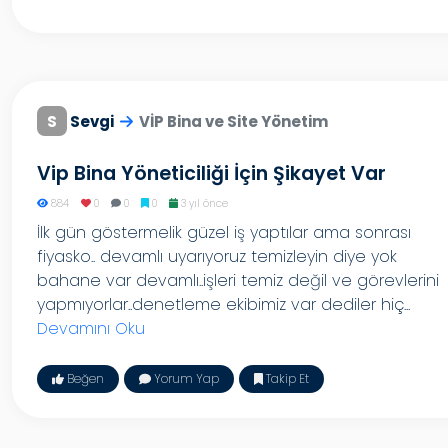
S
Sevgi
VİP Bina ve Site Yönetim
Vip Bina Yöneticiliği İçin Şikayet Var
884
0
0
0
3 yıl önce
İlk gün göstermelik güzel iş yaptılar ama sonrası
fiyasko.. devamlı uyarıyoruz temizleyin diye yok
bahane var devamlı..işleri temiz değil ve görevlerini
yapmıyorlar..denetleme ekibimiz var dediler hiç...
Devamını Oku
Beğen
Yorum Yap
Takip Et