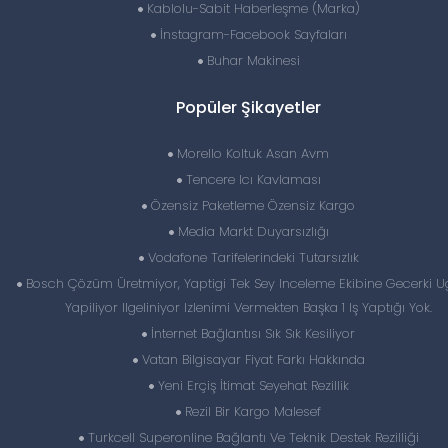
Kablolu-Sabit Haberleşme (Marka)
İnstagram-Facebook Sayfaları
Buhar Makinesi
Popüler Şikayetler
Morello Koltuk Asan Avm
Tencere Icı Kavlaması
Özensiz Paketleme Özensiz Kargo
Media Markt Duyarsızlığı
Vodafone Tarifelerindeki Tutarsızlık
Bosch Çözüm Üretmiyor, Yaptigi Tek Sey Inceleme Ekibine Gecerki Ug
Yapiliyor Ilgeliniyor Izlenimi Vermekten Başka 1 Iş Yaptığı Yok.
İnternet Bağlantısı Sık Sık Kesiliyor
Vatan Bilgisayar Fiyat Farkı Hakkında
Yeni Erçiş İtimat Seyehat Rezillik
Rezil Bir Kargo Malesef
Turkcell Superonline Bağlantı Ve Teknik Destek Rezilliği