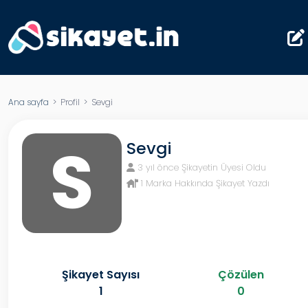
Ana sayfa
> Profil > Sevgi
S
Sevgi
3 yıl önce Şikayetin Üyesi Oldu
1 Marka Hakkında Şikayet Yazdı
Şikayet Sayısı
Çözülen
1
0