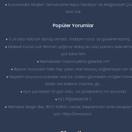
Kuryesinden Müşteri Temsilcisine Hepsi Yanıltıyor Ve Mağduriyet Ç
Asla Yok
Popüler Yorumlar
3 yıl oldu hala bir dönüş olmadı… madam coco ‘ya güvenilmezmiş 
Malesef bursa suit Women yağmur erdaş da asla paramı iade etme
çok kaba ters
Merhabalar maduriyetiniz giderildi mi?
Baywin bonuslari hileli hep yalan olan kazanç sağlamayan bir si
Hayatım boyunca bukadar rezil bir sistem görmedim müşteri hizme
kadar adi kalitesiz insanlar gö...
aynı pproblem 10 gün oldu , siz çözebildiniz mi sonunda
FLO PİŞMANLIKTIR :(
Merhaba Sezgin Bey, BOLT KARGO olarak, taleplerinizin anlık cevapl
için; https://www.bol...