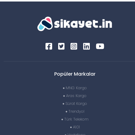
Popüler Markalar
MNG Kargo
Aras Kargo
Sürat Kargo
Trendyol
Türk Telekom
A101
Vodafone