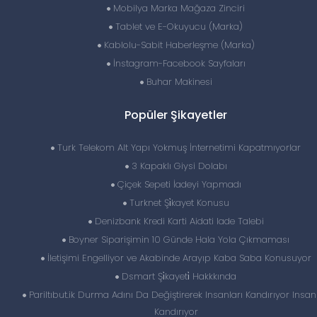
Mobilya Marka Mağaza Zinciri
Tablet ve E-Okuyucu (Marka)
Kablolu-Sabit Haberleşme (Marka)
İnstagram-Facebook Sayfaları
Buhar Makinesi
Popüler Şikayetler
Turk Telekom Alt Yapı Yokmuş İnternetimi Kapatmıyorlar
3 Kapaklı Giysi Dolabı
Çiçek Sepeti İadeyi Yapmadı
Turknet Şi̇kayet Konusu
Denizbank Kredi Karti Aidati Iade Talebi
Boyner Siparişimin 10 Günde Hala Yola Çıkmaması
İletişimi Engelliyor ve Akabinde Arayıp Kaba Saba Konusuyor
Dsmart Şi̇kayeti̇ Hakkkında
Pariltıbut.ik Durma Adını Da Değiştirerek Insanları Kandırıyor Insanl
Kandırıyor