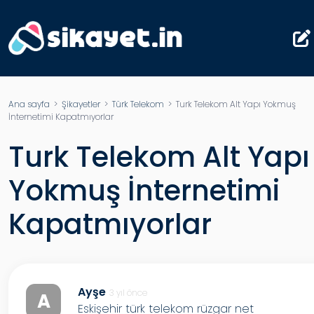
Ana sayfa
>
Şikayetler
>
Türk Telekom
> Turk Telekom Alt Yapı Yokmuş
İnternetimi Kapatmıyorlar
Turk Telekom Alt Yapı
Yokmuş İnternetimi
Kapatmıyorlar
Ayşe
3 yıl önce
A
Eskişehir türk telekom rüzgar net