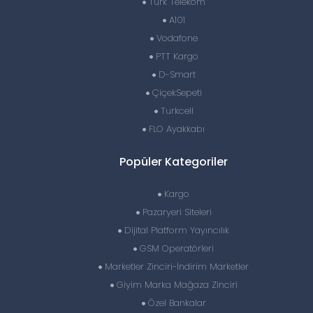
Türk Telekom
A101
Vodafone
PTT Kargo
D-Smart
ÇiçekSepeti
Turkcell
FLO Ayakkabı
Popüler Kategoriler
Kargo
Pazaryeri Siteleri
Dijital Platform Yayıncılık
GSM Operatörleri
Marketler Zinciri-İndirim Marketler
Giyim Marka Mağaza Zinciri
Özel Bankalar