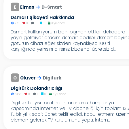
E
Elmas
D-Smart
Dsmart Şi̇kayeti̇ Hakkkında
773
0
0
0
3 yıl önce
Dsmart kulllanıyorum benı pişman ettiler, dekodere
yayın gelmiyor aradım dsmart dediler dsmart bayiin
götürün cihazı eğer sizden kaynaklıysa 100 tl
karşılığında yenısını alırsınız bizdendi ücretsiz d...
O
Oluver
Digiturk
Digitürk Dolandırıcılığı
3486
0
1
0
3 yıl önce
Digitürk bayisi tarafından aranarak kampanya
kapsamında internet ve TV aboneliği için toplam 13
TL bir yıllık sabit ücret teklif edildi. Kabul etmem üzeri
eleman gelerek TV kurulumunu yaptı. İntern...