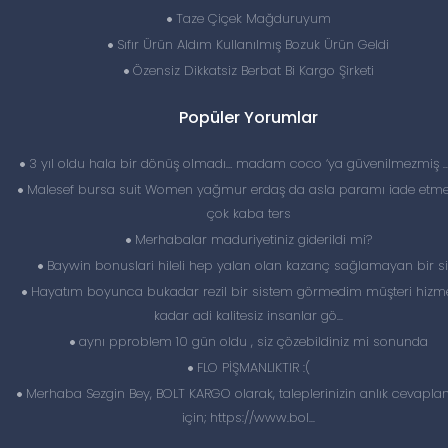
Taze Çiçek Mağduruyum
Sıfır Ürün Aldım Kullanılmış Bozuk Ürün Geldi
Özensiz Dikkatsiz Berbat Bi Kargo Şirketi
Popüler Yorumlar
3 yıl oldu hala bir dönüş olmadı… madam coco ‘ya güvenilmezmiş 
Malesef bursa suit Women yağmur erdaş da asla paramı iade etme
çok kaba ters
Merhabalar maduriyetiniz giderildi mi?
Baywin bonuslari hileli hep yalan olan kazanç sağlamayan bir si
Hayatım boyunca bukadar rezil bir sistem görmedim müşteri hizme
kadar adi kalitesiz insanlar gö...
aynı pproblem 10 gün oldu , siz çözebildiniz mi sonunda
FLO PİŞMANLIKTIR :(
Merhaba Sezgin Bey, BOLT KARGO olarak, taleplerinizin anlık cevapl
için; https://www.bol...