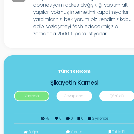
abonesiydim adres değişikliği yaptım alt
yapıları yokmuş internetimi kapatmıyorlar
yardımlarınızı bekliyorum biz kendimiz kabul
edip sözleşmeyi fesh edecekmişiz o
zamanda 2500 tl para istiyorlar
Türk Telekom
Şikayetin Karnesi
Yayında
Cevaplandı
Çözüldü
781
0
0
0
3 yıl önce
Beğen
Yorum
Takip Et