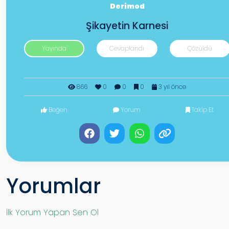
Derimod
Şikayetin Karnesi
Yayında
Cevaplandı
Çözüldü
866
0
0
0
3 yıl önce
Beğen
Yorum
Takip Et
Yorumlar
İlk Yorum Yapan Sen Ol