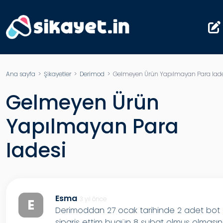
Ana sayfa
>
Şikayetler
>
Derimod
> Gelmeyen Ürün Yapılmayan Para Iade
Gelmeyen Ürün
Yapılmayan Para
Iadesi
Esma
3 yıl önce
E
Derimoddan 27 ocak tarihinde 2 adet bot
sipariş ettim bugün 8 şubat olmuş olması