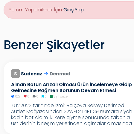
Yorum Yapabilmek İçin
Giriş Yap
Benzer Şikayetler
S
Sudenaz
Derimod
Alınan Botun Arızalı Olması Ürün İncelemeye Gidip
Gelmesine Rağmen Sorunun Devam Etmesi
822
0
0
0
3 yıl önce
16.12.2022 tarihinde İzmir Balçova Selvey Derimod
Autlet Mağazası'ndan 22WFD4114FT 39 numara siyah
kadın bot aldım iki kere giyme sonucunda tabanla
üst derinin birleşim yerlerinden açılmalar olmasında...