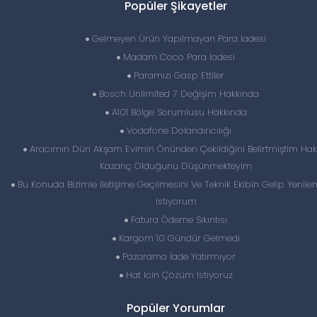
Popüler Şikayetler
Gelmeyen Ürün Yapılmayan Para Iadesi
Madam Coco Para Iadesi
Paramızı Gasp Ettiler
Bosch Unlimited 7 Değişim Hakkında
A101 Bölge Sorumlusu Hakkında
Vodafone Dolandırıcılığı
Aracımın Dün Akşam Evimin Önünden Çekildiğini Belirtmiştim Hak
Kazanç Olduğunu Düşünmekteyim
Bu Konuda Bizimle Iletişime Geçilmesini Ve Teknik Ekibin Gelip Yenile
Istiyorum
Fatura Ödeme Sıkıntısı
Kargom 10 Gündür Gelmedi
Pazarama İade Yatırmıyor
Hat Icin Çözüm Istiyoruz
Popüler Yorumlar