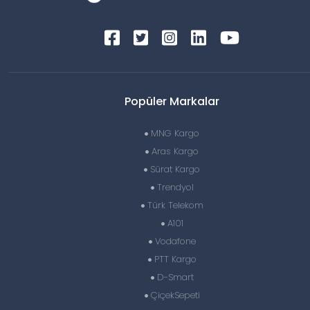
Popüler Markalar
MNG Kargo
Aras Kargo
Sürat Kargo
Trendyol
Türk Telekom
A101
Vodafone
PTT Kargo
D-Smart
ÇiçekSepeti