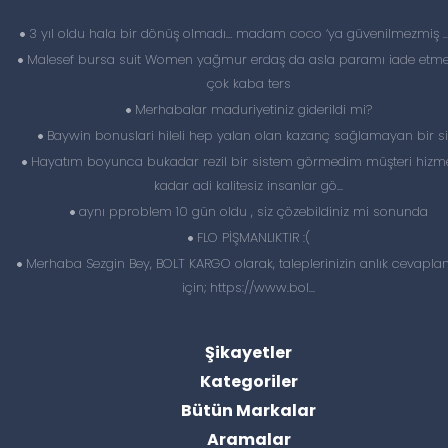
3 yıl oldu hala bir dönüş olmadı… madam coco ‘ya güvenilmezmiş 
Malesef bursa suit Women yağmur erdaş da asla paramı iade etme
çok kaba ters
Merhabalar maduriyetiniz giderildi mi?
Baywin bonuslari hileli hep yalan olan kazanç sağlamayan bir si
Hayatım boyunca bukadar rezil bir sistem görmedim müşteri hizme
kadar adi kalitesiz insanlar gö...
aynı pproblem 10 gün oldu , siz çözebildiniz mi sonunda
FLO PİŞMANLIKTIR :(
Merhaba Sezgin Bey, BOLT KARGO olarak, taleplerinizin anlık cevapl
için; https://www.bol...
Şikayetler
Kategoriler
Bütün Markalar
Aramalar