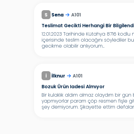
S
Sena
A101
Teslimat Gecikti Herhangi Bir Bilgilen
12.01.2023 Tarihinde Kütahya 8716 kodlu 
içerisinde teslim olacağını söylediler b
gecikme olabilir anlıyorum...
İ
İlknur
A101
Bozuk Ürün Iadesi Almıyor
Bir kulaklık aldım almaz olaydım bir gü
yapmıyorlar param çöp resmen fişle g
şey demiyorum. Şikayette ettim defalarc