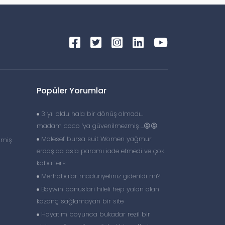
Popüler Yorumlar
3 yıl oldu hala bir dönüş olmadı…
madam coco ‘ya güvenilmezmiş …😡😡
Malesef bursa suit Women yağmur
kmiş
erdaş da asla paramı iade etmedi ve çok
kaba ters
Merhabalar maduriyetiniz giderildi mi?
Baywin bonuslari hileli hep yalan olan
kazanç sağlamayan bir site
Hayatım boyunca bukadar rezil bir