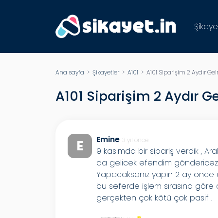
Şikaye
Ana sayfa
>
Şikayetler
>
A101
> A101 Siparişim 2 Aydır Ge
A101 Siparişim 2 Aydır G
Emine
3 yıl önce
E
9 kasımda bir sipariş verdik , Ara
da gelicek efendim göndericez 
Yapacaksanız yapın 2 ay önce a
bu seferde işlem sırasına göre d
gerçekten çok kötü çok pasif .