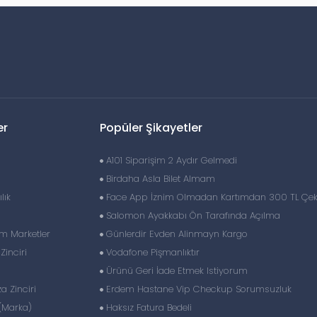
er
Popüler Şikayetler
A101 Siparişim 2 Aydır Gelmedi
Birdaha Asla Bilet Almam
lık
Face App İznim Olmadan Kartımdan 300 TL Çe
Salomon Ayakkabı Ön Tarafında Açılma
im Marketler
Günlerdir Evden Alinmayn Kargo
inciri
Vodafone Pişmanlıktır
Ürünü Geri İade Etmek Istiyorum
 Zinciri
Erdem Hastane Vip Checkup Sorumsuzluk
(Marka)
Haksız Fatura Bedeli