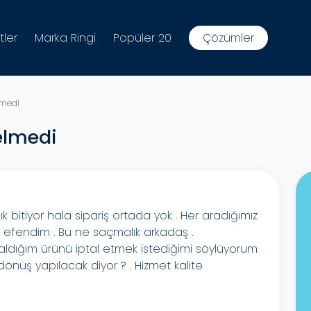
tler
Marka Ringi
Popüler 20
Çözümler
lmedi
elmedi
lık bitiyor hala sipariş ortada yok . Her aradığımız
efendim . Bu ne saçmalık arkadaş .
ldığım ürünü iptal etmek istediğimi söylüyorum
önüş yapılacak diyor ? . Hizmet kalite