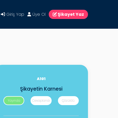
Giriş Yap
Üye Ol
Şikayet Yaz
A101
Şikayetin Karnesi
Yayında
Cevaplandı
Çözüldü