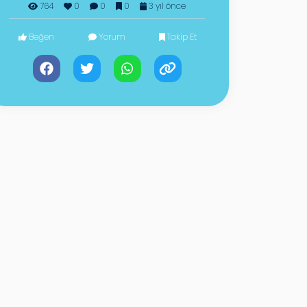
764
0
0
0
3 yıl önce
Beğen
Yorum
Takip Et