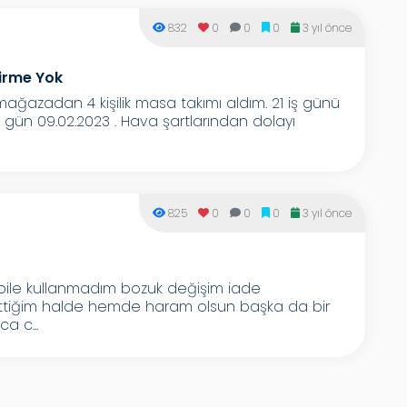
832
0
0
0
3 yıl önce
dirme Yok
mağazadan 4 kişilik masa takımı aldım. 21 iş günü
u gün 09.02.2023 . Hava şartlarından dolayı
825
0
0
0
3 yıl önce
n bile kullanmadım bozuk değişim iade
ittiğim halde hemde haram olsun başka da bir
a c...