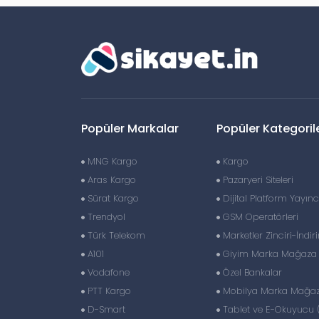
Popüler Markalar
Popüler Kategoril
MNG Kargo
Kargo
Aras Kargo
Pazaryeri Siteleri
Sürat Kargo
Dijital Platform Yayıncı
Trendyol
GSM Operatörleri
Türk Telekom
Marketler Zinciri-İndir
A101
Giyim Marka Mağaza Z
Vodafone
Özel Bankalar
PTT Kargo
Mobilya Marka Mağaza
D-Smart
Tablet ve E-Okuyucu 