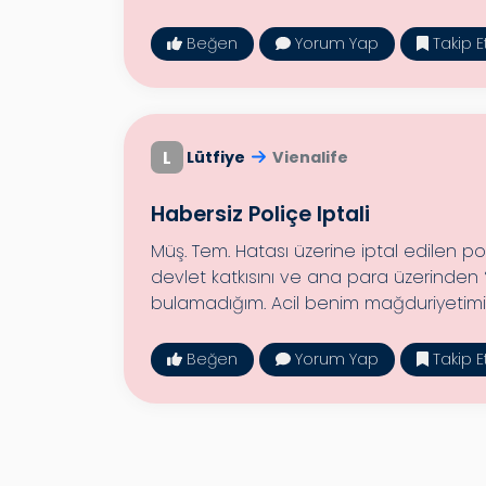
Beğen
Yorum Yap
Takip E
L
Lütfiye
Vienalife
Habersiz Poliçe Iptali
Müş. Tem. Hatası üzerine iptal edilen p
devlet katkısını ve ana para üzerinde
bulamadığım. Acil benim mağduriyetimi g
Beğen
Yorum Yap
Takip E