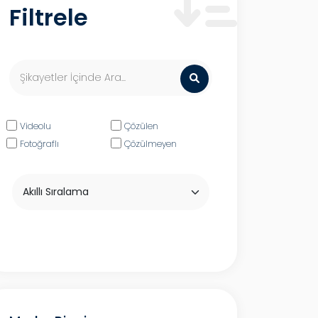
Filtrele
Videolu
Çözülen
Fotoğraflı
Çözülmeyen