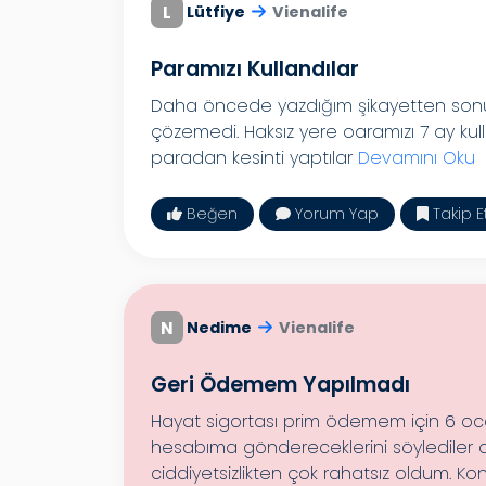
L
Lütfiye
Vienalife
Paramızı Kullandılar
Daha öncede yazdığım şikayetten sonuç
çözemedi. Haksız yere oaramızı 7 ay kulla
paradan kesinti yaptılar
Devamını Oku
Beğen
Yorum Yap
Takip E
N
Nedime
Vienalife
Geri Ödemem Yapılmadı
Hayat sigortası prim ödemem için 6 o
hesabıma göndereceklerini söyledile
ciddiyetsizlikten çok rahatsız oldum. Konu