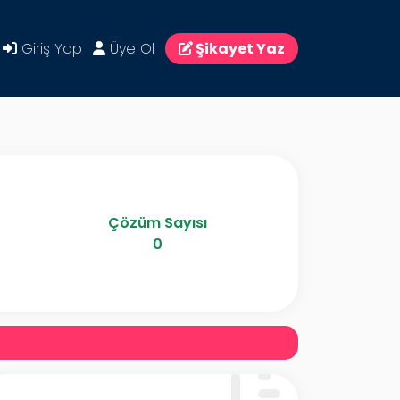
Giriş Yap
Üye Ol
Şikayet Yaz
Çözüm Sayısı
0