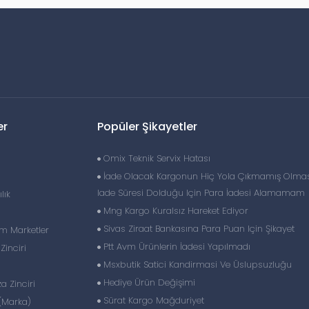
er
Popüler Şikayetler
Omix Teknik Servix Hatası
İade Olacak Kargonun Hiç Yola Çıkmamış Olmas
Iade Süresi Dolduğu Için Para İadesi Alamamam
lık
Mng Kargo Kuralsız Hareket Ediyor
Sivas Ziraat Bankasına Para Puan Için Şikayet
im Marketler
Ptt Avm Ürünlerin İadesi Yapılmadı
inciri
Msxbutik Satici Kandirmasi Ve Üslupsuzluğu
Hediye Ürün Değişimi
 Zinciri
Sürat Kargo Mağduriyet
(Marka)