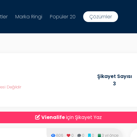
tler
Marka Ringi
Popüler 20
Çözümler
Şikayet Sayısı
3
esi Değildir
Vienalife
için Şikayet Yaz
806
0
0
0
3 yıl önce