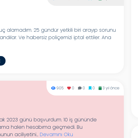
 alamadım. 25 gündür yetkili biri arayıp sorunu
ndılar. Ve habersiz poliçemizi iptal ettiler. Ana
t
905
0
0
0
3 yıl önce
cak 2023 günü başvurdum. 10 iş gününde
r ama halen hesabıma geçmedi. Bu
nun aciliyetini...
Devamını Oku