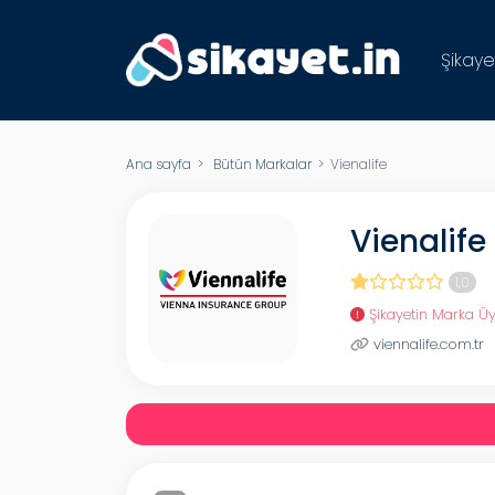
Şikaye
Ana sayfa
>
Bütün Markalar
> Vienalife
Vienalife
1,0
Şikayetin Marka Üy
viennalife.com.tr