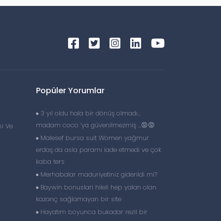
Popüler Yorumlar
3 yıl oldu hala bir dönüş olmadı…
madam coco ‘ya güvenilmezmiş …😡😡
ı Ve
Malesef bursa suit Women yağmur
erdaş da asla paramı iade etmedi ve çok
kaba ters
Merhabalar maduriyetiniz giderildi mi?
Baywin bonuslari hileli hep yalan olan
kazanç sağlamayan bir site
Hayatım boyunca bukadar rezil bir