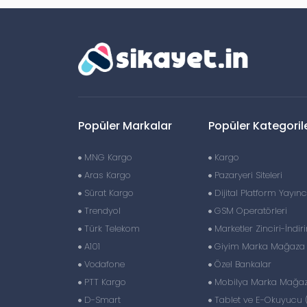
Popüler Markalar
Popüler Kategoril
MNG Kargo
Kargo
Aras Kargo
Pazaryeri Siteleri
Sürat Kargo
Dijital Platform Yayıncı
Trendyol
GSM Operatörleri
Türk Telekom
Marketler Zinciri-İndir
A101
Giyim Marka Mağaza Z
Vodafone
Özel Bankalar
PTT Kargo
Mobilya Marka Mağaza
D-Smart
Tablet ve E-Okuyucu 