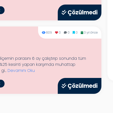
t
Çözülmedi
809
0
0
0
3 yıl önce
oliçemin parasını 6 ay çalıştırıp sonunda tüm
n %25 kesinti yapan karşımda muhattap
i...
Devamını Oku
t
Çözülmedi