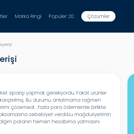
tler
Marka Ringi
Popüler 20
Çözümler
şverişi
erişi
ket siparişi yapmak gerekiyordu. Fakat ürünler
 karıştırılmış. Bu durumu anlatmama rağmen
timi çözemedi ...fazla para ödememle birlikte
min aksamasına sebebiyet verdi.bu mağduriyetimin
ediğim paranın hemen hesabıma yatmasını