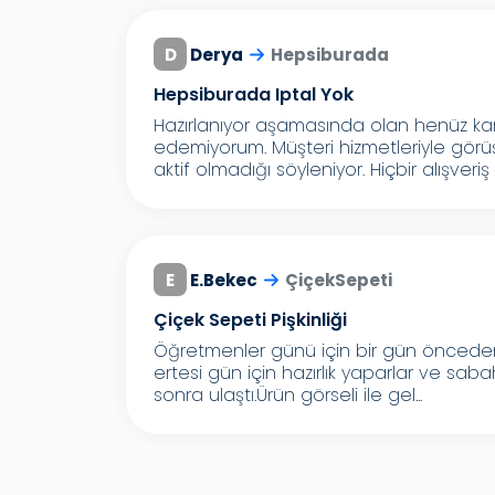
D
Derya
Hepsiburada
Hepsiburada Iptal Yok
Hazırlanıyor aşamasında olan henüz kar
edemiyorum. Müşteri hizmetleriyle gö
aktif olmadığı söyleniyor. Hiçbir alışveriş s
E
E.Bekec
ÇiçekSepeti
Çiçek Sepeti Pişkinliği
Öğretmenler günü için bir gün önceden
ertesi gün için hazırlık yaparlar ve sa
sonra ulaştı.Ürün görseli ile gel...