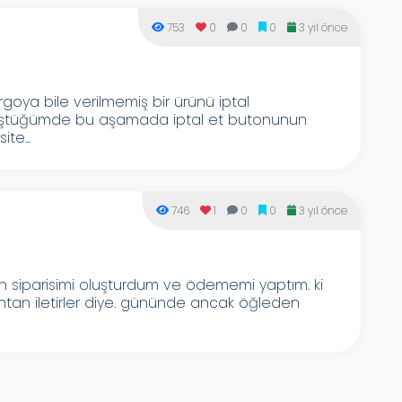
753
0
0
0
3 yıl önce
goya bile verilmemiş bir ürünü iptal
rüştüğümde bu aşamada iptal et butonunun
ite...
746
1
0
0
3 yıl önce
 siparisimi oluşturdum ve ödememi yaptım. ki
bahtan iletirler diye. gününde ancak öğleden