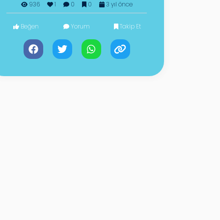
936
1
0
0
3 yıl önce
Beğen
Yorum
Takip Et