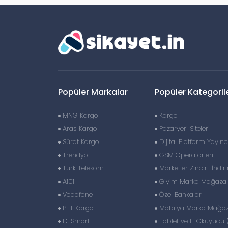
Popüler Markalar
Popüler Kategoril
MNG Kargo
Kargo
Aras Kargo
Pazaryeri Siteleri
Sürat Kargo
Dijital Platform Yayıncı
Trendyol
GSM Operatörleri
Türk Telekom
Marketler Zinciri-İndir
A101
Giyim Marka Mağaza Z
Vodafone
Özel Bankalar
PTT Kargo
Mobilya Marka Mağaza
D-Smart
Tablet ve E-Okuyucu 