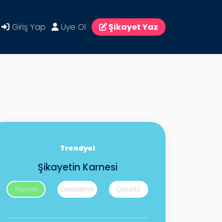
Giriş Yap
Üye Ol
Şikayet Yaz
Trendyol
Şikayetin Karnesi
Yayında
Cevaplandı
Çözüldü