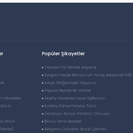
er
Popüler Şikayetler
Trendyol Go Market Alışverişi
Kargom Nerde Bilmiyorum Yanlış Adrese Mi Gitti
lık
Kargo Mağduriyeti Yaşıyoruz
Papara Rezalet Bir Hizmet
im Marketler
Ataköy Hastenesi Lazer Epi̇lasyon
inciri
Kurtköy Kahve Deryası Taciz
Gardrops Alıcıya Yardımcı Olmuyor
 Zinciri
Bonus Silme Rezaleti
(Marka)
Aldığımız Ürünlerin Bozuk Çıkması