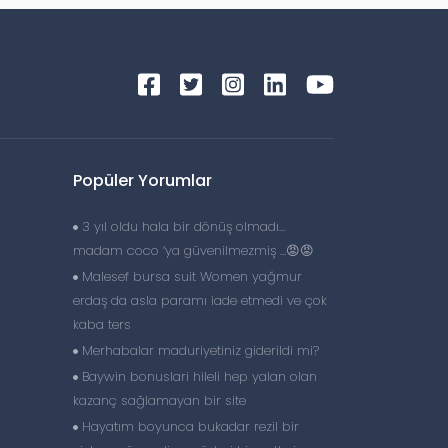
Popüler Yorumlar
3 yıl oldu hala bir dönüş olmadı…
madam coco ‘ya güvenilmezmiş …😡😡
Malesef bursa suit Women yağmur
erdaş da asla paramı iade etmedi ve çok
kaba ters
Merhabalar maduriyetiniz giderildi mi?
Baywin bonuslari hileli hep yalan olan
kazanç sağlamayan bir site
Hayatım boyunca bukadar rezil bir