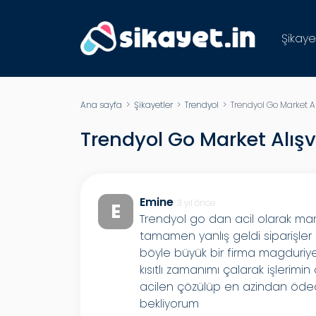
Şikaye
Ana sayfa
>
Şikayetler
>
Trendyol
> Trendyol Go Market Alı
Trendyol Go Market Alışv
Emine
3 yıl önce
E
Trendyol go dan acil olarak mar
tamamen yanlış geldi siparişler
böyle büyük bir firma magduriye
kısıtlı zamanımı çalarak işleri
acilen çözülüp en azindan öd
bekliyorum