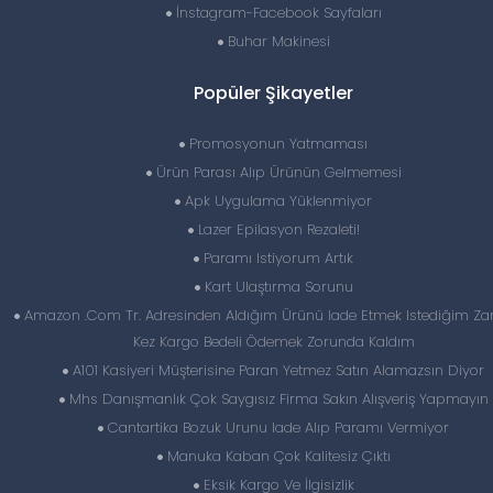
İnstagram-Facebook Sayfaları
Buhar Makinesi
Popüler Şikayetler
Promosyonun Yatmaması
Ürün Parası Alıp Ürünün Gelmemesi
Apk Uygulama Yüklenmiyor
Lazer Epilasyon Rezaleti!
Paramı Istiyorum Artık
Kart Ulaştırma Sorunu
Amazon .Com Tr. Adresinden Aldığım Ürünü Iade Etmek Istediğim Z
Kez Kargo Bedeli Ödemek Zorunda Kaldım
A101 Kasiyeri Müşterisine Paran Yetmez Satın Alamazsın Diyor
Mhs Danışmanlık Çok Saygısız Firma Sakın Alışveriş Yapmayın
Cantartika Bozuk Urunu Iade Alıp Paramı Vermiyor
Manuka Kaban Çok Kalitesiz Çıktı
Eksik Kargo Ve İlgisizlik