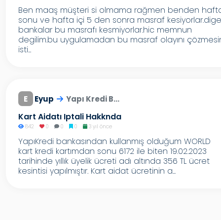
Ben maaş müşteri si olmama rağmen benden haft
sonu ve hafta içi 5 den sonra masraf kesiyorlar.dige
bankalar bu masrafı kesmiyorlar.hic memnun
degilim.bu uygulamadan bu masraf olayını çözmesi
isti...
E
Eyup
Yapı Kredi B...
Kart Aidatı Iptali Hakknda
842
0
0
0
3 yıl önce
YapıKredi bankasından kullanmış olduğum WORLD
kart kredi kartımdan sonu 6172 ile biten 19.02.2023
tarihinde yıllık üyelik ücreti adı altında 356 TL ücret
kesintisi yapılmıştır. Kart aidat ücretinin a...