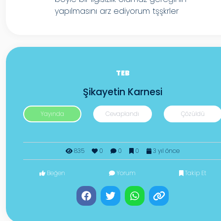
yapılmasını arz ediyorum tşşkrler
TEB
Şikayetin Karnesi
Yayında
Cevaplandı
Çözüldü
835
0
0
0
3 yıl önce
Beğen
Yorum
Takip Et