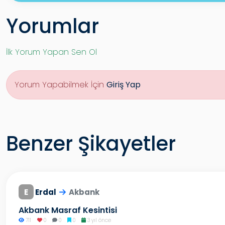
Yorumlar
İlk Yorum Yapan Sen Ol
Yorum Yapabilmek İçin
Giriş Yap
Benzer Şikayetler
E
Erdal
Akbank
Akbank Masraf Kesintisi
711
0
0
0
3 yıl önce