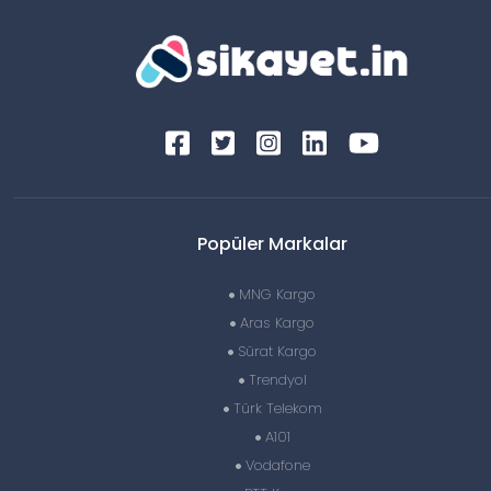
Popüler Markalar
MNG Kargo
Aras Kargo
Sürat Kargo
Trendyol
Türk Telekom
A101
Vodafone