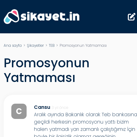
Ana sayfa
>
Şikayetler
>
TEB
> Promosyonun Yatmaması
Promosyonun
Yatmaması
Cansu
3 yıl önce
C
Aralık ayında Bakanlık olarak Teb bankasın
geçildi herkesin promosyonu yattı bizim
halen yatmadı yarı zamanlı çalıştığımız İçin
böyle bir ilgisizlik olamaz gereğinin