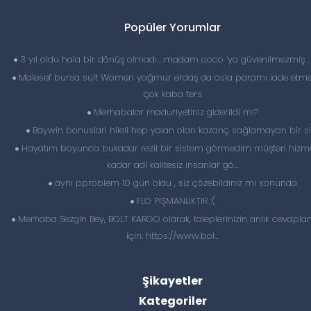
Popüler Yorumlar
3 yıl oldu hala bir dönüş olmadı… madam coco ‘ya güvenilmezmiş 
Malesef bursa suit Women yağmur erdaş da asla paramı iade etme
çok kaba ters
Merhabalar maduriyetiniz giderildi mi?
Baywin bonuslari hileli hep yalan olan kazanç sağlamayan bir si
Hayatım boyunca bukadar rezil bir sistem görmedim müşteri hizme
kadar adi kalitesiz insanlar gö...
aynı pproblem 10 gün oldu , siz çözebildiniz mi sonunda
FLO PİŞMANLIKTIR :(
Merhaba Sezgin Bey, BOLT KARGO olarak, taleplerinizin anlık cevapl
için; https://www.bol...
Şikayetler
Kategoriler