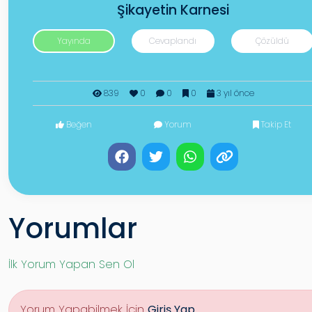
Şikayetin Karnesi
Yayında
Cevaplandı
Çözüldü
839
0
0
0
3 yıl önce
Beğen
Yorum
Takip Et
Yorumlar
İlk Yorum Yapan Sen Ol
Yorum Yapabilmek İçin
Giriş Yap