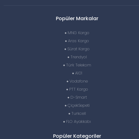
Popüler Markalar
MNG Kargo
Aras Kargo
Sürat Kargo
Trendyol
Türk Telekom
A101
Vodafone
PTT Kargo
D-Smart
ÇiçekSepeti
Turkcell
FLO Ayakkabı
Popüler Kategoriler