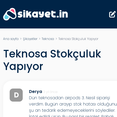
Ana sayfa
>
Şikayetler
>
Teknosa
> Teknosa Stokçuluk Yapıyor
Teknosa Stokçuluk
Yapıyor
Derya
3 yıl önce
D
Dün teknosadan airpods 3. Nesil siparişi
verdim. Bugün arayıp stok hatası olduğun
şu an tedarik edemeyeceklerini söylediler.
İptal edildi ürün. Bu nasıl bir rezalet. Pahalı