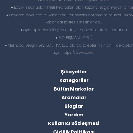
Baywin bonuslari hileli hep yalan olan kazanç sağlamayan bir si
Hayatım boyunca bukadar rezil bir sistem görmedim müşteri hizme
kadar adi kalitesiz insanlar gö...
aynı pproblem 10 gün oldu , siz çözebildiniz mi sonunda
FLO PİŞMANLIKTIR :(
Merhaba Sezgin Bey, BOLT KARGO olarak, taleplerinizin anlık cevapl
için; https://www.bol...
Şikayetler
Kategoriler
Bütün Markalar
Aramalar
Bloglar
Yardım
Kullanıcı Sözleşmesi
Gizlilik Politikası