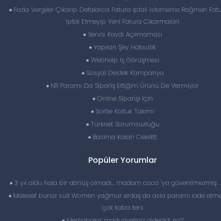
Fazla Vergiler Çıkarıp Defalarca Fatura Iptali Istememe Rağmen Fat
Iptal Etmeyip Yeni Fatura Cikarmalari
Servis Kaydı Açılmaması
Yapılan Şey Haksızlık
Webhelp Iş Görüşmesi
Sosyal Destek Kampanya
N11 Paramı Da Sipariş Ettiğim Ürünü De Vermiyor
Online Siparişi Için
Sortie Koltuk Takımı
Türknet Sorumsuzluğu
Basima Kalan Cekettt
Popüler Yorumlar
3 yıl oldu hala bir dönüş olmadı… madam coco ‘ya güvenilmezmiş 
Malesef bursa suit Women yağmur erdaş da asla paramı iade etme
çok kaba ters
Merhabalar maduriyetiniz giderildi mi?