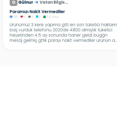
G
Gülnur
Vatan Bilgis...
Paramızı Nakit Vermediler
739
0
0
0
3 yıl önce
Ürünümüz 3 kere yapıma gtti en son tüketici hakları
baş vurduk telefonu 2020de 4.800 almıştık tüketici
heyetinden 4 5 ay sonunda haner geldi bugğn
mesaj gelmiş gttik parayı nakit vermediler ürünün a...