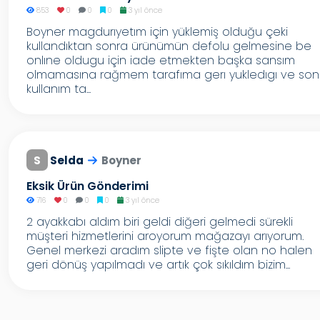
853
0
0
0
3 yıl önce
Boyner magdurıyetım için yüklemiş olduğu çeki
kullandıktan sonra ürünümün defolu gelmesine be
onlıne oldugu için iade etmekten başka sansım
olmamasına rağmem tarafıma gerı yukledıgı ve son
kullanım ta...
S
Selda
Boyner
Eksik Ürün Gönderimi
716
0
0
0
3 yıl önce
2 ayakkabı aldım biri geldi diğeri gelmedi sürekli
müşteri hizmetlerini aroyorum mağazayı arıyorum.
Genel merkezi aradım slipte ve fişte olan no halen
geri dönüş yapılmadı ve artık çok sıkıldım bizim...