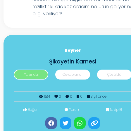
rezilliktir ki kac kez aradim ne urun geliyor 
bilgi veriliyor?
Boyner
Şikayetin Karnesi
Yayında
Cevaplandı
Çözüldü
684
0
0
0
3 yıl önce
Beğen
Yorum
Takip Et