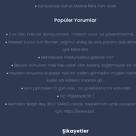
Kampanyalı Kahve Makine Renk Fark Üceti
Popüler Yorumlar
3 yıl oldu hala bir dönüş olmadı… madam coco ‘ya güvenilmezmiş 
Malesef bursa suit Women yağmur erdaş da asla paramı iade etme
çok kaba ters
Merhabalar maduriyetiniz giderildi mi?
Baywin bonuslari hileli hep yalan olan kazanç sağlamayan bir si
Hayatım boyunca bukadar rezil bir sistem görmedim müşteri hizme
kadar adi kalitesiz insanlar gö...
aynı pproblem 10 gün oldu , siz çözebildiniz mi sonunda
FLO PİŞMANLIKTIR :(
Merhaba Sezgin Bey, BOLT KARGO olarak, taleplerinizin anlık cevapl
için; https://www.bol...
Şikayetler