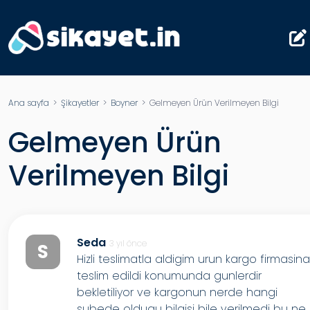
Ana sayfa
>
Şikayetler
>
Boyner
> Gelmeyen Ürün Verilmeyen Bilgi
Gelmeyen Ürün
Verilmeyen Bilgi
Seda
3 yıl önce
S
Hizli teslimatla aldigim urun kargo firmasin
teslim edildi konumunda gunlerdir
bekletiliyor ve kargonun nerde hangi
subede oldugu bilgisi bile verilmedi bu ne