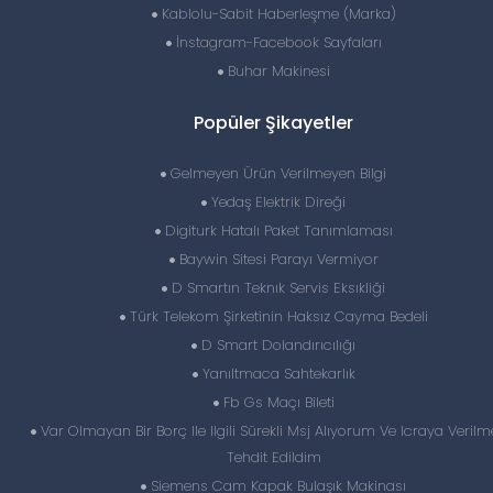
Kablolu-Sabit Haberleşme (Marka)
İnstagram-Facebook Sayfaları
Buhar Makinesi
Popüler Şikayetler
Gelmeyen Ürün Verilmeyen Bilgi
Yedaş Elektrik Direği
Digiturk Hatalı Paket Tanımlaması
Baywin Sitesi Parayı Vermiyor
D Smartın Teknık Servis Eksıkliği
Türk Telekom Şirketinin Haksız Cayma Bedeli
D Smart Dolandırıcılığı
Yanıltmaca Sahtekarlık
Fb Gs Maçı Bileti
Var Olmayan Bir Borç Ile Ilgili Sürekli Msj Alıyorum Ve Icraya Verilm
Tehdit Edildim
Siemens Cam Kapak Bulaşık Makinası