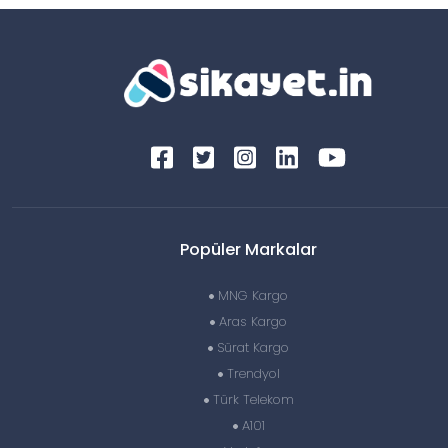
Popüler Markalar
MNG Kargo
Aras Kargo
Sürat Kargo
Trendyol
Türk Telekom
A101