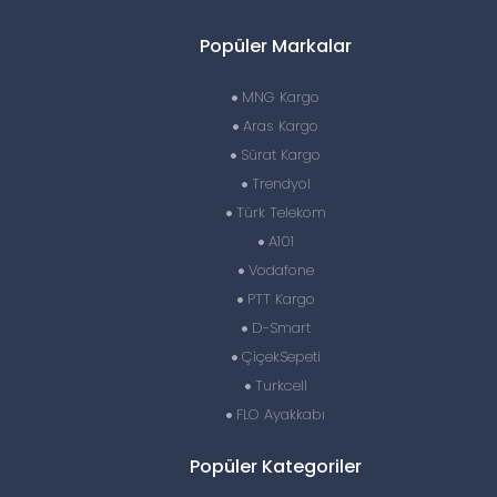
Popüler Markalar
MNG Kargo
Aras Kargo
Sürat Kargo
Trendyol
Türk Telekom
A101
Vodafone
PTT Kargo
D-Smart
ÇiçekSepeti
Turkcell
FLO Ayakkabı
Popüler Kategoriler