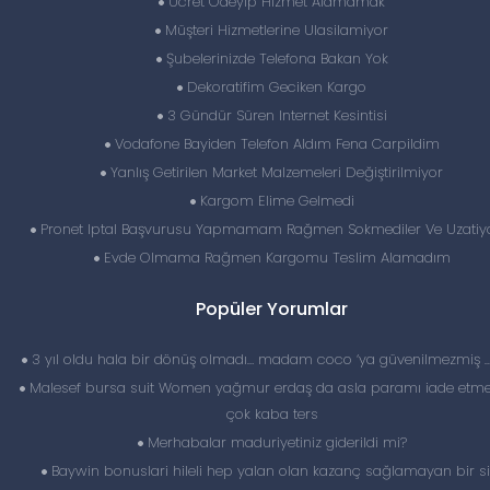
Ücret Ödeyip Hizmet Alamamak
Müşteri Hizmetlerine Ulasilamiyor
Şubelerinizde Telefona Bakan Yok
Dekoratifim Geciken Kargo
3 Gündür Süren Internet Kesintisi
Vodafone Bayiden Telefon Aldım Fena Carpildim
Yanlış Getirilen Market Malzemeleri Değiştirilmiyor
Kargom Elime Gelmedi
Pronet Iptal Başvurusu Yapmamam Rağmen Sokmediler Ve Uzatiy
Evde Olmama Rağmen Kargomu Teslim Alamadım
Popüler Yorumlar
3 yıl oldu hala bir dönüş olmadı… madam coco ‘ya güvenilmezmiş 
Malesef bursa suit Women yağmur erdaş da asla paramı iade etme
çok kaba ters
Merhabalar maduriyetiniz giderildi mi?
Baywin bonuslari hileli hep yalan olan kazanç sağlamayan bir si