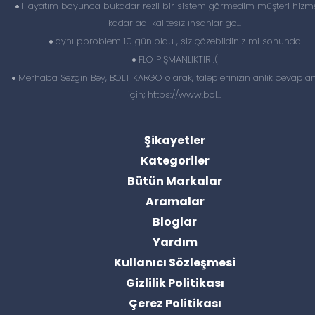
Hayatım boyunca bukadar rezil bir sistem görmedim müşteri hizme
kadar adi kalitesiz insanlar gö...
aynı pproblem 10 gün oldu , siz çözebildiniz mi sonunda
FLO PİŞMANLIKTIR :(
Merhaba Sezgin Bey, BOLT KARGO olarak, taleplerinizin anlık cevapl
için; https://www.bol...
Şikayetler
Kategoriler
Bütün Markalar
Aramalar
Bloglar
Yardım
Kullanıcı Sözleşmesi
Gizlilik Politikası
Çerez Politikası