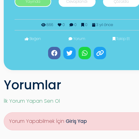
Yayında
Cevaplandı
Çözüldü
866
0
0
0
3 yıl önce
Beğen
Yorum
Takip Et
Yorumlar
İlk Yorum Yapan Sen Ol
Yorum Yapabilmek İçin
Giriş Yap