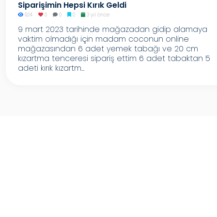
Siparişimin Hepsi Kırık Geldi
924
0
0
0
3 yıl önce
9 mart 2023 tarihinde mağazadan gidip alamaya
vaktim olmadığı için madam coconun online
mağazasından 6 adet yemek tabağı ve 20 cm
kızartma tenceresi sipariş ettim 6 adet tabaktan 5
adeti kırık kızartm...