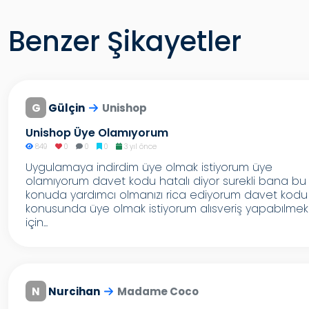
Benzer Şikayetler
G
Gülçin
Unishop
Unishop Üye Olamıyorum
849
0
0
0
3 yıl önce
Uygulamaya indirdim üye olmak istiyorum üye
olamıyorum davet kodu hatalı diyor surekli bana bu
konuda yardımcı olmanızı rica ediyorum davet kodu
konusunda üye olmak istiyorum alısveriş yapabılmek
için...
N
Nurcihan
Madame Coco