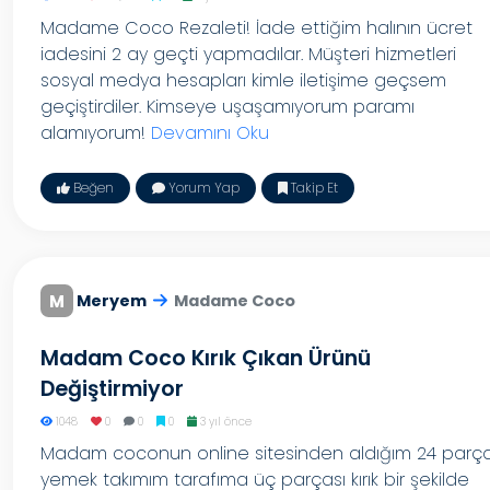
Madame Coco Rezaleti! İade ettiğim halının ücret
iadesini 2 ay geçti yapmadılar. Müşteri hizmetleri
sosyal medya hesapları kimle iletişime geçsem
geçiştirdiler. Kimseye uşaşamıyorum paramı
alamıyorum!
Devamını Oku
Beğen
Yorum Yap
Takip Et
M
Meryem
Madame Coco
Madam Coco Kırık Çıkan Ürünü
Değiştirmiyor
1048
0
0
0
3 yıl önce
Madam coconun online sitesinden aldığım 24 parç
yemek takımım tarafıma üç parçası kırık bir şekilde