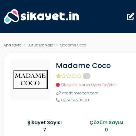
Ana sayfa
>
Bütün Markalar
> Madame Coco
Madame Coco
1,0
Şikayetin Marka Üyesi Değildir
madamecoco.com
08505323300
Şikayet Sayısı
Çözüm Sayısı
7
0