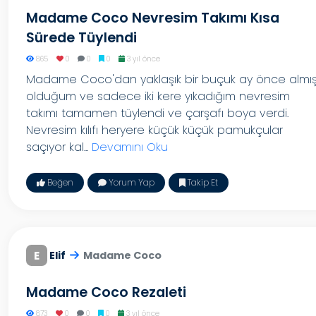
Madame Coco Nevresim Takımı Kısa
Sürede Tüylendi
865
0
0
0
3 yıl önce
Madame Coco'dan yaklaşık bir buçuk ay önce almı
olduğum ve sadece iki kere yıkadığım nevresim
takımı tamamen tüylendi ve çarşafı boya verdi.
Nevresim kılıfı heryere küçük küçük pamukçular
saçıyor kal...
Devamını Oku
Beğen
Yorum Yap
Takip Et
E
Elif
Madame Coco
Madame Coco Rezaleti
873
0
0
0
3 yıl önce