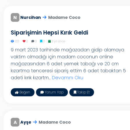
N
Nurcihan
Madame Coco
Siparişimin Hepsi Kırık Geldi
923
0
0
0
3 yıl önce
9 mart 2023 tarihinde mağazadan gidip alamaya
vaktim olmadığı için madam coconun online
mağazasından 6 adet yemek tabağı ve 20 cm
kızartma tenceresi sipariş ettim 6 adet tabaktan 5
adeti kırık kızartm...
Devamını Oku
Beğen
Yorum Yap
Takip Et
A
Ayşe
Madame Coco