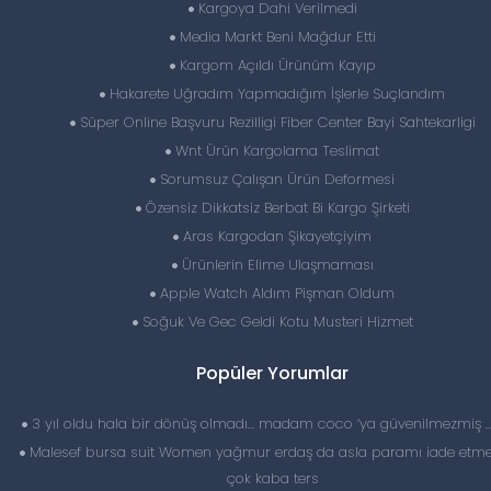
Kargoya Dahi Verilmedi
Media Markt Beni Mağdur Etti
Kargom Açıldı Ürünüm Kayıp
Hakarete Uğradım Yapmadığım İşlerle Suçlandım
Süper Online Başvuru Rezilligi Fiber Center Bayi Sahtekarligi
Wnt Ürün Kargolama Teslimat
Sorumsuz Çalışan Ürün Deformesi
Özensiz Dikkatsiz Berbat Bi Kargo Şirketi
Aras Kargodan Şikayetçiyim
Ürünlerin Elime Ulaşmaması
Apple Watch Aldım Pişman Oldum
Soğuk Ve Gec Geldi Kotu Musteri Hizmet
Popüler Yorumlar
3 yıl oldu hala bir dönüş olmadı… madam coco ‘ya güvenilmezmiş 
Malesef bursa suit Women yağmur erdaş da asla paramı iade etme
çok kaba ters