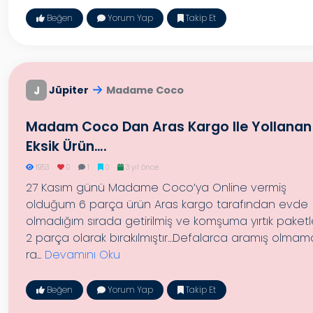
Beğen
Yorum Yap
Takip Et
J
Jüpiter
Madame Coco
Madam Coco Dan Aras Kargo Ile Yollanan
Eksik Ürün….
1953
0
1
0
3 yıl önce
27 Kasım günü Madame Coco’ya Online vermiş
olduğum 6 parça ürün Aras kargo tarafından evde
olmadığım sırada getirilmiş ve komşuma yırtık paket
2 parça olarak bırakılmıştır…Defalarca aramış olmam
ra...
Devamını Oku
Beğen
Yorum Yap
Takip Et