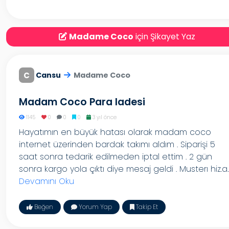
Madame Coco
için Şikayet Yaz
C
Cansu
Madame Coco
Madam Coco Para Iadesi
1145
0
0
0
3 yıl önce
Hayatımın en büyük hatası olarak madam coco
internet üzerinden bardak takımı aldım . Siparişi 5
saat sonra tedarik edilmeden iptal ettim . 2 gün
sonra kargo yola çıktı diye mesaj geldi . Musterı hiz.a..
Devamını Oku
Beğen
Yorum Yap
Takip Et