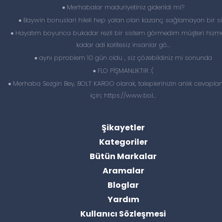
Merhabalar maduriyetiniz giderildi mi?
Baywin bonuslari hileli hep yalan olan kazanç sağlamayan bir si
Hayatım boyunca bukadar rezil bir sistem görmedim müşteri hizme
kadar adi kalitesiz insanlar gö...
aynı pproblem 10 gün oldu , siz çözebildiniz mi sonunda
FLO PİŞMANLIKTIR :(
Merhaba Sezgin Bey, BOLT KARGO olarak, taleplerinizin anlık cevapl
için; https://www.bol...
Şikayetler
Kategoriler
Bütün Markalar
Aramalar
Bloglar
Yardım
Kullanıcı Sözleşmesi