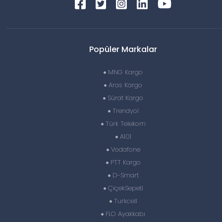
Popüler Markalar
MNG Kargo
Aras Kargo
Sürat Kargo
Trendyol
Türk Telekom
A101
Vodafone
PTT Kargo
D-Smart
ÇiçekSepeti
Turkcell
FLO Ayakkabı