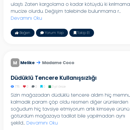
ulaştı. Zaten kargolama o kadar kötüydü ki kırılmama
mucize olurdu. Değişim talebinde bulunmama r...
Devamını Oku
Beğen
Yorum Yap
Takip Et
M
Melike
Madame Coco
Düdüklü Tencere Kullanışsızlığı
778
0
0
0
3 yıl önce
Sizin mağazadan düdüklü tencere aldım hiç memn
kalmadık param çöp oldu resmen diğer ürünlerden
soğudum hiç tavsiye etmiyorum artık kimseye ürünü
götürdüm mağazaya tadilat bile yapılmadan aynı
şekild...
Devamını Oku