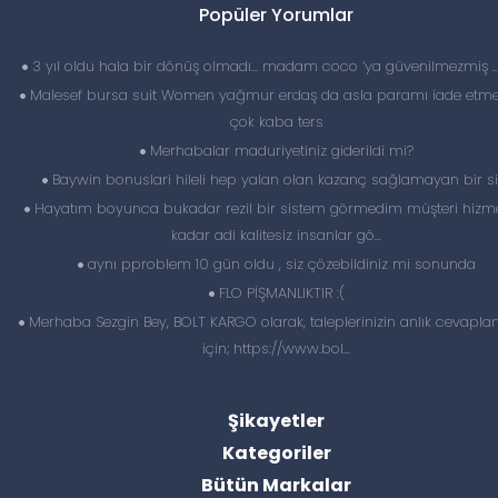
Popüler Yorumlar
3 yıl oldu hala bir dönüş olmadı… madam coco ‘ya güvenilmezmiş 
Malesef bursa suit Women yağmur erdaş da asla paramı iade etme
çok kaba ters
Merhabalar maduriyetiniz giderildi mi?
Baywin bonuslari hileli hep yalan olan kazanç sağlamayan bir si
Hayatım boyunca bukadar rezil bir sistem görmedim müşteri hizme
kadar adi kalitesiz insanlar gö...
aynı pproblem 10 gün oldu , siz çözebildiniz mi sonunda
FLO PİŞMANLIKTIR :(
Merhaba Sezgin Bey, BOLT KARGO olarak, taleplerinizin anlık cevapl
için; https://www.bol...
Şikayetler
Kategoriler
Bütün Markalar