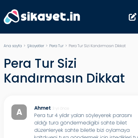
Ana sayfa
>
Şikayetler
>
Pera Tur
> Pera Tur Sizi Kandırmasın Dikkat
Pera Tur Sizi
Kandırmasın Dikkat
Ahmet
3 yıl önce
A
Pera tur 4 yıldır yalan söyleyerek parasını
aldığı tura göndermedigibi sahte bilet
düzenleryek sahte biletle bizi oylamaya
kaltdı.yeni tura göndermek için istedikleri tu