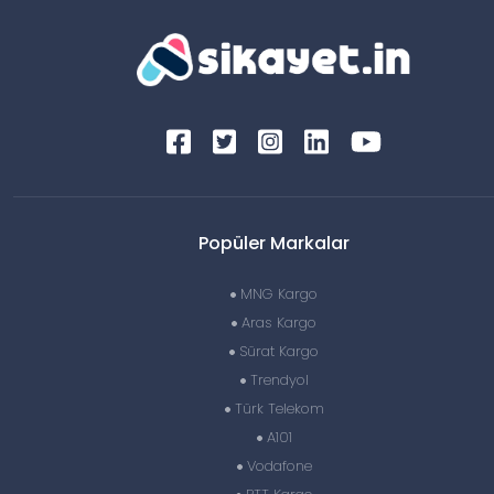
Popüler Markalar
MNG Kargo
Aras Kargo
Sürat Kargo
Trendyol
Türk Telekom
A101
Vodafone