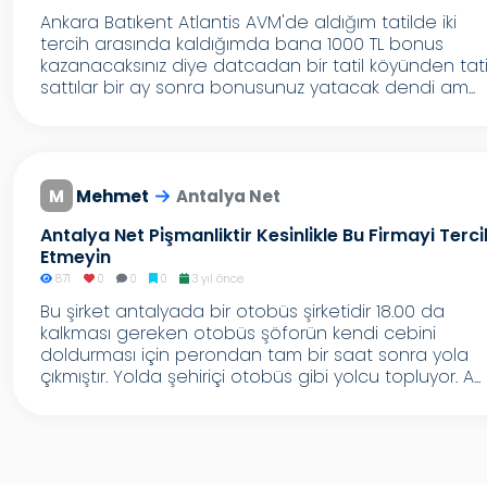
Ankara Batıkent Atlantis AVM'de aldığım tatilde iki
tercih arasında kaldığımda bana 1000 TL bonus
kazanacaksınız diye datcadan bir tatil köyünden tati
sattılar bir ay sonra bonusunuz yatacak dendi am...
M
Mehmet
Antalya Net
Antalya Net Pi̇şmanliktir Kesi̇nli̇kle Bu Fi̇rmayi Terci̇
Etmeyi̇n
871
0
0
0
3 yıl önce
Bu şirket antalyada bir otobüs şirketidir 18.00 da
kalkması gereken otobüs şöforün kendi cebini
doldurması için perondan tam bir saat sonra yola
çıkmıştır. Yolda şehiriçi otobüs gibi yolcu topluyor. A...