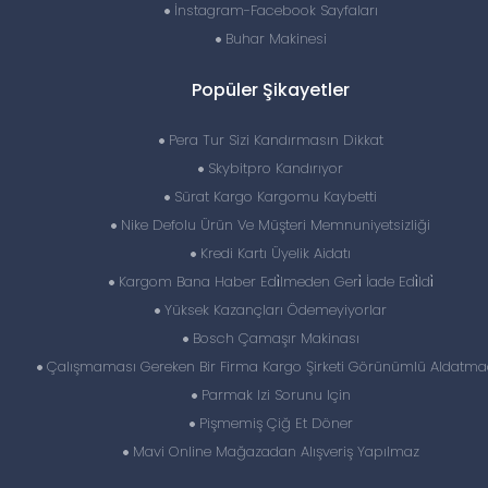
İnstagram-Facebook Sayfaları
Buhar Makinesi
Popüler Şikayetler
Pera Tur Sizi Kandırmasın Dikkat
Skybitpro Kandırıyor
Sürat Kargo Kargomu Kaybetti
Nike Defolu Ürün Ve Müşteri Memnuniyetsizliği
Kredi Kartı Üyelik Aidatı
Kargom Bana Haber Edi̇lmeden Geri̇ İade Edi̇ldi̇
Yüksek Kazançları Ödemeyiyorlar
Bosch Çamaşır Makinası
Çalışmaması Gereken Bir Firma Kargo Şirketi Görünümlü Aldatm
Parmak Izi Sorunu Için
Pişmemiş Çiğ Et Döner
Mavi Online Mağazadan Alışveriş Yapılmaz