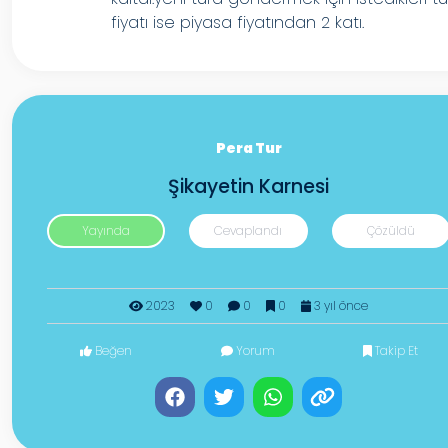
fiyatı ise piyasa fiyatından 2 katı.
Pera Tur
Şikayetin Karnesi
Yayında
Cevaplandı
Çözüldü
2023
0
0
0
3 yıl önce
Beğen
Yorum
Takip Et