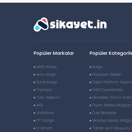
Popüler Markalar
Popüler Kategoril
MNG Kargo
Kargo
Aras Kargo
Pazaryeri Siteleri
Sürat Kargo
Dijital Platform Yayıncı
Trendyol
GSM Operatörleri
Türk Telekom
Marketler Zinciri-İndir
A101
Giyim Marka Mağaza Z
Vodafone
Özel Bankalar
PTT Kargo
Mobilya Marka Mağaza
D-Smart
Tablet ve E-Okuyucu 