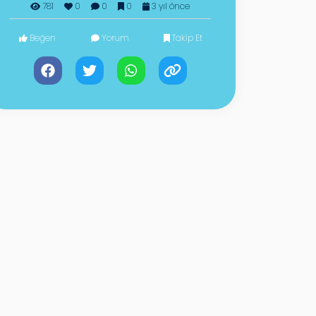
781
0
0
0
3 yıl önce
Beğen
Yorum
Takip Et