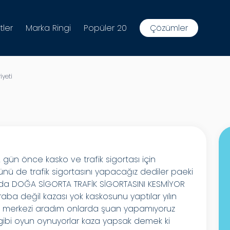
tler
Marka Ringi
Popüler 20
Çözümler
yeti
gün önce kasko ve trafik sigortası için
ü de trafik sigortasını yapacağız dediler paeki
da DOĞA SİGORTA TRAFİK SİGORTASINI KESMİYOR
aba değil kazası yok kaskosunu yaptılar yılın
 merkezi aradım onlarda şuan yapamıyoruz
 gibi oyun oynuyorlar kaza yapsak demek ki