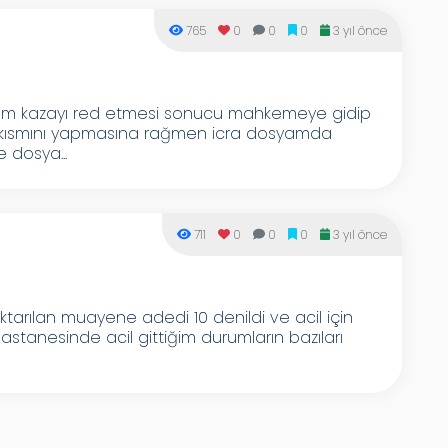
765
0
0
0
3 yıl önce
ığım kazayı red etmesi sonucu mahkemeye gidip
kısmını yapmasına rağmen icra dosyamda
 dosya...
711
0
0
0
3 yıl önce
tarılan muayene adedi 10 denildi ve acil için
astanesinde acil gittiğim durumların bazıları