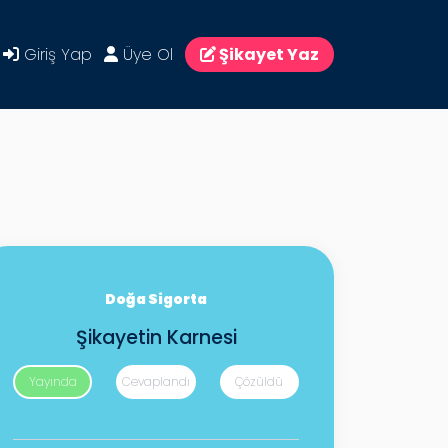
Giriş Yap
Üye Ol
Şikayet Yaz
Doğa Sigorta
Şikayetin Karnesi
Yayında
Cevaplandı
Çözüldü