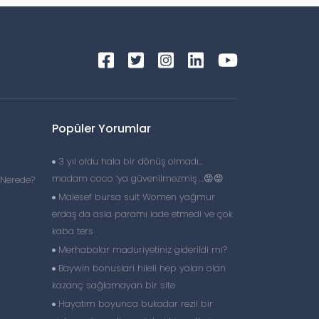
Popüler Yorumlar
3 yıl oldu hala bir dönüş olmadı…
madam coco ‘ya güvenilmezmiş …😡😡
 Nerede?
Malesef bursa suit Women yağmur
erdaş da asla paramı iade etmedi ve çok
kaba ters
Merhabalar maduriyetiniz giderildi mi?
Baywin bonuslari hileli hep yalan olan
kazanç sağlamayan bir site
Hayatım boyunca bukadar rezil bir