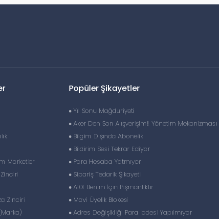
er
Popüler Şikayetler
Yıl Sonu Mağduriyeti
Aker Den Son Alışverişim!! Yönetim Mekanizması
lık
Bilgim Dışında Abonelik
Bildirim Sesi Tekrar Ediyor
im Marketler
Para Hesaba Yatmıyor
inciri
Sipariş Tedarik Şikayeti
A101 Benim İçin Pişmanlıktır
 Zinciri
Mavi Üyelik Blokesi
(Marka)
Adres Değişikliği Para Iadesi Yapılmıyor