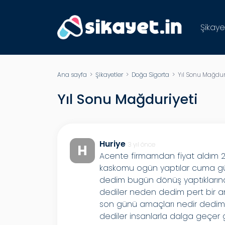
Şikaye
Ana sayfa
>
Şikayetler
>
Doğa Sigorta
> Yıl Sonu Mağduri
Yıl Sonu Mağduriyeti
Huriye
3 yıl önce
H
Acente firmamdan fiyat aldım 2 
kaskomu ogün yaptılar cuma gün
dedim bugün dönüş yaptıkların
dediler neden dedim pert bir ar
son günü amaçları nedir dedim
dediler insanlarla dalga geçer