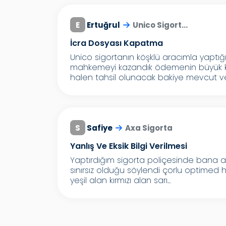
E
Ertuğrul
Unico Sigort...
İcra Dosyası Kapatma
Unico sigortanın köşklü aracımla yapt
mahkemeyi kazandık ödemenin büyük 
halen tahsil olunacak bakiye mevcut ve
S
Safiye
Axa Sigorta
Yanlış Ve Eksik Bilgi Verilmesi
Yaptırdığım sigorta poliçesinde bana ak
sınırsız olduğu söylendi çorlu optimed h
yeşil alan kırmızı alan sarı...