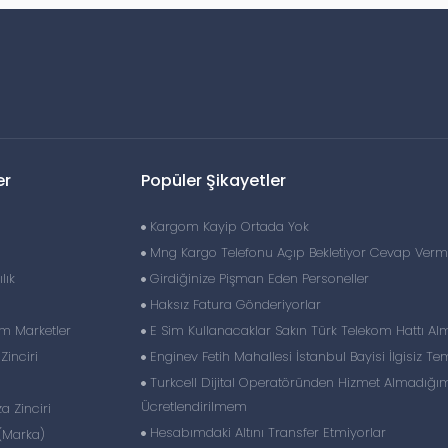
er
Popüler Şikayetler
Kargom Kayip Ortada Yok
Mng Kargo Telefonu Açıp Bekletiyor Cevap Verm
lık
Girdiğinize Pişman Eden Personeller
Haksız Fatura Gönderiyorlar
im Marketler
E Sim Kullanacaklar Sakın Türk Telekom Hattı Al
inciri
Enginev Fetih Mahallesi İstanbul Bayisi İlgisiz Tem
Turkcell Dijital Operatöründen Hizmet Almadığı
Ücretlendirilmem
 Zinciri
Hesabımdaki Altını Transfer Etmiyorlar
(Marka)