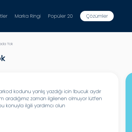
tler
Marka Ringi
Popüler 20
Çözümler
ada Yok
ok
kod kodunu yanlış yazdığı icin 1bucuk aydır
 aradığımız zaman ilgilenen olmuyor lütfen
 konuyla ilgili yardımcı olun