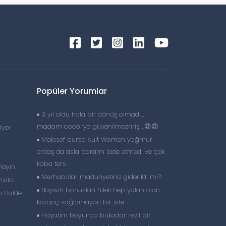
Popüler Yorumlar
3 yıl oldu hala bir dönüş olmadı…
madam coco ‘ya güvenilmezmiş …😡😡
iyor
Malesef bursa suit Women yağmur
erdaş da asla paramı iade etmedi ve çok
kaba ters
mayın
Merhabalar maduriyetiniz giderildi mi?
silci
Baywin bonuslari hileli hep yalan olan
m Halde
kazanç sağlamayan bir site
Hayatım boyunca bukadar rezil bir