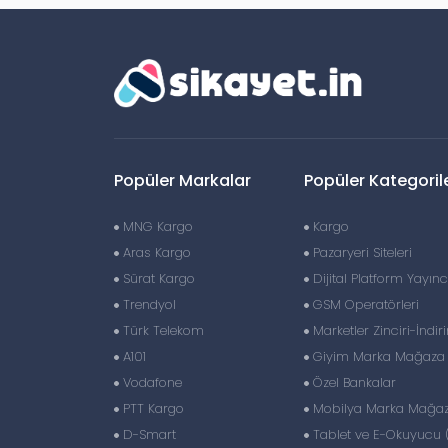
Popüler Markalar
Popüler Kategoril
MNG Kargo
Kargo
Aras Kargo
Pazaryeri Siteleri
Sürat Kargo
Dijital Platform Yayıncı
Trendyol
GSM Operatörleri
Türk Telekom
Marketler Zinciri-İndir
A101
Giyim Marka Mağaza Z
Vodafone
Özel Bankalar
PTT Kargo
Mobilya Marka Mağaza
D-Smart
Tablet ve E-Okuyucu 