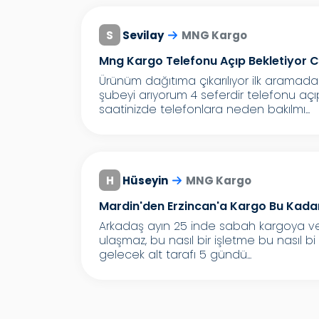
S
Sevilay
MNG Kargo
Mng Kargo Telefonu Açıp Bekletiyor 
Ürünüm dağıtıma çıkarılıyor ilk aramad
şubeyi arıyorum 4 seferdir telefonu açı
saatinizde telefonlara neden bakılmı...
H
Hüseyin
MNG Kargo
Mardin'den Erzincan'a Kargo Bu Kada
Arkadaş ayın 25 inde sabah kargoya veri
ulaşmaz, bu nasıl bir işletme bu nasıl bi
gelecek alt tarafı 5 gündü...