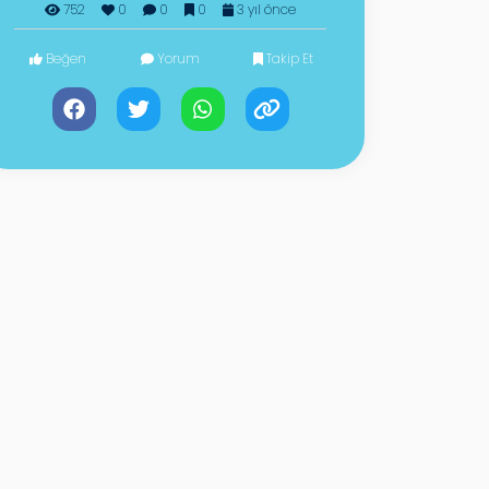
752
0
0
0
3 yıl önce
Beğen
Yorum
Takip Et