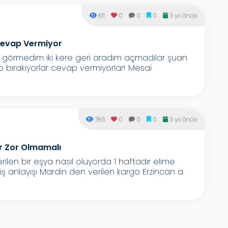
811
0
0
0
3 yıl önce
Cevap Vermiyor
a görmedim iki kere geri aradım açmadılar şuan
p bırakıyorlar cevap vermiyorlar! Mesai
786
0
0
0
3 yıl önce
r Zor Olmamalı
len bir eşya nasıl oluyorda 1 haftadır elime
 iş anlayışı Mardin den verilen kargo Erzincan a