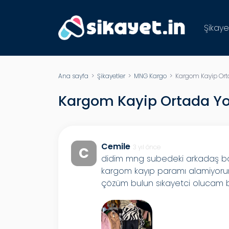
Şikaye
Ana sayfa
>
Şikayetler
>
MNG Kargo
> Kargom Kayip Ort
Kargom Kayip Ortada Y
Cemile
3 yıl önce
C
didim mng subedeki arkadaş bar
kargom kayıp paramı alamiyorum
çözüm bulun sıkayetci olucam bu