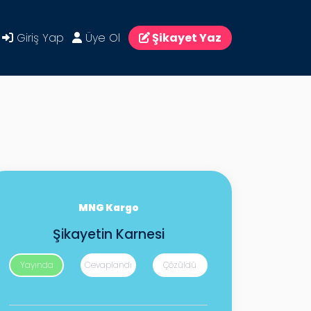
Giriş Yap
Üye Ol
Şikayet Yaz
MNG Kargo
Şikayetin Karnesi
Yayında
Cevaplandı
Çözüldü