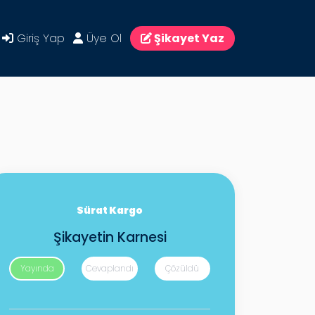
Giriş Yap
Üye Ol
Şikayet Yaz
Sürat Kargo
Şikayetin Karnesi
Yayında
Cevaplandı
Çözüldü