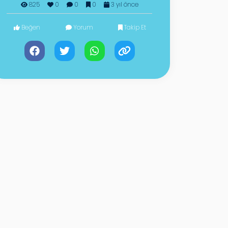
825
0
0
0
3 yıl önce
Beğen
Yorum
Takip Et