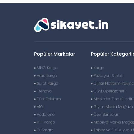
Popüler Markalar
Popüler Kategoril
MNG Kargo
Kargo
Aras Kargo
Pazaryeri Siteleri
Sürat Kargo
Dijital Platform Yayıncı
Trendyol
GSM Operatörleri
Türk Telekom
Marketler Zinciri-İndir
A101
Giyim Marka Mağaza Z
Vodafone
Özel Bankalar
PTT Kargo
Mobilya Marka Mağaza
D-Smart
Tablet ve E-Okuyucu 