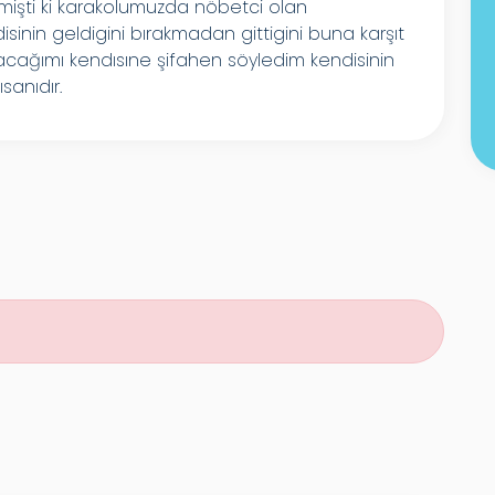
mişti ki karakolumuzda nöbetci olan
inin geldigini bırakmadan gittigini buna karşıt
acağımı kendısıne şifahen söyledim kendisinin
sanıdır.