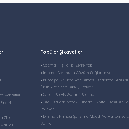
er
Popüler Şikayetler
Saçmalık Iş Takibi Zerre Yok
İnternet Sorununu Çözüm Sağlanmıyor
lık
Kumaşta Bir Hata Var Temas Esnasında Leke Ol
Ürün Yıkanınca Leke Çıkmıyor
Xaomi Servis Garanti Sorunu
im Marketler
Ted Üsküdar Anaokulundan 1. Sınıf'a Geçerken Fah
inciri
Politikası
D Smart Firması Şahsıma Maddi Ve Manevi Zara
 Zinciri
Veriyor
(Marka)