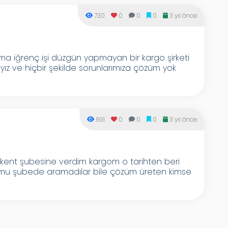
730
0
0
0
3 yıl önce
ma iğrenç işi düzgün yapmayan bir kargo şirketi
ayız ve hiçbir şekilde sorunlarımıza çözüm yok
691
0
0
0
3 yıl önce
mkent şubesine verdim kargom o tarihten beri
gomu şubede aramadılar bile çözüm üreten kimse