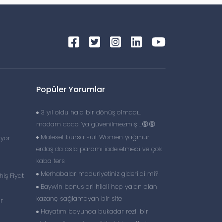
Popüler Yorumlar
3 yıl oldu hala bir dönüş olmadı…
madam coco ‘ya güvenilmezmiş …😡😡
Malesef bursa suit Women yağmur
uyor
erdaş da asla paramı iade etmedi ve çok
kaba ters
Merhabalar maduriyetiniz giderildi mi?
iş Fiyat
Baywin bonuslari hileli hep yalan olan
kazanç sağlamayan bir site
r
Hayatım boyunca bukadar rezil bir