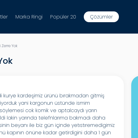
tler
Marka Ringi
Popüler 20
Çözümler
 Zerre Yok
 Yok
di kurye kardeşimiz ürünü bırakmadan gitmiş
lmiyorduk yani kargonun üstünde ismim
 söylemesi cok komik ve aptalcaydı yarın
ldi lakin yarında telefnlarıma bakmadı daha
nin beyanı ile biz gün içinde yetıstıremedigimiz
rünü kapının önüne kadar getirdigini daha 1 gün