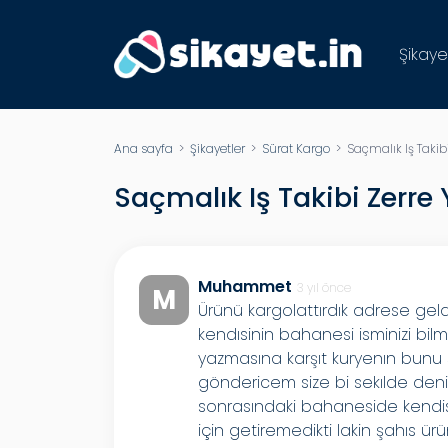
Şikaye
Ana sayfa
>
Şikayetler
>
Sürat Kargo
> Saçmalık Iş Takibi
Saçmalık Iş Takibi Zerre
Muhammet
3 yıl önce
M
Ürünü kargolattırdık adrese gel
kendısinin bahanesi isminizi bi
yazmasına karşıt kuryenın bunu
göndericem size bi sekılde deni
sonrasındaki bahaneside kendisi
için getiremedikti lakin şahıs ü