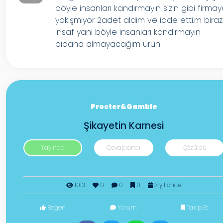
böyle insanları kandırmayın sizin gibi firma
yakışmıyor 2adet aldim ve iade etti.m biraz
insaf yani böyle insanları kandırmayın
bidaha almayacağım urun
Procter&Gamble
Şikayetin Karnesi
Yayında
Cevaplandı
Çözüldü
1013
0
0
0
3 yıl önce
Beğen
Yorum
Takip Et