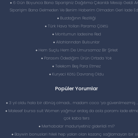
6 Gün Boyunca Bana Siparişiniz Dağıtıma Çıkarıldı Mesajı Geldi 
Siparişim Bana Gelmeden Ve Benim Haberim Olmadan Geri Iade Edi
Buzdağının Rezilliği
Türk Hava Yolları Parama Çöktü
Montumun Iadesine Red
Allahlarından Bulsunlar
Hem Suçlu Hem De Umursamaz Bir Şirket
Parasını Ödediğim Ürün Ortada Yok
Telekom Beş Para Etmez
Kuryeci Kötü Davranış Oldu
Popüler Yorumlar
3 yıl oldu hala bir dönüş olmadı… madam coco ‘ya güvenilmezmiş 
Malesef bursa suit Women yağmur erdaş da asla paramı iade etme
çok kaba ters
Merhabalar maduriyetiniz giderildi mi?
Baywin bonuslari hileli hep yalan olan kazanç sağlamayan bir si