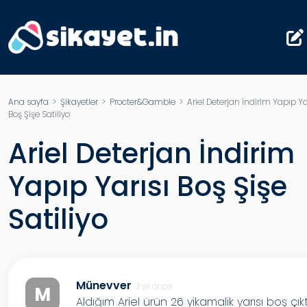
Ana sayfa
>
Şikayetler
>
Procter&Gamble
> Ariel Deterjan İndirim Yapıp Ya
Boş Şişe Satiliyo
Ariel Deterjan İndirim
Yapıp Yarısı Boş Şişe
Satiliyo
Münevver
3 yıl önce
M
Aldığım Ariel ürün 26 yikamalik yarısı boş çıkt