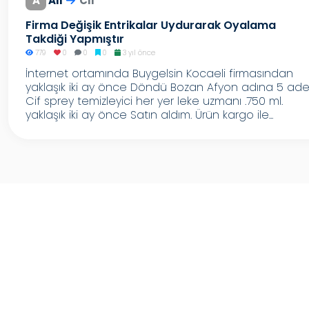
A
Ali
Cif
Firma Değişik Entrikalar Uydurarak Oyalama
Takdiği Yapmıştır
779
0
0
0
3 yıl önce
İnternet ortamında Buygelsin Kocaeli firmasından
yaklaşık iki ay önce Döndü Bozan Afyon adına 5 ade
Cif sprey temizleyici her yer leke uzmanı .750 ml.
yaklaşık iki ay önce Satın aldım. Ürün kargo ile...