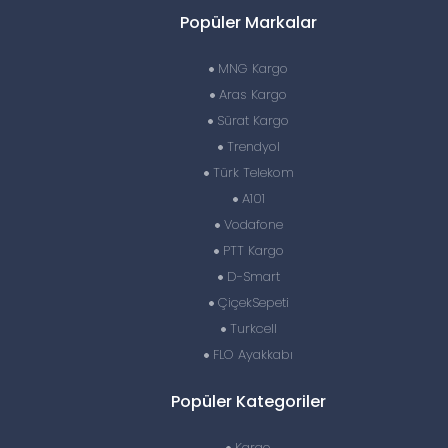
Popüler Markalar
MNG Kargo
Aras Kargo
Sürat Kargo
Trendyol
Türk Telekom
A101
Vodafone
PTT Kargo
D-Smart
ÇiçekSepeti
Turkcell
FLO Ayakkabı
Popüler Kategoriler
Kargo