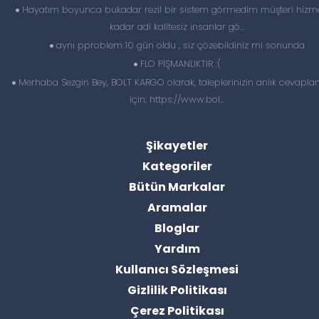
Hayatım boyunca bukadar rezil bir sistem görmedim müşteri hizme
kadar adi kalitesiz insanlar gö...
aynı pproblem 10 gün oldu , siz çözebildiniz mi sonunda
FLO PİŞMANLIKTIR :(
Merhaba Sezgin Bey, BOLT KARGO olarak, taleplerinizin anlık cevapl
için; https://www.bol...
Şikayetler
Kategoriler
Bütün Markalar
Aramalar
Bloglar
Yardım
Kullanıcı Sözleşmesi
Gizlilik Politikası
Çerez Politikası