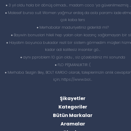
3 yıl oldu hala bir dönüş olmadı… madam coco ‘ya güvenilmezmiş 
Malesef bursa suit Women yağmur erdaş da asla paramı iade etme
çok kaba ters
Merhabalar maduriyetiniz giderildi mi?
Baywin bonuslari hileli hep yalan olan kazanç sağlamayan bir si
Hayatım boyunca bukadar rezil bir sistem görmedim müşteri hizme
kadar adi kalitesiz insanlar gö...
aynı pproblem 10 gün oldu , siz çözebildiniz mi sonunda
FLO PİŞMANLIKTIR :(
Merhaba Sezgin Bey, BOLT KARGO olarak, taleplerinizin anlık cevapl
için; https://www.bol...
Şikayetler
Kategoriler
Bütün Markalar
Aramalar