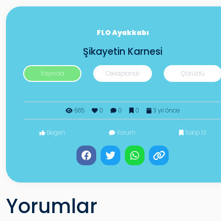
FLO Ayakkabı
Şikayetin Karnesi
Yayında
Cevaplandı
Çözüldü
665
0
0
0
3 yıl önce
Beğen
Yorum
Takip Et
Yorumlar