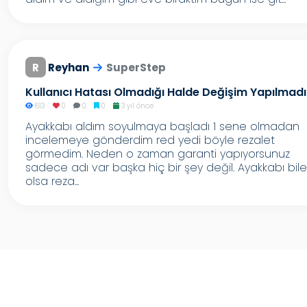
R
Reyhan
SuperStep
Kullanıcı Hatası Olmadığı Halde Değişim Yapılmadı
813
0
0
0
3 yıl önce
Ayakkabı aldım soyulmaya başladı 1 sene olmadan
incelemeye gönderdim red yedi böyle rezalet
görmedim. Neden o zaman garanti yapıyorsunuz
sadece adı var başka hiç bir şey değil. Ayakkabı bile
olsa reza...