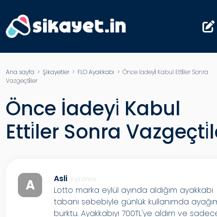
Ana sayfa
>
Şikayetler
>
FLO Ayakkabı
> Önce İadeyi̇ Kabul Etti̇ler Sonra
Vazgeçti̇ler
Önce İadeyi̇ Kabul
Etti̇ler Sonra Vazgeçti̇l
Asli
3 yıl önce
A
Lotto marka eylül ayında aldığım ayakkabı
tabanı sebebiyle günlük kullanımda ayağı
burktu. Ayakkabıyı 700TL'ye aldım ve sadec