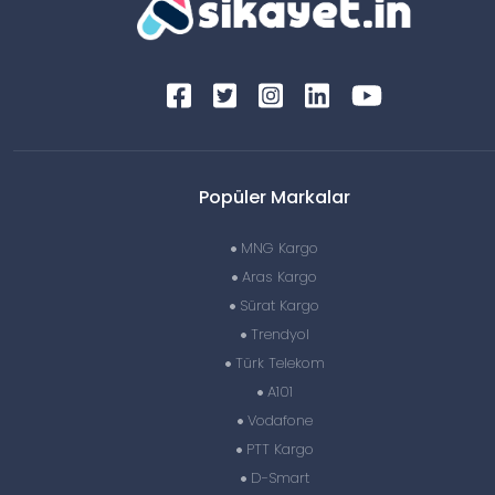
Popüler Markalar
MNG Kargo
Aras Kargo
Sürat Kargo
Trendyol
Türk Telekom
A101
Vodafone
PTT Kargo
D-Smart