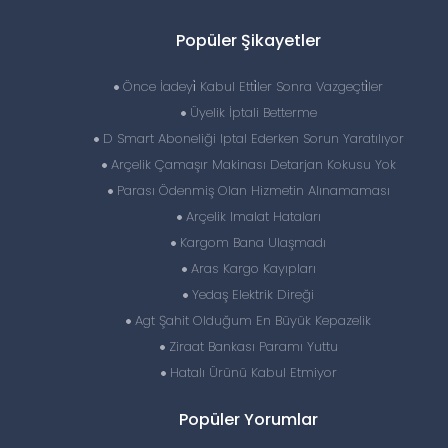
Popüler Şikayetler
Önce İadeyi̇ Kabul Etti̇ler Sonra Vazgeçti̇ler
Üyelik İptali Betterme
D Smart Aboneliği Iptal Ederken Sorun Yaratılıyor
Arçelik Çamaşır Makinası Detarjan Kokusu Yok
Parası Ödenmiş Olan Hizmetin Alınamaması
Arçelik Imalat Hataları
Kargom Bana Ulaşmadı
Aras Kargo Kayıpları
Yedaş Elektrik Direği
Agt Şahit Olduğum En Büyük Kepazelik
Ziraat Bankası Paramı Yuttu
Hatalı Ürünü Kabul Etmiyor
Popüler Yorumlar