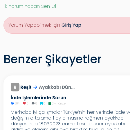
İlk Yorum Yapan Sen Ol
Yorum Yapabilmek İçin
Giriş Yap
Benzer Şikayetler
R
Reşit
Ayakkabı Dün...
İade Işlemlerinde Sorun
704
0
0
0
3 yıl önce
Merhaba iyi çalışmalar Türkiye’nin her yerinde iade 
değişim ortalama 1 ay olmasına rağmen ayakkabı
dünyasında 18.03.2023 cumartesi bir spor ayakkabı
aldım ve aldığım gibi eve bıraktım bugün ise git...