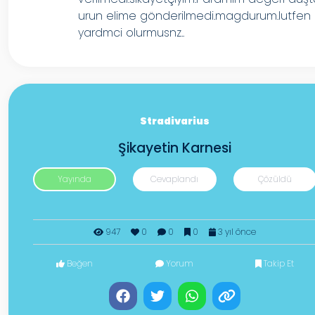
urun elime gönderilmedi.magdurum.lutfen
yardmci olurmusnz..
Stradivarius
Şikayetin Karnesi
Yayında
Cevaplandı
Çözüldü
947
0
0
0
3 yıl önce
Beğen
Yorum
Takip Et