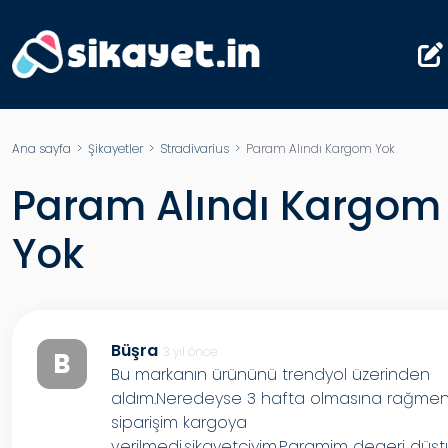
Ana sayfa
>
Şikayetler
>
Stradivarius
> Param Alındı Kargom Yok
Param Alındı Kargom
Yok
Büşra
3 yıl önce
B
Bu markanın ürününü trendyol üzerinden
aldım.Neredeyse 3 hafta olmasına rağme
siparişim kargoya
verilmedi.sikayetçiyim.Paramim degeri düşt