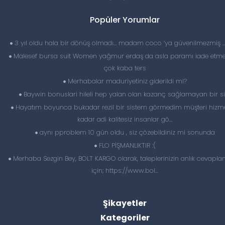
Popüler Yorumlar
3 yıl oldu hala bir dönüş olmadı… madam coco ‘ya güvenilmezmiş 
Malesef bursa suit Women yağmur erdaş da asla paramı iade etme
çok kaba ters
Merhabalar maduriyetiniz giderildi mi?
Baywin bonuslari hileli hep yalan olan kazanç sağlamayan bir si
Hayatım boyunca bukadar rezil bir sistem görmedim müşteri hizme
kadar adi kalitesiz insanlar gö...
aynı pproblem 10 gün oldu , siz çözebildiniz mi sonunda
FLO PİŞMANLIKTIR :(
Merhaba Sezgin Bey, BOLT KARGO olarak, taleplerinizin anlık cevapl
için; https://www.bol...
Şikayetler
Kategoriler