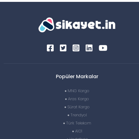
Popüler Markalar
MNG Kargo
Aras Kargo
Sürat Kargo
Trendyol
Türk Telekom
A101