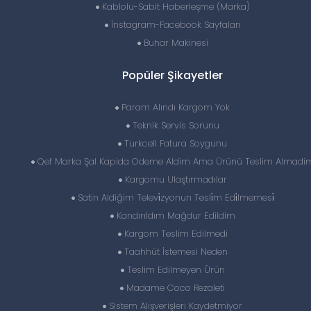
Kablolu-Sabit Haberleşme (Marka)
İnstagram-Facebook Sayfaları
Buhar Makinesi
Popüler Şikayetler
Param Alındı Kargom Yok
Teknik Servis Sorunu
Turkcell Fatura Soygunu
Qef Marka Şal Kapida Odeme Aldim Ama Ürünü Teslim Almadi
Kargomu Ulaştırmadılar
Satin Aldiğim Televi̇zyonun Tesli̇m Edi̇lmemesi̇
Kandırıldım Mağdur Edildim
Kargom Teslim Edilmedi
Taahhüt İstemesi Neden
Teslim Edilmeyen Ürün
Madame Coco Rezaleti
Sistem Alışverişleri Kaydetmiyor