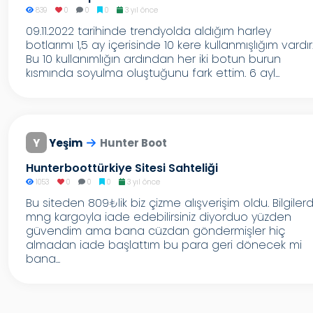
839
0
0
0
3 yıl önce
09.11.2022 tarihinde trendyolda aldığım harley
botlarımı 1,5 ay içerisinde 10 kere kullanmışlığım vardır
Bu 10 kullanımlığın ardından her iki botun burun
kısmında soyulma oluştuğunu fark ettim. 6 ayl...
Y
Yeşim
Hunter Boot
Hunterboottürkiye Sitesi Sahteliği
1053
0
0
0
3 yıl önce
Bu siteden 809₺lik biz çizme alışverişim oldu. Bilgiler
mng kargoyla iade edebilirsiniz diyorduo yüzden
güvendim ama bana cüzdan göndermişler hiç
almadan iade başlattım bu para geri dönecek mi
bana...