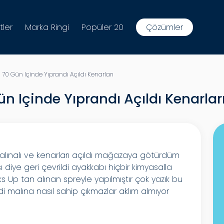
tler
Marka Ringi
Popüler 20
Çözümler
70 Gün Içinde Yıprandı Açıldı Kenarları
n Içinde Yıprandı Açıldı Kenarlar
alınalı ve kenarları açıldı mağazaya götürdüm
 diye geri çevrildi ayakkabı hiçbir kimyasalla
ks Up tan alınan spreyle yapılmıştır çok yazık bu
 malına nasıl sahip çıkmazlar aklım almıyor