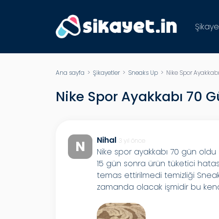
Şikaye
Ana sayfa
>
Şikayetler
>
Sneaks Up
> Nike Spor Ayakkabı 
Nike Spor Ayakkabı 70 Gü
Nihal
3 yıl önce
N
Nike spor ayakkabı 70 gün oldu 
15 gün sonra ürün tüketici hatası
temas ettirilmedi temizliği Snea
zamanda olacak işmidir bu kendi