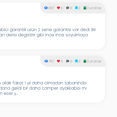
857
0
0
0
3 yıl önce
ici garantili ürün 2 sene garantisi var dedi. Bir
n derisi degistirir gibi ince ince soyulmaya
757
0
0
0
3 yıl önce
 aldık fakat 1 yıl daha olmadan tabanında
dana geldi bir daha camper ayakkabısı mı
eser y...