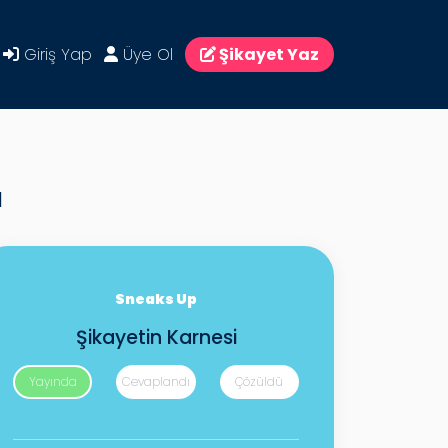
Giriş Yap
Üye Ol
Şikayet Yaz
ı
Sneaks Up
Şikayetin Karnesi
Yayında
Cevaplandı
Çözüldü