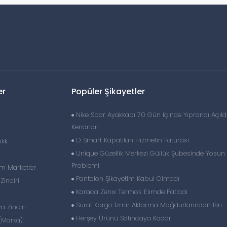
er
Popüler Şikayetler
Nike Spor Ayakkabı 70 Gün Içinde Yıprandı Açıld
Kenarları
D Smart Kapatılan Hizmetin Faturası
lık
Unique Güzellik Merkezi Güllük Şubesinde Yosun 
Problemi
im Marketler
Pantolon Şikayetim Kabul Olmadı
inciri
Karaca Zenıx Termos Elımde Patladı
Sürat Kargo İzmir Aktarma Mağdurlarından Biri
 Zinciri
Herşey Ürünü Satıncaya Kadar
(Marka)