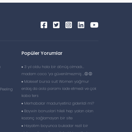
Popüler Yorumlar
ı
3 yıl oldu hala bir dönüş olmadı…
madam coco ‘ya güvenilmezmiş …😡😡
Malesef bursa suit Women yağmur
erdaş da asla paramı iade etmedi ve çok
Peeling
kaba ters
Merhabalar maduriyetiniz giderildi mi?
Baywin bonuslari hileli hep yalan olan
kazanç sağlamayan bir site
Hayatım boyunca bukadar rezil bir