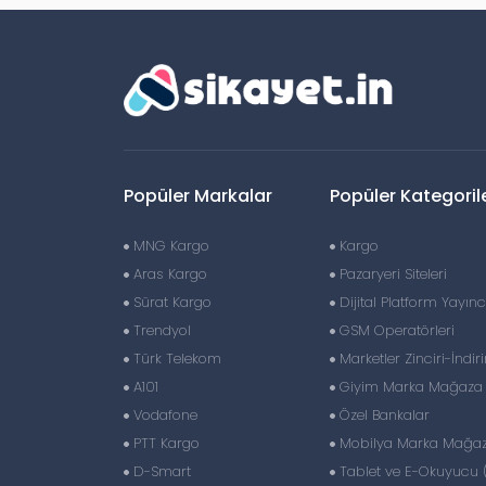
Popüler Markalar
Popüler Kategoril
MNG Kargo
Kargo
Aras Kargo
Pazaryeri Siteleri
Sürat Kargo
Dijital Platform Yayıncı
Trendyol
GSM Operatörleri
Türk Telekom
Marketler Zinciri-İndir
A101
Giyim Marka Mağaza Z
Vodafone
Özel Bankalar
PTT Kargo
Mobilya Marka Mağaza
D-Smart
Tablet ve E-Okuyucu 