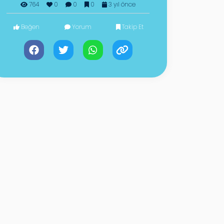
764
0
0
0
3 yıl önce
Beğen
Yorum
Takip Et