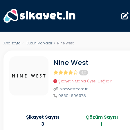
Ana sayfa
>
Bütün Markalar
> Nine West
Nine West
4,0
Şikayetin Marka Üyesi Değildir
ninewest.com.tr
08504606978
Şikayet Sayısı
Çözüm Sayısı
3
1