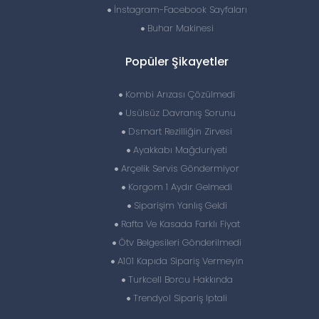
İnstagram-Facebook Sayfaları
Buhar Makinesi
Popüler Şikayetler
Kombi Arızası Çözülmedi
Usülsüz Davranış Sorunu
Dsmart Rezilliğin Zirvesi
Ayakkabı Mağduriyeti
Arçelik Servis Göndermiyor
Korgom 1 Aydır Gelmedi
Siparişim Yanlış Geldi
Rafta Ve Kasada Farklı Fiyat
Ötv Belgesileri Gönderilmedi
A101 Kapıda Sipariş Vermeyin
Turkcell Borcu Hakkında
Trendyol Sipariş Iptali