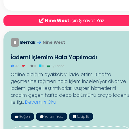
Nine West
için Şikayet Yaz
B
Berrak
Nine West
İademi Işlemim Hala Yapılmadı
912
0
0
0
3 yıl önce
Online aldığım ayakkabıyı iade ettim. 3 hafta
geçmesine rağmen hala işlem inceleniyor diyor ve
iademi gerçekleştirmiyorlar. Müşteri hizmetlerini
aradım geçen hafta depo bölümünü arayıp iadeni
ile ilg...
Devamını Oku
Beğen
Yorum Yap
Takip Et