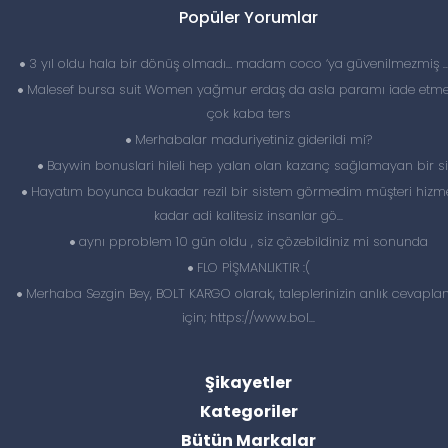
Popüler Yorumlar
3 yıl oldu hala bir dönüş olmadı… madam coco ‘ya güvenilmezmiş 
Malesef bursa suit Women yağmur erdaş da asla paramı iade etme
çok kaba ters
Merhabalar maduriyetiniz giderildi mi?
Baywin bonuslari hileli hep yalan olan kazanç sağlamayan bir si
Hayatım boyunca bukadar rezil bir sistem görmedim müşteri hizme
kadar adi kalitesiz insanlar gö...
aynı pproblem 10 gün oldu , siz çözebildiniz mi sonunda
FLO PİŞMANLIKTIR :(
Merhaba Sezgin Bey, BOLT KARGO olarak, taleplerinizin anlık cevapl
için; https://www.bol...
Şikayetler
Kategoriler
Bütün Markalar