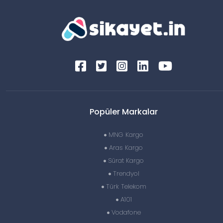
Popüler Markalar
MNG Kargo
Aras Kargo
Sürat Kargo
Trendyol
Türk Telekom
A101
Vodafone