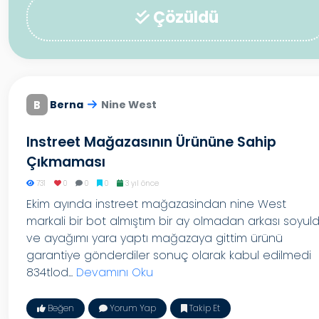
Çözüldü
B
Berna
Nine West
Instreet Mağazasının Ürününe Sahip
Çıkmaması
731
0
0
0
3 yıl önce
Ekim ayında instreet mağazasindan nine West
markali bir bot almıştım bir ay olmadan arkası soyul
ve ayağımı yara yaptı mağazaya gittim ürünü
garantiye gönderdiler sonuç olarak kabul edilmedi
834tlod...
Devamını Oku
Beğen
Yorum Yap
Takip Et