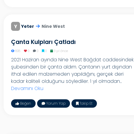
Y
Yeter
Nine West
Çanta Kulpları Çatladı
808
0
0
0
3 yıl önce
2021 Haziran ayında Nine West Bağdat caddesindek
şubesinden bir çanta aldım. Çantanın yurt dışından
ithal edilen malzemeden yapıldığını, gerçek deri
kadar kaliteli olduğunu söylediler. 1 yıl olmadan...
Devamını Oku
Beğen
Yorum Yap
Takip Et