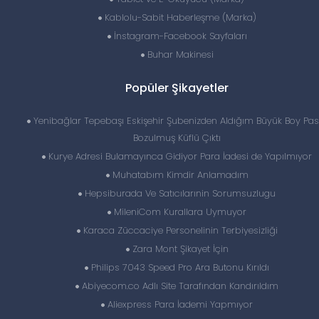
Kablolu-Sabit Haberleşme (Marka)
İnstagram-Facebook Sayfaları
Buhar Makinesi
Popüler Şikayetler
Yenibağlar Tepebaşı Eskişehir Şubenizden Aldığım Büyük Boy Pas
Bozulmuş Küflü Çıktı
Kurye Adresi Bulamayınca Gidiyor Para İadesi de Yapılmıyor
Muhatabım Kimdir Anlamadım
Hepsiburada Ve Satıcılarınin Sorumsuzlugu
MileniCom Kurallara Uymuyor
Karaca Züccaciye Personelinin Terbiyesizliği
Zara Mont Şikayet İçin
Philips 7043 Speed Pro Ara Butonu Kırıldı
Abiyecom.co Adlı Site Tarafından Kandırıldım
Aliexpress Para İademi Yapmıyor