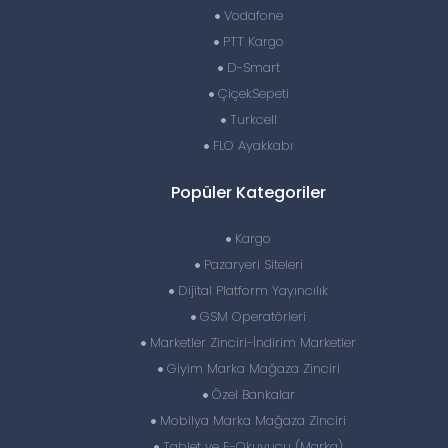
Vodafone
PTT Kargo
D-Smart
ÇiçekSepeti
Turkcell
FLO Ayakkabı
Popüler Kategoriler
Kargo
Pazaryeri Siteleri
Dijital Platform Yayıncılık
GSM Operatörleri
Marketler Zinciri-İndirim Marketler
Giyim Marka Mağaza Zinciri
Özel Bankalar
Mobilya Marka Mağaza Zinciri
Tablet ve E-Okuyucu (Marka)