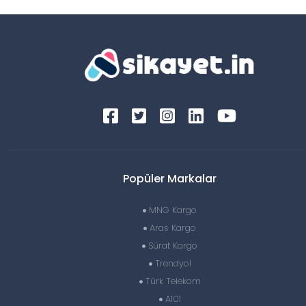
Popüler Markalar
MNG Kargo
Aras Kargo
Sürat Kargo
Trendyol
Türk Telekom
A101