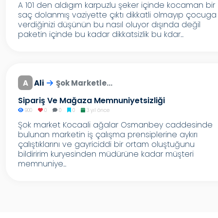
A 101 den aldıgım karpuzlu şeker içinde kocaman bir
saç dolanmış vaziyette çıktı dikkatli olmayıp çocuga
verdiğinizi düşünün bu nasıl oluyor dışında değil
paketin içinde bu kadar dikkatsizlik bu kdar...
A
Ali
Şok Marketle...
Sipariş Ve Mağaza Memnuniyetsizliği
900
0
0
0
3 yıl önce
Şok market Kocaali ağalar Osmanbey caddesinde
bulunan marketin iş çalışma prensiplerine aykırı
çalıştıklarını ve gayriciddi bir ortam oluştuğunu
bildiririm kuryesinden müdürüne kadar müşteri
memnuniye...