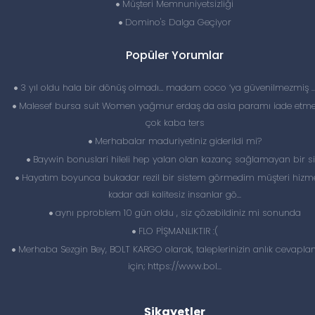
Müşteri Memnuniyetsizliği
Domino's Dalga Geçiyor
Popüler Yorumlar
3 yıl oldu hala bir dönüş olmadı… madam coco ‘ya güvenilmezmiş 
Malesef bursa suit Women yağmur erdaş da asla paramı iade etme
çok kaba ters
Merhabalar maduriyetiniz giderildi mi?
Baywin bonuslari hileli hep yalan olan kazanç sağlamayan bir si
Hayatım boyunca bukadar rezil bir sistem görmedim müşteri hizme
kadar adi kalitesiz insanlar gö...
aynı pproblem 10 gün oldu , siz çözebildiniz mi sonunda
FLO PİŞMANLIKTIR :(
Merhaba Sezgin Bey, BOLT KARGO olarak, taleplerinizin anlık cevapl
için; https://www.bol...
Şikayetler