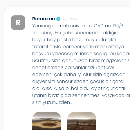
Ramazan
3 yıl önce
R
Yenibağlar mah üniversite CAD no 134/B
Tepebaşı Eskişehir subenizden aldığım
büyük boy pasta bozulmuş küflü çıktı
fotoraflariyla beraber yarın mahkemeye
başvuru yapacağım insan sağlığı bu kada
ucuzmu sizin gozunuzde biraz magzalariniz
denetlerseniz calisanlarinizi konturol
ederseni çok daha iyi olur sizin açınızdan
alışverişim sondur sizden çocuk bir çatal
aldı kusa kusa bı hal oldu ayıptır günahtır
utanın biraz gıda zehirlenmesi yaşayacaktı
sizin yuzunuzden....