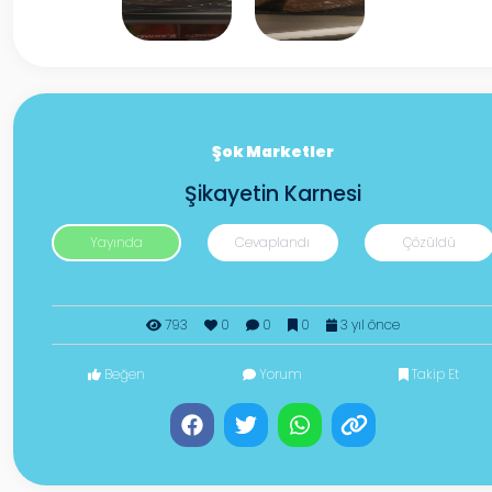
Şok Marketler
Şikayetin Karnesi
Yayında
Cevaplandı
Çözüldü
793
0
0
0
3 yıl önce
Beğen
Yorum
Takip Et