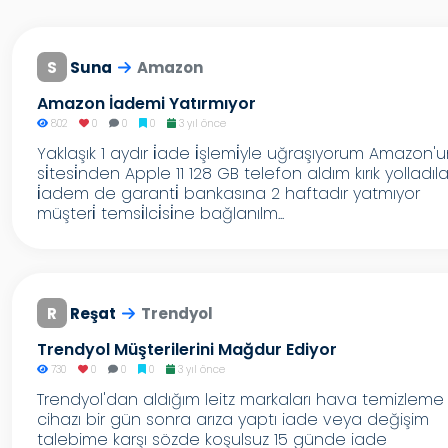
S
Suna
Amazon
Amazon İademi Yatırmıyor
802
0
0
0
3 yıl önce
Yaklaşık 1 aydır i̇ade i̇şlemi̇yle uğraşıyorum Amazon'
si̇tesi̇nden Apple 11 128 GB telefon aldım kırık yolladıla
i̇adem de garanti̇ bankasına 2 haftadır yatmıyor
müşteri̇ temsi̇lci̇si̇ne bağlanılm...
R
Reşat
Trendyol
Trendyol Müşterilerini Mağdur Ediyor
730
0
0
0
3 yıl önce
Trendyol'dan aldığım leitz markaları hava temizleme
cihazı bir gün sonra arıza yaptı iade veya değişim
talebime karşı sözde koşulsuz 15 günde iade