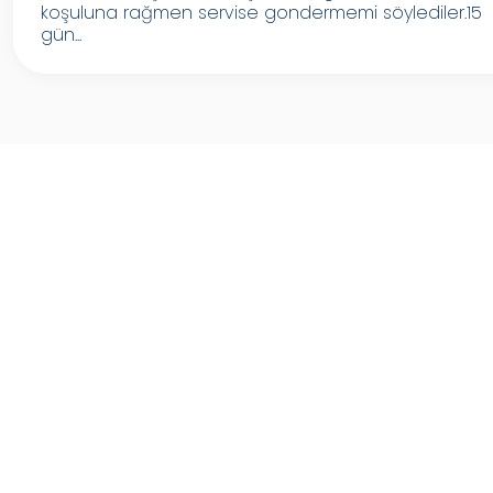
koşuluna rağmen servise gondermemi söylediler.15
gün...