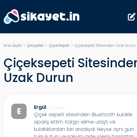
Ana sayfa
>
Şikayetler
>
ÇiçekSepeti
> Çiçeksepeti Sitesinden Uzak Durun
Çiçeksepeti Sitesinde
Uzak Durun
Ergül
3 yıl önce
E
Çiçek sepeti sitesinden Bluetooth kulaklık
sipariş ettim. Kargo elime ulaştı ve
kulaklıklardan biri arızalıydı. Neyse aynı gün
tüm kutusu evrakıyla iade işlemi başlattım.