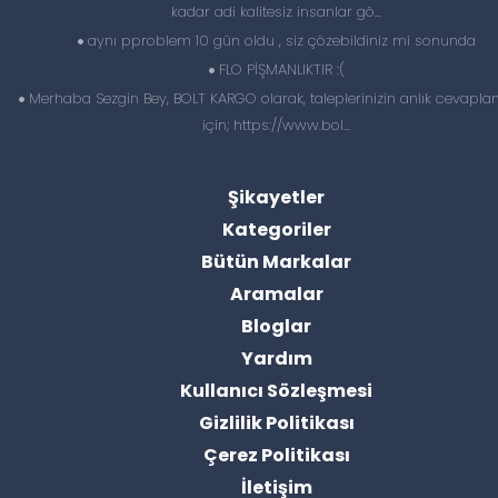
kadar adi kalitesiz insanlar gö...
aynı pproblem 10 gün oldu , siz çözebildiniz mi sonunda
FLO PİŞMANLIKTIR :(
Merhaba Sezgin Bey, BOLT KARGO olarak, taleplerinizin anlık cevapl
için; https://www.bol...
Şikayetler
Kategoriler
Bütün Markalar
Aramalar
Bloglar
Yardım
Kullanıcı Sözleşmesi
Gizlilik Politikası
Çerez Politikası
İletişim