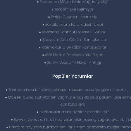
Fibabanka Müşterisinin Mağduriyetliği
Kargom Eve Gelmiyor
Dalga Geçmen Insanlarla
Bakbitatilcom Para Iadesi Talebi
Vodafone Taahhüt Ödemesi Sorunu
Şikayetim Artık Çözüm Sonuçlansın
İade Yoktur Diye Yalan Konuşuyorlar
A101 Market Tarabya Küflü Peynir
Sunny Vebos Tv Hayal Kırıklığı
Popüler Yorumlar
3 yıl oldu hala bir dönüş olmadı… madam coco ‘ya güvenilmezmiş 
Malesef bursa suit Women yağmur erdaş da asla paramı iade etme
çok kaba ters
Merhabalar maduriyetiniz giderildi mi?
Baywin bonuslari hileli hep yalan olan kazanç sağlamayan bir si
Hayatım boyunca bukadar rezil bir sistem görmedim müşteri hizme