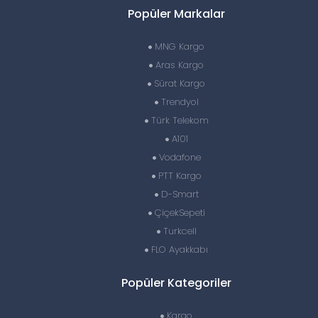
Popüler Markalar
MNG Kargo
Aras Kargo
Sürat Kargo
Trendyol
Türk Telekom
A101
Vodafone
PTT Kargo
D-Smart
ÇiçekSepeti
Turkcell
FLO Ayakkabı
Popüler Kategoriler
Kargo