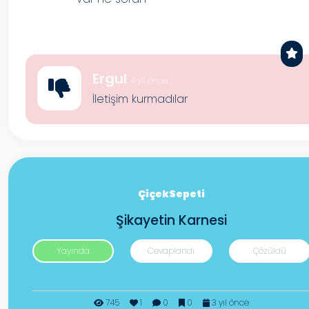
Ergul
4 yıl önce
İletişim kurmadılar
ÇiçekSepeti
Şikayetin Karnesi
Yayında
Cevaplandı
Çözüldü
745
1
0
0
3 yıl önce