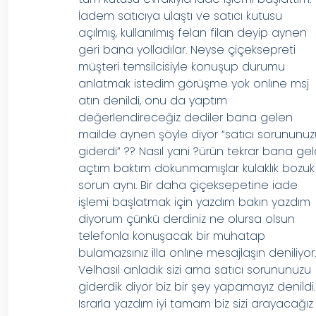
İadem satıcıya ulaştı ve satıcı kutusu
açılmış, kullanılmış felan filan deyip aynen
geri bana yolladılar. Neyse çiçeksepreti
müşteri temsilcisiyle konuşup durumu
anlatmak istedim görüşme yok onlıne msj
atın denildi, onu da yaptım
değerlendireceğiz dediler bana gelen
mailde aynen şöyle diyor “satıcı sorununu
giderdi” ?? Nasıl yani ?ürün tekrar bana gel
açtım baktım dokunmamışlar kulaklık bozuk
sorun aynı. Bir daha çiçeksepetine iade
işlemi başlatmak için yazdım bakın yazdım
diyorum çünkü derdiniz ne olursa olsun
telefonla konuşacak bir muhatap
bulamazsınız illa onlıne mesajlaşın deniliyor
Velhasıl anladık sizi ama satıcı sorununuzu
giderdik diyor biz bir şey yapamayız denildi.
Israrla yazdım iyi tamam biz sizi arayacağız