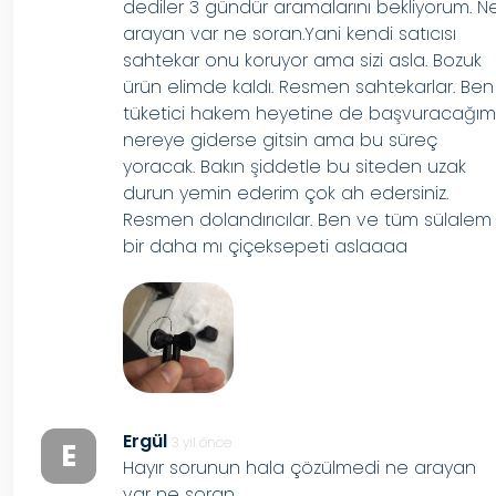
dediler 3 gündür aramalarını bekliyorum. N
arayan var ne soran.Yani kendi satıcısı
sahtekar onu koruyor ama sizi asla. Bozuk
ürün elimde kaldı. Resmen sahtekarlar. Ben
tüketici hakem heyetine de başvuracağı
nereye giderse gitsin ama bu süreç
yoracak. Bakın şiddetle bu siteden uzak
durun yemin ederim çok ah edersiniz.
Resmen dolandırıcılar. Ben ve tüm sülalem
bir daha mı çiçeksepeti aslaaaa
Ergül
3 yıl önce
E
Hayır sorunun hala çözülmedi ne arayan
var ne soran