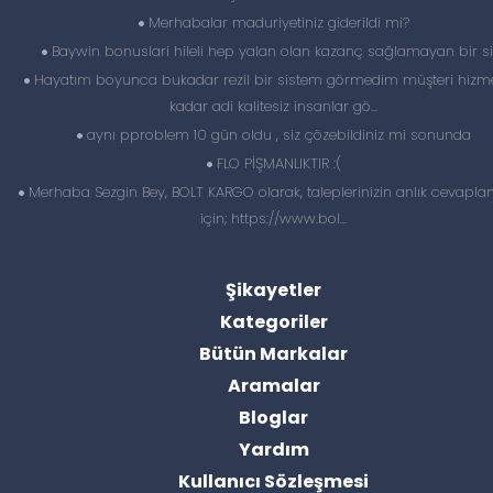
Merhabalar maduriyetiniz giderildi mi?
Baywin bonuslari hileli hep yalan olan kazanç sağlamayan bir si
Hayatım boyunca bukadar rezil bir sistem görmedim müşteri hizme
kadar adi kalitesiz insanlar gö...
aynı pproblem 10 gün oldu , siz çözebildiniz mi sonunda
FLO PİŞMANLIKTIR :(
Merhaba Sezgin Bey, BOLT KARGO olarak, taleplerinizin anlık cevapl
için; https://www.bol...
Şikayetler
Kategoriler
Bütün Markalar
Aramalar
Bloglar
Yardım
Kullanıcı Sözleşmesi