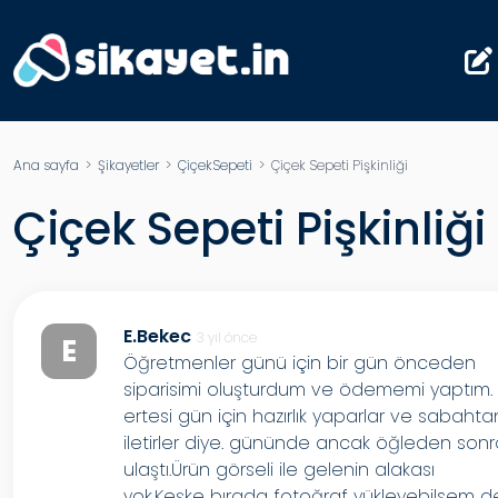
Ana sayfa
>
Şikayetler
>
ÇiçekSepeti
> Çiçek Sepeti Pişkinliği
Çiçek Sepeti Pişkinliği
E.Bekec
3 yıl önce
E
Öğretmenler günü için bir gün önceden
siparisimi oluşturdum ve ödememi yaptım. 
ertesi gün için hazırlık yaparlar ve sabahta
iletirler diye. gününde ancak öğleden son
ulaştı.Ürün görseli ile gelenin alakası
yok.Keşke bırada fotoğraf yükleyebilsem d