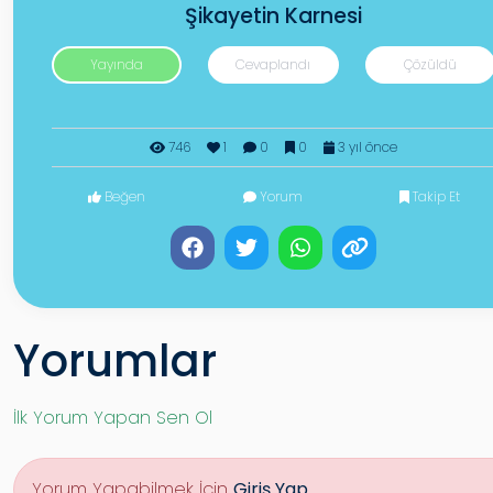
Şikayetin Karnesi
Yayında
Cevaplandı
Çözüldü
746
1
0
0
3 yıl önce
Beğen
Yorum
Takip Et
Yorumlar
İlk Yorum Yapan Sen Ol
Yorum Yapabilmek İçin
Giriş Yap