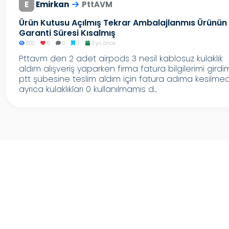
E
Emirkan
PttAVM
Ürün Kutusu Açılmış Tekrar Ambalajlanmıs Ürünün
Garanti Süresi Kısalmış
802
0
0
0
3 yıl önce
Pttavm den 2 adet airpods 3 nesil kablosuz kulaklık
aldım alışveriş yaparken firma fatura bilgilerimi girdi
ptt şubesine teslim aldım için fatura adıma kesilmed
ayrıca kulaklıkları 0 kullanılmamıs d...