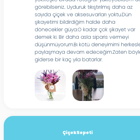
görebilseniz.. Uyduruk tıkıştırılmış daha az
sayıda çiçek ve aksesuvarları yoktu.Dün
şikayetimi bildirdiğim halde daha
dönecekler güya.O kadar çok şikayet var
demek ki. Bir daha asla siparis vermeyi
düşünmüyorum.Bı kötü deneyimimi herkesl
paylaşmaya devam edeceğim.Zaten böyl
giderse bir kaç yıla batarlar.
ÇiçekSepeti