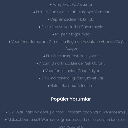
Fahiş Fiyat Ve Aldatma
Bkm 15 Gün Geçti Kitabı Kargoya Vermedi
Depremzedeler Hakkında
Bu İşletmeye Kesinlikle Güvenmeyin
Müşteri Mağduriyeti
Vodafone Numaram Olmasına Ragmen Vodafone Abonesi Değilsi
Yazıyor
Bile Bile Yanlış Taytı Yolluyorlar
Arzum Smartmax Blender Seti Garanti
Vodofon İnsanlari Gasp Edi̇yor
Vip Bina Yöneticiliği İçin Şikayet Var
Hatalı Hasarsızlık İndirimi
Popüler Yorumlar
3 yıl oldu hala bir dönüş olmadı… madam coco ‘ya güvenilmezmiş 
Malesef bursa suit Women yağmur erdaş da asla paramı iade etme
çok kaba ters