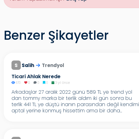
Benzer Şikayetler
S
Salih
Trendyol
Ticari Ahlak Nerede
670
0
0
0
3 yıl önce
Arkadaşlar 27 aralık 2022 günü 589 TL ye trend yol
dan tommy marka bir terlik aldım iki gün sonra bu
terlik 441 TL ye düştü inanın parasından değil kendimi
aptal yerine konmuş hissettim ama bir daha...