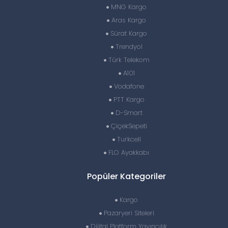
MNG Kargo
Aras Kargo
Sürat Kargo
Trendyol
Türk Telekom
A101
Vodafone
PTT Kargo
D-Smart
ÇiçekSepeti
Turkcell
FLO Ayakkabı
Popüler Kategoriler
Kargo
Pazaryeri Siteleri
Dijital Platform Yayıncılık