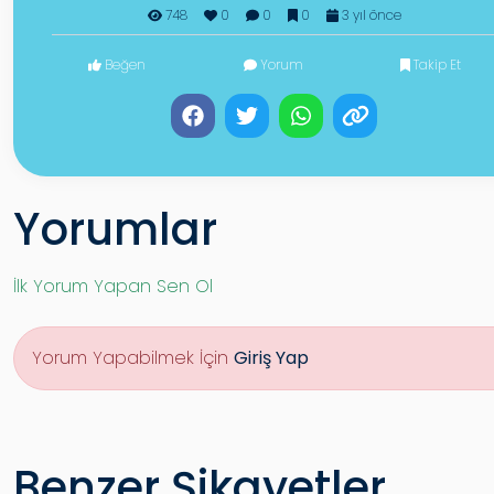
748
0
0
0
3 yıl önce
Beğen
Yorum
Takip Et
Yorumlar
İlk Yorum Yapan Sen Ol
Yorum Yapabilmek İçin
Giriş Yap
Benzer Şikayetler