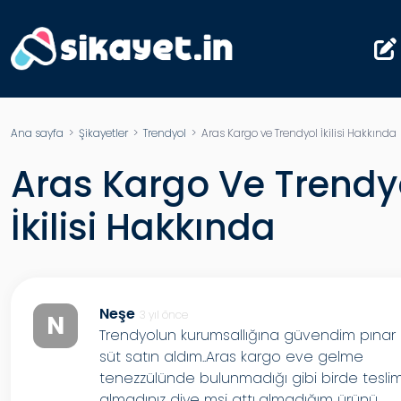
Ana sayfa
>
Şikayetler
>
Trendyol
> Aras Kargo ve Trendyol İkilisi Hakkında
Aras Kargo Ve Trendy
İkilisi Hakkında
Neşe
3 yıl önce
N
Trendyolun kurumsallığına güvendim pınar
süt satın aldım..Aras kargo eve gelme
tenezzülünde bulunmadığı gibi birde tesli
almadınız diye msj attı..almadığım ürünü