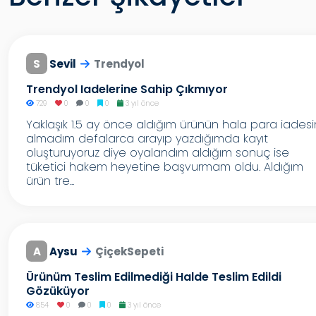
S
Sevil
Trendyol
Trendyol Iadelerine Sahip Çıkmıyor
729
0
0
0
3 yıl önce
Yaklaşık 1.5 ay önce aldığım ürünün hala para iadesi
almadım defalarca arayıp yazdığımda kayıt
oluşturuyoruz diye oyalandım aldığım sonuç ise
tüketici hakem heyetine başvurmam oldu. Aldığım
ürün tre...
A
Aysu
ÇiçekSepeti
Ürünüm Teslim Edilmediği Halde Teslim Edildi
Gözüküyor
854
0
0
0
3 yıl önce