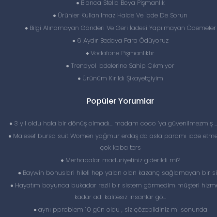
Bianca Stella Boya Pişmanlık
Ürünler Kullanılmaz Halde Ve İade De Sorun
Bilgi Alınamayan Gönderi Ve Geri İadesi Yapılmayan Ödemeler
6 Aydır Bedava Para Ödüyoruz
Vodafone Pişmanlıktır
Trendyol Iadelerine Sahip Çıkmıyor
Ürünüm Kırıldı Şikayetçiyim
Popüler Yorumlar
3 yıl oldu hala bir dönüş olmadı… madam coco ‘ya güvenilmezmiş 
Malesef bursa suit Women yağmur erdaş da asla paramı iade etme
çok kaba ters
Merhabalar maduriyetiniz giderildi mi?
Baywin bonuslari hileli hep yalan olan kazanç sağlamayan bir si
Hayatım boyunca bukadar rezil bir sistem görmedim müşteri hizme
kadar adi kalitesiz insanlar gö...
aynı pproblem 10 gün oldu , siz çözebildiniz mi sonunda