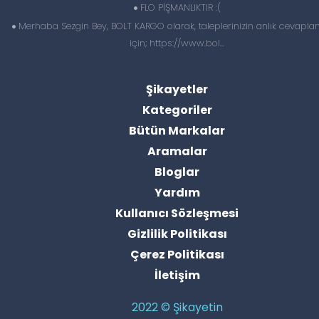
FLO PİŞMANLIKTIR :(
Merhaba Sezgin Bey, BOLT KARGO olarak, taleplerinizin anlık cevapl
için; https://www.bol...
Şikayetler
Kategoriler
Bütün Markalar
Aramalar
Bloglar
Yardım
Kullanıcı Sözleşmesi
Gizlilik Politikası
Çerez Politikası
İletişim
2022 © Şikayetin