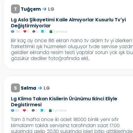
T
Tuğçem
LG
Lg Asla Şikayetimi Kaile Almıyorlar Kusurlu Tv'yi
Değiştirmiyorlar
786
0
0
0
3 yıl önce
Bir kaç ay önce 86 ekran nano tv aldım tv yi izlerken
farkettimki ışık hüzmeleri oluşuyor tvde servise yazd
geldiler ekranda resim testi yaptılar sorun yok ışık bu
gözükür dediler fotoğrafınıda ekli...
S
Selma
LG
Lg Klima Takan Kisilerin Ürünümu Ikinci Eliyle
Degistirmesi
861
0
0
0
3 yıl önce
Tam 3 hafta önce iki adet 18000 binlik yeni sıfır
klimalarım takıldı servisiniz tarafından saat 17.00
sularinda gelip 20.30 sularinda işleri bitip gittiklerinde