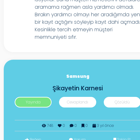
aramama rağmen asla yardımcı olmadı.
Bırakın yardımcı olmayı her aradığımda yen
bir kayıt açtığını söyleyip kayıt dahi açmadı
Kesinlikle tercih etmeyin müşteri
memnuniyeti sıfır.
Samsung
Şikayetin Karnesi
Yayında
Cevaplandı
Çözüldü
748
0
0
0
3 yıl önce
Beğen
Yorum
Takip Et