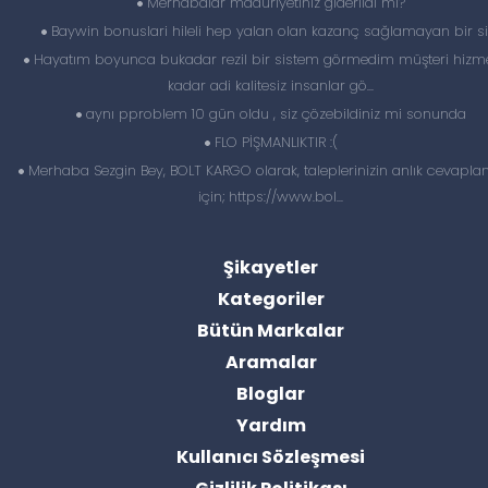
Merhabalar maduriyetiniz giderildi mi?
Baywin bonuslari hileli hep yalan olan kazanç sağlamayan bir si
Hayatım boyunca bukadar rezil bir sistem görmedim müşteri hizme
kadar adi kalitesiz insanlar gö...
aynı pproblem 10 gün oldu , siz çözebildiniz mi sonunda
FLO PİŞMANLIKTIR :(
Merhaba Sezgin Bey, BOLT KARGO olarak, taleplerinizin anlık cevapl
için; https://www.bol...
Şikayetler
Kategoriler
Bütün Markalar
Aramalar
Bloglar
Yardım
Kullanıcı Sözleşmesi