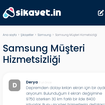
Ana sayfa
>
Şikayetler
>
Samsung
> Samsung Müşteri Hizmetsizliği
Samsung Müşteri
Hizmetsizliği
Derya
3 yıl önce
D
Depremden dolayı kırılan ekran için bir aydı
arıyorum. Bulunduğum il ekran değişimine
9750 isterken 30 km farklı bir ilde 8400
istiyorlar. Bunu müşteri hizmetlerini defalar