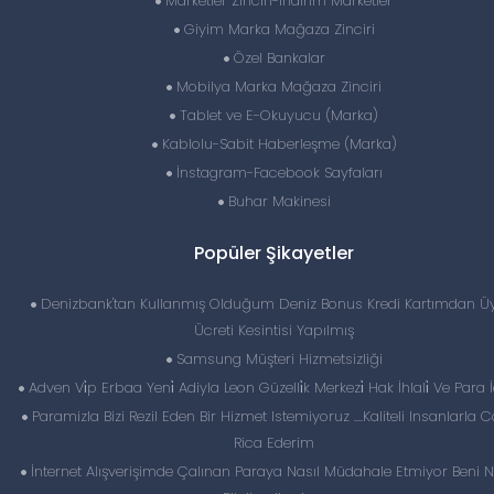
Marketler Zinciri-İndirim Marketler
Giyim Marka Mağaza Zinciri
Özel Bankalar
Mobilya Marka Mağaza Zinciri
Tablet ve E-Okuyucu (Marka)
Kablolu-Sabit Haberleşme (Marka)
İnstagram-Facebook Sayfaları
Buhar Makinesi
Popüler Şikayetler
Denizbank'tan Kullanmış Olduğum Deniz Bonus Kredi Kartımdan Üy
Ücreti Kesintisi Yapılmış
Samsung Müşteri Hizmetsizliği
Adven Vi̇p Erbaa Yeni̇ Adiyla Leon Güzelli̇k Merkezi̇ Hak İhlali̇ Ve Para İ
Paramizla Bizi Rezil Eden Bir Hizmet Istemiyoruz ....Kaliteli Insanlarla C
Rica Ederim
İnternet Alışverişimde Çalınan Paraya Nasıl Müdahale Etmiyor Beni 