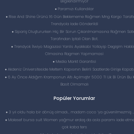
Bilgilendirmiyor
Paramızı Kullandılar
Rise And Shine Ürünü 16 Gün Beklememe Rağmen Mng Kargo Taraf
Trendyola Iade Gönderildi
Sipariş Oluştururken Hiç Bir Sorun Çıkarılmamasına Rağmen Satı
Tarafından Iptali Olan Bot.
Trendyok İlwiyo Magazasi Yanlis Ayakkabi Yollayip Degişim Hakk
Olmasina Ragmen Yapmamasi
Media Markt Garantisi
Akdeniz Üniversiteside Meltem Kapısının Belirli Saatlerde Girişe Kapat
6 Ay Önce Aldığım Kramponun Altı Açılmıştır 5000 Tl Lik Bi Ürün Bu
Basit Olmamalı
Popüler Yorumlar
3 yıl oldu hala bir dönüş olmadı… madam coco ‘ya güvenilmezmiş 
Malesef bursa suit Women yağmur erdaş da asla paramı iade etme
çok kaba ters