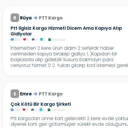
R
Rüya
PTT Kargo
Ptt Ilgisiz Kargo Hizmeti Dicem Ama Kapıya Atıp
Gidiyolar
854
0
0
0
3 yıl önce
İnternetten 2 kere ürün aldım 2 seferdir haber
verilmeden kapıya bırakılıp gidilyo 1. )Kapıdan bir
başkasıda alıp gidebilir kusura bakmayın para
veriyoruz hizmet 0 2. Yukarı çıkarıp kod istemesi gerek.
E
Emre
PTT Kargo
Çok Kötü Bir Kargo Şirketi
740
0
0
0
3 yıl önce
Ptt kargodan anne kart gelecekti 2 kere evde yoktu
diyerek kartı geri götürmüşler sürekli evde olduğum