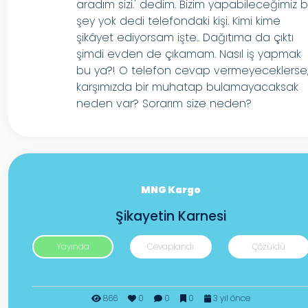
aradım sizi.' dedim. Bizim yapabileceğimiz b
şey yok dedi telefondaki kişi. Kimi kime
şikâyet ediyorsam işte.. Dağıtıma da çıktı
şimdi evden de çıkamam. Nasıl iş yapmak
bu ya?! O telefon cevap vermeyeceklerse
karşımızda bir muhatap bulamayacaksak
neden var? Sorarım size neden?
MNG Kargo
Şikayetin Karnesi
Yayında
Cevaplandı
Çözüldü
866
0
0
0
3 yıl önce