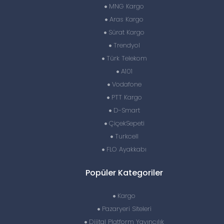
MNG Kargo
Aras Kargo
Sürat Kargo
Trendyol
Türk Telekom
A101
Vodafone
PTT Kargo
D-Smart
ÇiçekSepeti
Turkcell
FLO Ayakkabı
Popüler Kategoriler
Kargo
Pazaryeri Siteleri
Dijital Platform Yayıncılık