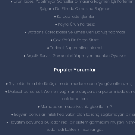
Ürün Iadesi Yapılmıyor Görseller Olmasına Rağmen Içli Köftemin
Şalgam Da Elimde Olmasına Rağmen
Karaca İade Işlemleri
Kayra Ürün Kalitesiz
Watsons Ücret Iadesi Ve Kimse Geri Dönüş Yapmadı
Çok Kötü Bir Kargo Şirketi
Turkcell Superonline Internet
Arçelik Servisi Gerekenleri Yapmıyor İnsanları Oyalıyor
Popüler Yorumlar
3 yıl oldu hala bir dönüş olmadı… madam coco ‘ya güvenilmezmiş 
Malesef bursa suit Women yağmur erdaş da asla paramı iade etme
çok kaba ters
Merhabalar maduriyetiniz giderildi mi?
Baywin bonuslari hileli hep yalan olan kazanç sağlamayan bir si
Hayatım boyunca bukadar rezil bir sistem görmedim müşteri hizme
kadar adi kalitesiz insanlar gö...