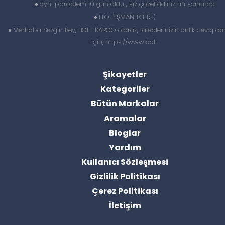
aynı pproblem 10 gün oldu , siz çözebildiniz mi sonunda
FLO PİŞMANLIKTIR :(
Merhaba Sezgin Bey, BOLT KARGO olarak, taleplerinizin anlık cevapl
için; https://www.bol...
Şikayetler
Kategoriler
Bütün Markalar
Aramalar
Bloglar
Yardım
Kullanıcı Sözleşmesi
Gizlilik Politikası
Çerez Politikası
İletişim