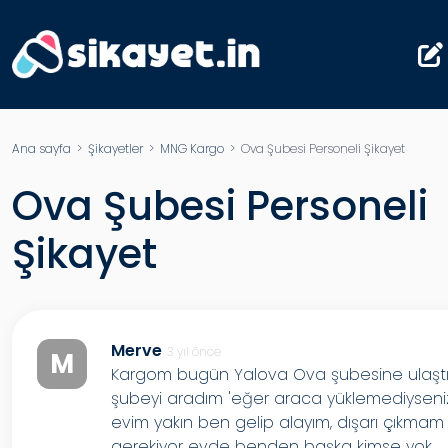
Ana sayfa
>
Şikayetler
>
MNG Kargo
> Ova Şubesi Personeli Şikayet
Ova Şubesi Personeli
Şikayet
Merve
3 yıl önce
M
Kargom bugün Yalova Ova şubesine ulaştı
şubeyi aradım 'eğer araca yüklemediyseni
evim yakın ben gelip alayım, dışarı çıkmam
gerekiyor evde benden başka kimse yok