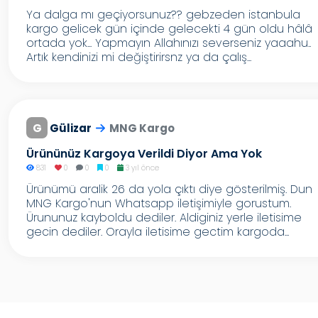
Ya dalga mı geçiyorsunuz?? gebzeden istanbula
kargo gelicek gün içinde gelecekti 4 gün oldu hâlâ
ortada yok... Yapmayın Allahınızı severseniz yaaahu..
Artık kendinizi mi değiştirirsnz ya da çalış...
G
Gülizar
MNG Kargo
Ürününüz Kargoya Verildi Diyor Ama Yok
831
0
0
0
3 yıl önce
Ürünümü aralik 26 da yola çıktı diye gösterilmiş. Dun
MNG Kargo'nun Whatsapp iletişimiyle gorustum.
Ürununuz kayboldu dediler. Aldiginiz yerle iletisime
gecin dediler. Orayla iletisime gectim kargoda...