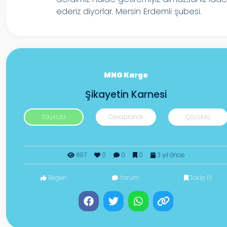
ederiz diyorlar. Mersin Erdemli şubesi.
MNG Kargo
Şikayetin Karnesi
Yayında
Cevaplandı
Çözüldü
697
0
0
0
3 yıl önce
Beğen
Yorum
Takip Et