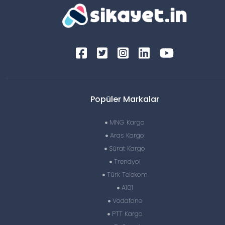
Popüler Markalar
MNG Kargo
Aras Kargo
Sürat Kargo
Trendyol
Türk Telekom
A101
Vodafone
PTT Kargo