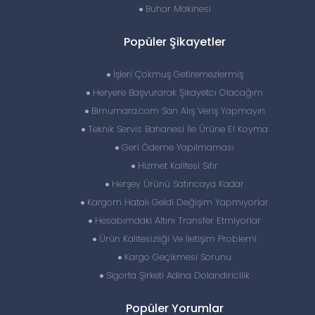
Buhar Makinesi
Popüler Şikayetler
İşleri Çokmuş Getiremezlermiş
Heryere Başvurarak Şikayetcı Olacağım
Birnumara.com San Alış Veriş Yapmayın
Teknik Servis Bahanesi İle Ürüne El Koyma
Geri Ödeme Yapılmaması
Hizmet Kalitesi Sıfır
Herşey Ürünü Satıncaya Kadar
Kargom Hatalı Geldi Değişim Yapmıyorlar
Hesabımdaki Altını Transfer Etmiyorlar
Ürün Kalitesizliği Ve Iletişim Problemi
Kargo Geçikmesi Sorunu
Sigorta Şirketi Adina Dolandiricilik
Popüler Yorumlar