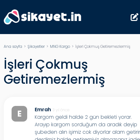
Ana sayfa
>
Şikayetler
>
MNG Kargo
> İşleri Çokmuş Getiremezlermiş
İşleri Çokmuş
Getiremezlermiş
Emrah
3 yıl önce
E
Kargom geldi halde 2 gün bekleti yorar.
Arayıp kargom sorduğum da aradık deyip
şubeden alın işimiz cok diyorlar alam getiri
derdimiz halde getiremiyiz almazsanız iad