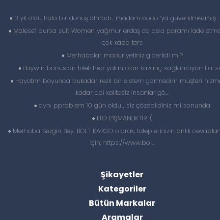
3 yıl oldu hala bir dönüş olmadı… madam coco ‘ya güvenilmezmiş 
Malesef bursa suit Women yağmur erdaş da asla paramı iade etme
çok kaba ters
Merhabalar maduriyetiniz giderildi mi?
Baywin bonuslari hileli hep yalan olan kazanç sağlamayan bir si
Hayatım boyunca bukadar rezil bir sistem görmedim müşteri hizme
kadar adi kalitesiz insanlar gö...
aynı pproblem 10 gün oldu , siz çözebildiniz mi sonunda
FLO PİŞMANLIKTIR :(
Merhaba Sezgin Bey, BOLT KARGO olarak, taleplerinizin anlık cevapl
için; https://www.bol...
Şikayetler
Kategoriler
Bütün Markalar
Aramalar