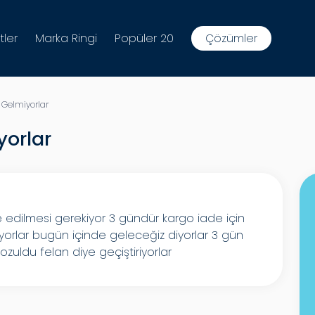
tler
Marka Ringi
Popüler 20
Çözümler
Gelmiyorlar
orlar
 edilmesi gerekiyor 3 gündür kargo iade için
orlar bugün içinde geleceğiz diyorlar 3 gün
zuldu felan diye geçiştiriyorlar