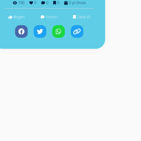
708
0
0
0
3 yıl önce
Beğen
Yorum
Takip Et