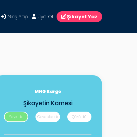
Giriş Yap
Üye Ol
Şikayet Yaz
MNG Kargo
Şikayetin Karnesi
Yayında
Cevaplandı
Çözüldü