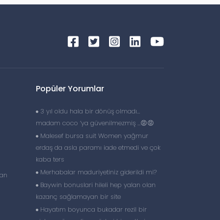
Popüler Yorumlar
3 yıl oldu hala bir dönüş olmadı…
madam coco ‘ya güvenilmezmiş …😡😡
Malesef bursa suit Women yağmur
erdaş da asla paramı iade etmedi ve çok
kaba ters
Merhabalar maduriyetiniz giderildi mi?
lan
Baywin bonuslari hileli hep yalan olan
kazanç sağlamayan bir site
Hayatım boyunca bukadar rezil bir