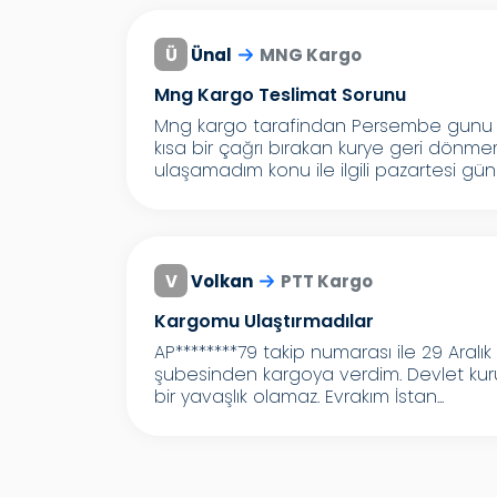
Ü
Ünal
MNG Kargo
Mng Kargo Teslimat Sorunu
Mng kargo tarafindan Persembe gunu 
kısa bir çağrı bırakan kurye geri dön
ulaşamadım konu ile ilgili pazartesi günü
V
Volkan
PTT Kargo
Kargomu Ulaştırmadılar
AP********79 takip numarası ile 29 Aralık
şubesinden kargoya verdim. Devlet ku
bir yavaşlık olamaz. Evrakım İstan...