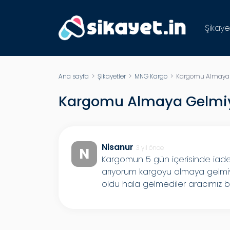
Şikaye
Ana sayfa
>
Şikayetler
>
MNG Kargo
> Kargomu Almaya 
Kargomu Almaya Gelmiy
Nisanur
3 yıl önce
N
Kargomun 5 gün içerisinde iade
arıyorum kargoyu almaya gelmiy
oldu hala gelmediler aracımız bo