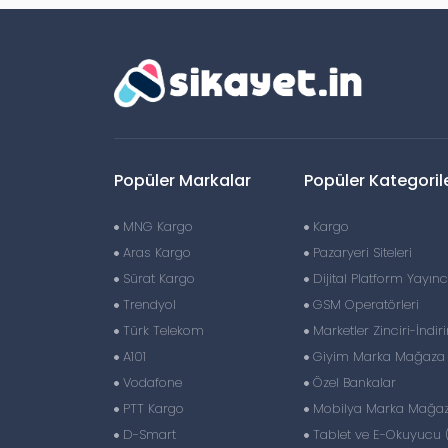
Popüler Markalar
Popüler Kategoril
MNG Kargo
Kargo
Aras Kargo
Pazaryeri Siteleri
Sürat Kargo
Dijital Platform Yayıncı
Trendyol
GSM Operatörleri
Türk Telekom
Marketler Zinciri-İndir
A101
Giyim Marka Mağaza Z
Vodafone
Özel Bankalar
PTT Kargo
Mobilya Marka Mağaza
D-Smart
Tablet ve E-Okuyucu 