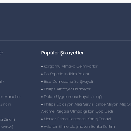
er
Popüler Şikayetler
Kargomu Almaya Gelmiyorlar
Flo Sepette İndirim Yalanı
lık
Bisu Damacana Su Şikayeti
Philips Airfrayer Pişirmiyor
im Marketler
Dolap Uygulaması Hayal Kırıklığı
inciri
Philips Epiasyon Aleti Servis Içinde Milyon Atış O
Aletime Parçası Olmadığı Için Çöp Dedi
Merkez Prime Hastanesi Yanlış Tedavi
 Zinciri
Aylardır Elime Ulaşmayan Banka Kartım
(Marka)