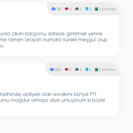
781
0
0
0
3 yıl önce
yola cikan Kargomu adrese getirmek yerine
meme ramen arayan numara sürekli meşgul olup
...
685
0
0
0
3 yıl önce
 tarihinde, aciliyeti olan evrakımı Konya PTT
rumu mağdur olmayız diye umuyorum ki böyle