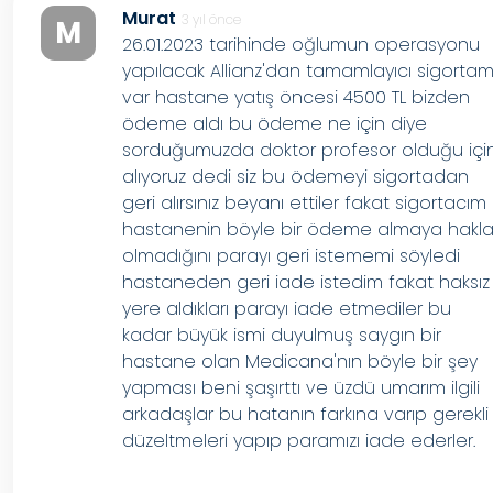
Murat
3 yıl önce
M
26.01.2023 tarihinde oğlumun operasyonu
yapılacak Allianz'dan tamamlayıcı sigortam
var hastane yatış öncesi 4500 TL bizden
ödeme aldı bu ödeme ne için diye
sorduğumuzda doktor profesor olduğu içi
alıyoruz dedi siz bu ödemeyi sigortadan
geri alırsınız beyanı ettiler fakat sigortacım
hastanenin böyle bir ödeme almaya hakla
olmadığını parayı geri istememi söyledi
hastaneden geri iade istedim fakat haksız
yere aldıkları parayı iade etmediler bu
kadar büyük ismi duyulmuş saygın bir
hastane olan Medicana'nın böyle bir şey
yapması beni şaşırttı ve üzdü umarım ilgili
arkadaşlar bu hatanın farkına varıp gerekli
düzeltmeleri yapıp paramızı iade ederler.