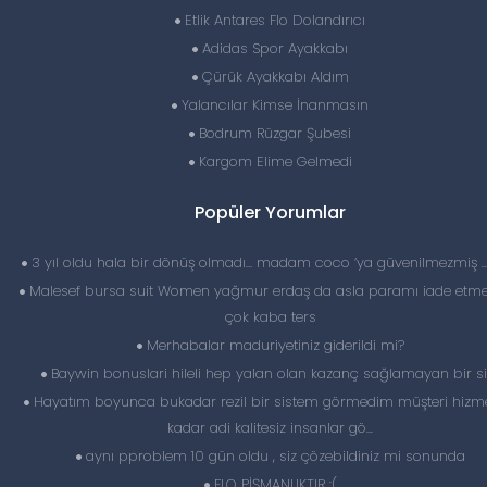
Etlik Antares Flo Dolandırıcı
Adidas Spor Ayakkabı
Çürük Ayakkabı Aldım
Yalancılar Kimse İnanmasın
Bodrum Rüzgar Şubesi
Kargom Elime Gelmedi
Popüler Yorumlar
3 yıl oldu hala bir dönüş olmadı… madam coco ‘ya güvenilmezmiş 
Malesef bursa suit Women yağmur erdaş da asla paramı iade etme
çok kaba ters
Merhabalar maduriyetiniz giderildi mi?
Baywin bonuslari hileli hep yalan olan kazanç sağlamayan bir si
Hayatım boyunca bukadar rezil bir sistem görmedim müşteri hizme
kadar adi kalitesiz insanlar gö...
aynı pproblem 10 gün oldu , siz çözebildiniz mi sonunda
FLO PİŞMANLIKTIR :(