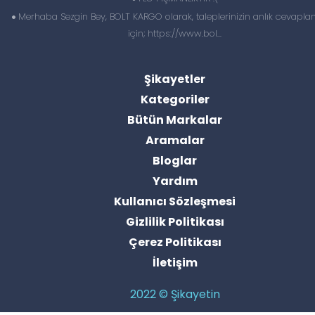
Merhaba Sezgin Bey, BOLT KARGO olarak, taleplerinizin anlık cevapl
için; https://www.bol...
Şikayetler
Kategoriler
Bütün Markalar
Aramalar
Bloglar
Yardım
Kullanıcı Sözleşmesi
Gizlilik Politikası
Çerez Politikası
İletişim
2022 © Şikayetin