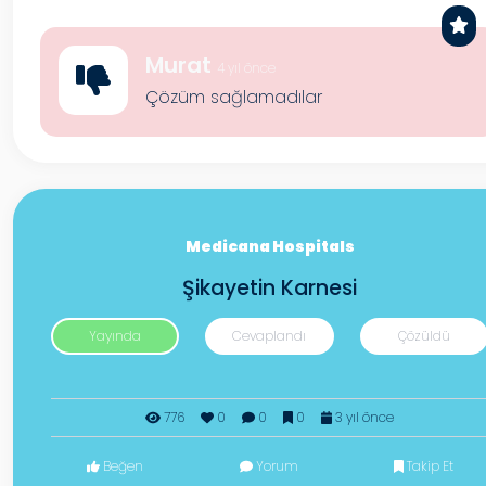
Murat
4 yıl önce
Çözüm sağlamadılar
Medicana Hospitals
Şikayetin Karnesi
Yayında
Cevaplandı
Çözüldü
776
0
0
0
3 yıl önce
Beğen
Yorum
Takip Et