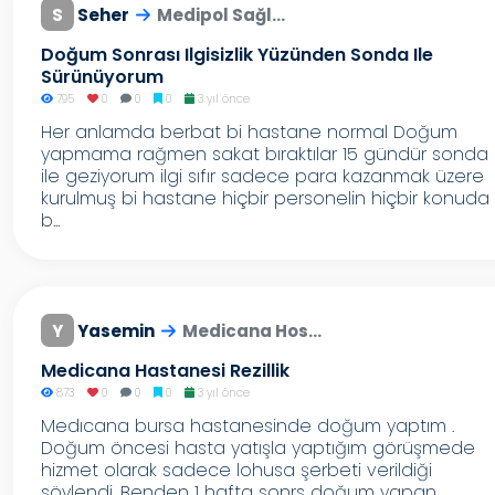
S
Seher
Medipol Sağl...
Doğum Sonrası Ilgisizlik Yüzünden Sonda Ile
Sürünüyorum
795
0
0
0
3 yıl önce
Her anlamda berbat bi hastane normal Doğum
yapmama rağmen sakat bıraktılar 15 gündür sonda
ile geziyorum ilgi sıfır sadece para kazanmak üzere
kurulmuş bi hastane hiçbir personelin hiçbir konuda
b...
Y
Yasemin
Medicana Hos...
Medicana Hastanesi Rezillik
873
0
0
0
3 yıl önce
Medıcana bursa hastanesinde doğum yaptım .
Doğum öncesi hasta yatışla yaptığım görüşmede
hizmet olarak sadece lohusa şerbeti verildiği
söylendi. Benden 1 hafta sonrs doğum yapan