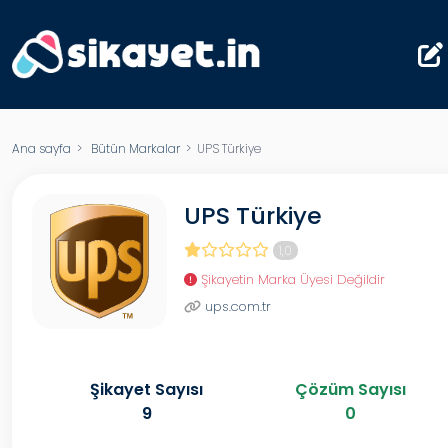
Ana sayfa
>
Bütün Markalar
> UPS Türkiye
UPS Türkiye
1,0
Şikayetin Marka Üyesi Değildir
ups.com.tr
Şikayet Sayısı
Çözüm Sayısı
9
0