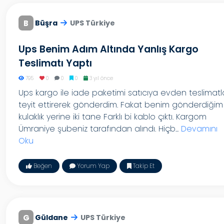
B
Büşra
UPS Türkiye
Ups Benim Adım Altında Yanlış Kargo
Teslimatı Yaptı
795
0
0
0
3 yıl önce
Ups kargo ile iade paketimi satıcıya evden teslimatl
teyit ettirerek gönderdim. Fakat benim gönderdiğim
kulaklık yerine iki tane Farklı bi kablo çıktı. Kargom
Ümraniye şubeniz tarafından alındı. Hiçb...
Devamını
Oku
Beğen
Yorum Yap
Takip Et
G
Güldane
UPS Türkiye