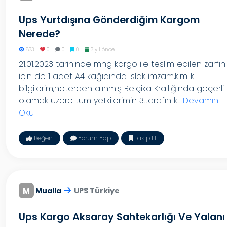
Ups Yurtdışına Gönderdiğim Kargom
Nerede?
833
0
0
0
3 yıl önce
21.01.2023 tarihinde mng kargo ile teslim edilen zarfın
için de 1 adet A4 kağıdında ıslak imzam,kimlik
bilgilerim,noterden alınmış Belçika Krallığında geçerli
olamak üzere tüm yetkilerimin 3.tarafın k...
Devamını
Oku
Beğen
Yorum Yap
Takip Et
M
Mualla
UPS Türkiye
Ups Kargo Aksaray Sahtekarlığı Ve Yalanı