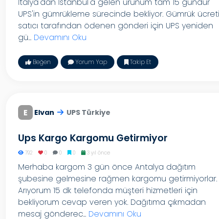
İtalya'dan İstanbul'a gelen ürünüm tam 15 gündür
UPS'in gümrükleme sürecinde bekliyor. Gümrük ücret
satıcı tarafından ödenen gönderi için UPS yeniden
gü...
Devamını Oku
Beğen
Yorum Yap
Takip Et
E
Elvan
UPS Türkiye
Ups Kargo Kargomu Getirmiyor
792
0
0
0
3 yıl önce
Merhaba kargom 3 gün önce Antalya dağıtım
şubesine gelmesine rağmen kargomu getirmiyorlar.
Arıyorum 15 dk telefonda müşteri hizmetleri için
bekliyorum cevap veren yok. Dağıtıma çıkmadan
mesaj gönderec...
Devamını Oku