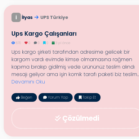
İ
İlyas
UPS Türkiye
Ups Kargo Çalışanları
870
0
0
0
3 yıl önce
Ups kargo şirketi tarafından adresime gelicek bir
kargom vardı evimde kimse olmamasına rağmen
kapıma bırakıp gidilmiş vede ürününüz teslim alındı
mesajı geliyor ama işin komik tarafı paketi biz teslim...
Devamını Oku
Beğen
Yorum Yap
Takip Et
Çözülmedi