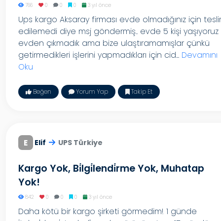
766
0
0
0
3 yıl önce
Ups kargo Aksaray firması evde olmadığınız için tesl
edilemedi diye msj göndermiş.. evde 5 kişi yaşıyoruz
evden çıkmadık ama bize ulaştıramamışlar çünkü
getirmedikleri işlerini yapmadıkları için cid...
Devamını
Oku
Beğen
Yorum Yap
Takip Et
E
Elif
UPS Türkiye
Kargo Yok, Bi̇lgi̇lendi̇rme Yok, Muhatap
Yok!
842
0
0
0
3 yıl önce
Daha kötü bir kargo şirketi görmedim! 1 günde