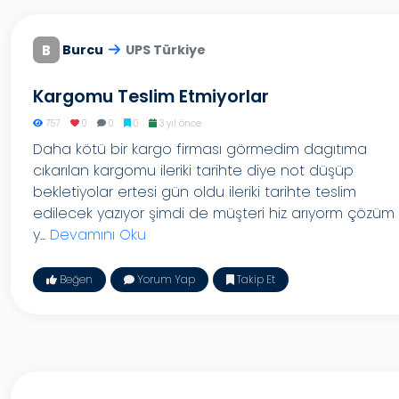
B
Burcu
UPS Türkiye
Kargomu Teslim Etmiyorlar
757
0
0
0
3 yıl önce
Daha kötü bir kargo firması görmedim dagıtıma
cıkarılan kargomu ileriki tarihte diye not düşüp
bekletiyolar ertesi gün oldu ileriki tarihte teslim
edilecek yazıyor şimdi de müşteri hiz arıyorm çözüm
y...
Devamını Oku
Beğen
Yorum Yap
Takip Et