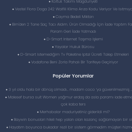
Koltuk Takımı Magduriyeti
Vestel Flora Doga 242 Waifili Klima Arıza Kodu Veriyor Ve Isıtmıy
Cayma Bedeli Miktarı
Bim'den 2 Tane Saç Tacı Aldım. Ürün Olmadığı İçin İade Yaptım Fa
Param Geri İade Yatmadı
D-Smart Internet Taşıma Işlemi
Yayalar Hukuk Bürosu
D-Smart Istemediğim Tv Paketine Iptal Ücreti Talep Etmeleri
Vodafone Beni Zorla Pahalı Bir Tarifeye Geçiriyor
Popüler Yorumlar
3 yıl oldu hala bir dönüş olmadı… madam coco ‘ya güvenilmezmiş 
Malesef bursa suit Women yağmur erdaş da asla paramı iade etme
çok kaba ters
Merhabalar maduriyetiniz giderildi mi?
Baywin bonuslari hileli hep yalan olan kazanç sağlamayan bir si
Hayatım boyunca bukadar rezil bir sistem görmedim müşteri hizme