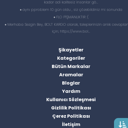
kadar adi kalitesiz insanlar gö...
aynı pproblem 10 gün oldu , siz çözebildiniz mi sonunda
FLO PİŞMANLIKTIR :(
Merhaba Sezgin Bey, BOLT KARGO olarak, taleplerinizin anlık cevapl
için; https://www.bol...
Şikayetler
Kategoriler
Bütün Markalar
Aramalar
Bloglar
Yardım
Kullanıcı Sözleşmesi
Gizlilik Politikası
Çerez Politikası
İletişim