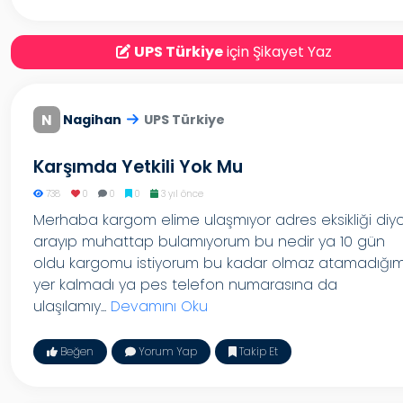
UPS Türkiye
için Şikayet Yaz
N
Nagihan
UPS Türkiye
Karşımda Yetkili Yok Mu
738
0
0
0
3 yıl önce
Merhaba kargom elime ulaşmıyor adres eksikliği diyo
arayıp muhattap bulamıyorum bu nedir ya 10 gün
oldu kargomu istiyorum bu kadar olmaz atamadığı
yer kalmadı ya pes telefon numarasına da
ulaşılamıy...
Devamını Oku
Beğen
Yorum Yap
Takip Et