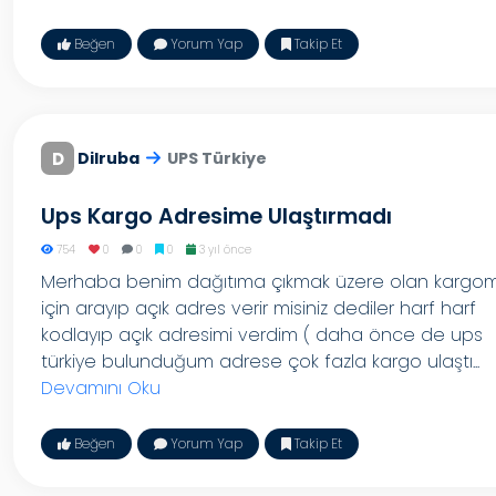
Beğen
Yorum Yap
Takip Et
D
Dilruba
UPS Türkiye
Ups Kargo Adresime Ulaştırmadı
754
0
0
0
3 yıl önce
Merhaba benim dağıtıma çıkmak üzere olan kargo
için arayıp açık adres verir misiniz dediler harf harf
kodlayıp açık adresimi verdim ( daha önce de ups
türkiye bulunduğum adrese çok fazla kargo ulaştı...
Devamını Oku
Beğen
Yorum Yap
Takip Et