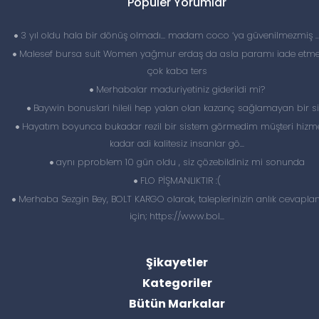
Popüler Yorumlar
3 yıl oldu hala bir dönüş olmadı… madam coco ‘ya güvenilmezmiş 
Malesef bursa suit Women yağmur erdaş da asla paramı iade etme
çok kaba ters
Merhabalar maduriyetiniz giderildi mi?
Baywin bonuslari hileli hep yalan olan kazanç sağlamayan bir si
Hayatım boyunca bukadar rezil bir sistem görmedim müşteri hizme
kadar adi kalitesiz insanlar gö...
aynı pproblem 10 gün oldu , siz çözebildiniz mi sonunda
FLO PİŞMANLIKTIR :(
Merhaba Sezgin Bey, BOLT KARGO olarak, taleplerinizin anlık cevapl
için; https://www.bol...
Şikayetler
Kategoriler
Bütün Markalar