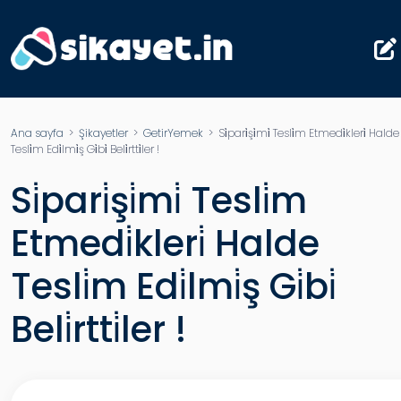
Ana sayfa
>
Şikayetler
>
GetirYemek
> Si̇pari̇şi̇mi̇ Tesli̇m Etmedi̇kleri̇ Halde
Tesli̇m Edi̇lmi̇ş Gi̇bi̇ Beli̇rtti̇ler !
Si̇pari̇şi̇mi̇ Tesli̇m
Etmedi̇kleri̇ Halde
Tesli̇m Edi̇lmi̇ş Gi̇bi̇
Beli̇rtti̇ler !