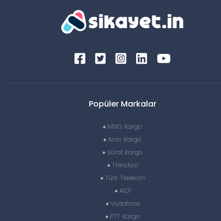
Popüler Markalar
MNG Kargo
Aras Kargo
Sürat Kargo
Trendyol
Türk Telekom
A101
Vodafone
PTT Kargo