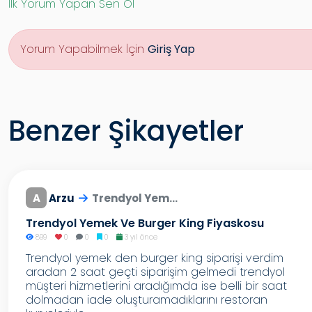
İlk Yorum Yapan Sen Ol
Yorum Yapabilmek İçin
Giriş Yap
Benzer Şikayetler
A
Arzu
Trendyol Yem...
Trendyol Yemek Ve Burger King Fiyaskosu
899
0
0
0
3 yıl önce
Trendyol yemek den burger king siparişi verdim
aradan 2 saat geçti siparişim gelmedi trendyol
müşteri hizmetlerini aradığımda ise belli bir saat
dolmadan iade oluşturamadıklarını restoran