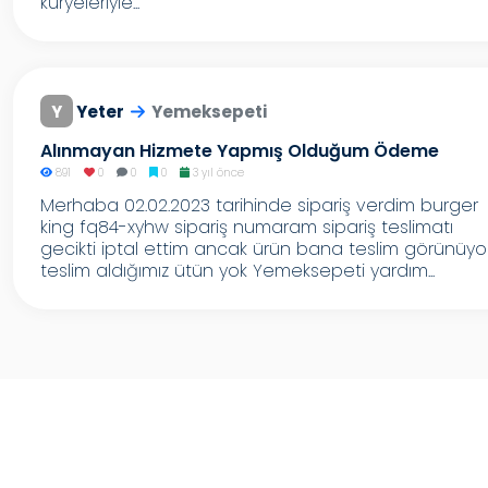
kuryeleriyle...
Y
Yeter
Yemeksepeti
Alınmayan Hizmete Yapmış Olduğum Ödeme
891
0
0
0
3 yıl önce
Merhaba 02.02.2023 tarihinde sipariş verdim burger
king fq84-xyhw sipariş numaram sipariş teslimatı
gecikti iptal ettim ancak ürün bana teslim görünüyo
teslim aldığımız ütün yok Yemeksepeti yardım...