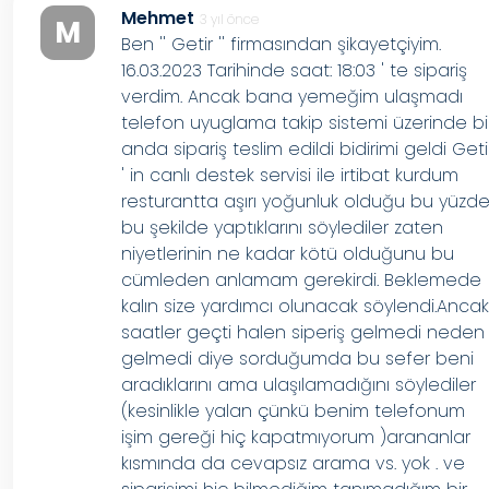
Mehmet
3 yıl önce
M
Ben '' Getir '' firmasından şikayetçiyim.
16.03.2023 Tarihinde saat: 18:03 ' te sipariş
verdim. Ancak bana yemeğim ulaşmadı
telefon uyuglama takip sistemi üzerinde bi
anda sipariş teslim edildi bidirimi geldi Geti
' in canlı destek servisi ile irtibat kurdum
resturantta aşırı yoğunluk olduğu bu yüzd
bu şekilde yaptıklarını söylediler zaten
niyetlerinin ne kadar kötü olduğunu bu
cümleden anlamam gerekirdi. Beklemede
kalın size yardımcı olunacak söylendi.Anca
saatler geçti halen siperiş gelmedi neden
gelmedi diye sorduğumda bu sefer beni
aradıklarını ama ulaşılamadığını söylediler
(kesinlikle yalan çünkü benim telefonum
işim gereği hiç kapatmıyorum )arananlar
kısmında da cevapsız arama vs. yok . ve