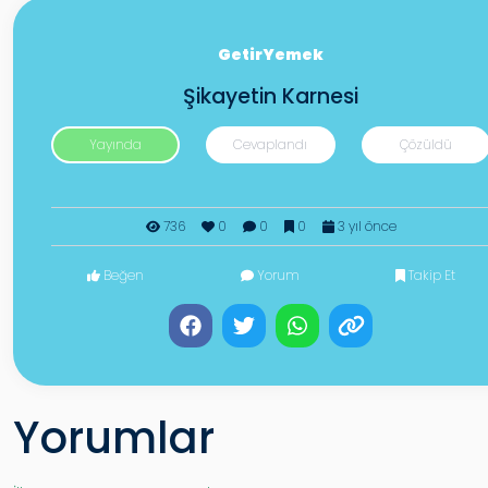
GetirYemek
Şikayetin Karnesi
Yayında
Cevaplandı
Çözüldü
736
0
0
0
3 yıl önce
Beğen
Yorum
Takip Et
Yorumlar