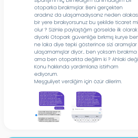
siparişimi hiç bilmediğim tanımadığım bir
otoparka bırakmışlar. Beni gerçekten
aradınız da ulaşamadıysanız neden alakas
bir yere bırakıyorsunuz bu şekilde ticaret m
olur ? Sizinle paylaştığım görselde ilk olarak
diyorki Otopark güvenliğe bırkmış kurye be
ne laka diye tepki gösterince sizi aramışlar
ulaşamamışlar diyor... ben yoksam bırakma
ama ben otoparkta değilim ki ? Ahlaki değil
Konu hakkında yardımlarıızı istirham
ediyorum.
Meşguliyet verdiğim için özür dilerim.