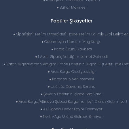
Buhar Makinesi
Popüler Şikayetler
Si̇pari̇şi̇mi̇ Tesli̇m Etmedi̇kleri̇ Halde Tesli̇m Edi̇lmi̇ş Gi̇bi̇ Beli̇rtti̇ler 
Ödenmeyen Ücretim Mng Kargo
Kargo Ürünü Kaybetti
1 Aydır Sipariş Verdiğim Kombi Gelmedi
Vatan Bilgisayardan Aldığım Office Paketinin Bilgim Dışı Aktif Hale Get
Aras Kargo Ciddiyetsizligi
Kargomun Verilmemesi
Usülsüz Davranış Sorunu
Şekerin Paketinin Içinde Saç Vardı
Aras Kargo/Altınova Şubesi Kargomu Keyfi Olarak Getirmiyor!
Ak Sigorta Değer Kaybı Ödemiyor
North-Age Ürünü Gelmek Bilmiyor