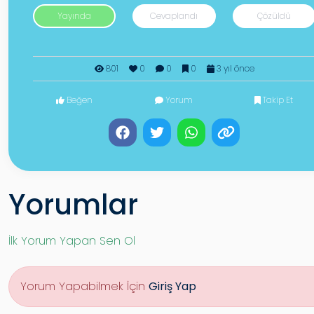
Yayında
Cevaplandı
Çözüldü
801
0
0
0
3 yıl önce
Beğen
Yorum
Takip Et
Yorumlar
İlk Yorum Yapan Sen Ol
Yorum Yapabilmek İçin
Giriş Yap