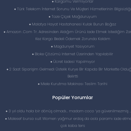
Kargomu Vermiyorlar
Türk Telekom İnternet Sorunu Ve Müşteri Hizmetlerinin Bilgisizliğ
Taze Çiçek Mağduruyum
Malatya Hayat Hastahanesi Kulak Burun Boğaz
Amazon .Com Tr. Adresinden Aldığım Ürünü Iade Etmek Istediğim Z
Kez Kargo Bedeli Ödemek Zorunda Kaldım
Magdurıyet Yasıyorum
Bloke Çözümü Internet Üzerinden Yapılabilir
Ücret Iadesi Yapılmıyor
2 Saat Siparişim Gelmedi Üstelik Kurye Bir Kapıda Bir Markette Old
Belirtti
Miele Kurutma Makinası Teslim Tarihi
Popüler Yorumlar
3 yıl oldu hala bir dönüş olmadı… madam coco ‘ya güvenilmezmiş 
Malesef bursa suit Women yağmur erdaş da asla paramı iade etme
çok kaba ters