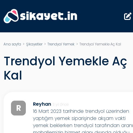
Ana sayfa
>
Şikayetler
>
Trendyol Yemek
> Trendyol Yemekle Aç Kal
Trendyol Yemekle Aç
Kal
Reyhan
3 yıl önce
R
16 Mart 2023 tarihinde trendyol üzerinden
yaptığım yemek siparişinde akşam vakti
yemek beklerken trendyol tarafından aran
mahallemizin hizmet alanı dışında olduğu