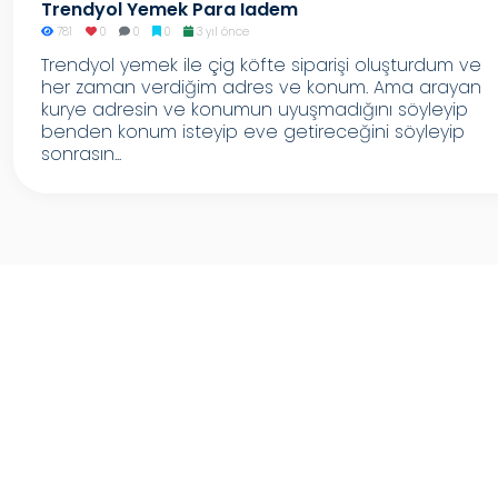
Trendyol Yemek Para Iadem
781
0
0
0
3 yıl önce
Trendyol yemek ile çig köfte siparişi oluşturdum ve
her zaman verdiğim adres ve konum. Ama arayan
kurye adresin ve konumun uyuşmadığını söyleyip
benden konum isteyip eve getireceğini söyleyip
sonrasın...