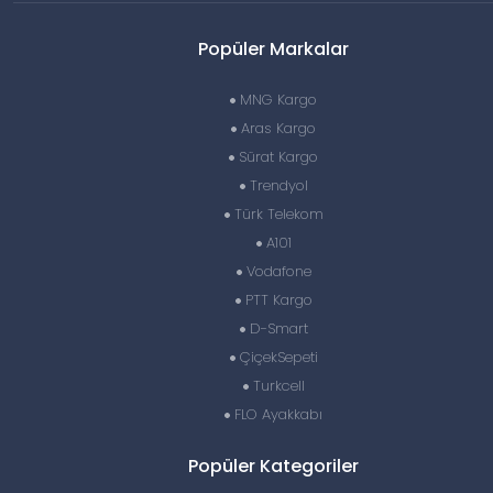
Popüler Markalar
MNG Kargo
Aras Kargo
Sürat Kargo
Trendyol
Türk Telekom
A101
Vodafone
PTT Kargo
D-Smart
ÇiçekSepeti
Turkcell
FLO Ayakkabı
Popüler Kategoriler