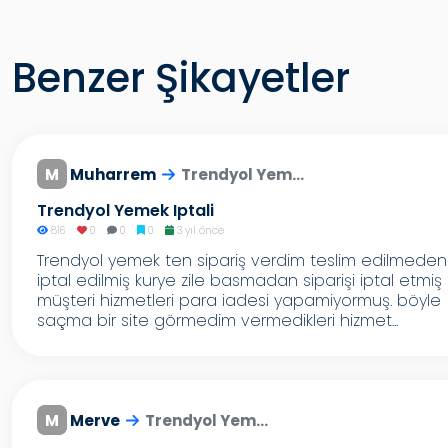
Benzer Şikayetler
M
Muharrem
Trendyol Yem...
Trendyol Yemek Iptali
816
0
0
0
3 yıl önce
Trendyol yemek ten sipariş verdim teslim edilmeden
iptal edilmiş kurye zile basmadan siparişi iptal etmiş
müşteri hizmetleri para iadesi yapamiyormuş. böyle
saçma bir site görmedim vermedikleri hizmet...
M
Merve
Trendyol Yem...