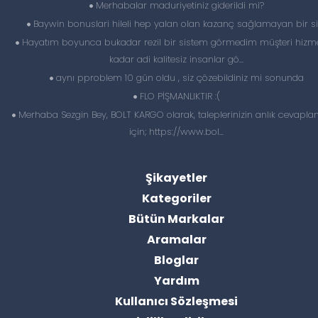
Merhabalar maduriyetiniz giderildi mi?
Baywin bonuslari hileli hep yalan olan kazanç sağlamayan bir si
Hayatım boyunca bukadar rezil bir sistem görmedim müşteri hizme
kadar adi kalitesiz insanlar gö...
aynı pproblem 10 gün oldu , siz çözebildiniz mi sonunda
FLO PİŞMANLIKTIR :(
Merhaba Sezgin Bey, BOLT KARGO olarak, taleplerinizin anlık cevapl
için; https://www.bol...
Şikayetler
Kategoriler
Bütün Markalar
Aramalar
Bloglar
Yardım
Kullanıcı Sözleşmesi