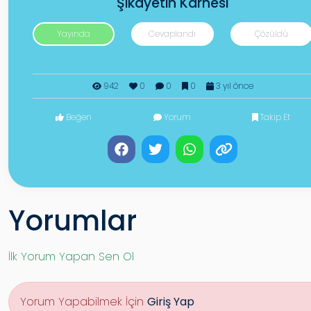
Şikayetin Karnesi
Yayında
Cevaplandı
Çözüldü
942
0
0
0
3 yıl önce
Beğen
Yorum
Takip Et
Yorumlar
İlk Yorum Yapan Sen Ol
Yorum Yapabilmek İçin
Giriş Yap