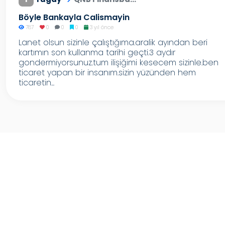
Böyle Bankayla Calismayin
787
0
0
0
3 yıl önce
Lanet olsun sizinle çalıştığıma.aralik ayından beri
kartımın son kullanma tarihi geçti.3 aydır
gondermiyorsunuz.tum ilişiğimi kesecem sizinle.ben
ticaret yapan bir insanım.sizin yüzünden hem
ticaretin...