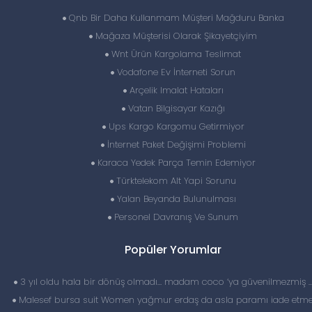
Qnb Bir Daha Kullanmam Müşteri Mağduru Banka
Mağaza Müşterisi Olarak Şikayetçiyim
Wnt Ürün Kargolama Teslimat
Vodafone Ev İnterneti Sorun
Arçelik Imalat Hataları
Vatan Bilgisayar Kazığı
Ups Kargo Kargomu Getirmiyor
İnternet Paket Değişimi Problemi
Karaca Yedek Parça Temin Edemiyor
Türktelekom Alt Yapi Sorunu
Yalan Beyanda Bulunulması
Personel Davranış Ve Sunum
Popüler Yorumlar
3 yıl oldu hala bir dönüş olmadı… madam coco ‘ya güvenilmezmiş 
Malesef bursa suit Women yağmur erdaş da asla paramı iade etme