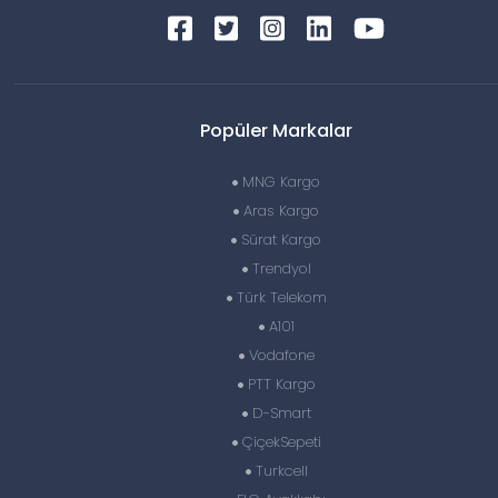
Popüler Markalar
MNG Kargo
Aras Kargo
Sürat Kargo
Trendyol
Türk Telekom
A101
Vodafone
PTT Kargo
D-Smart
ÇiçekSepeti
Turkcell