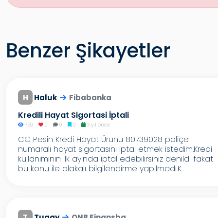
Benzer Şikayetler
H
Haluk
Fibabanka
Kredili Hayat Sigortasi İptali
759
0
0
0
3 yıl önce
CC Pesin Kredi Hayat Ürünü 80739028 poliçe
numaralı hayat sigortasını iptal etmek istedim.Kredi
kullanımının ilk ayında iptal edebilirsiniz denildi fakat
bu konu ile alakalı bilgilendirme yapılmadı.K...
T
Tugay
QNB Finansba...