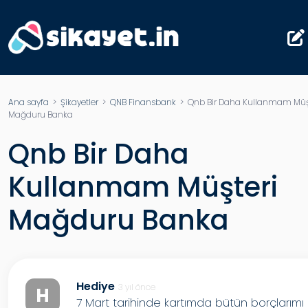
Ana sayfa
>
Şikayetler
>
QNB Finansbank
> Qnb Bir Daha Kullanmam Müş
Mağduru Banka
Qnb Bir Daha
Kullanmam Müşteri
Mağduru Banka
Hediye
3 yıl önce
H
7 Mart tarihinde kartımda bütün borçlarımı