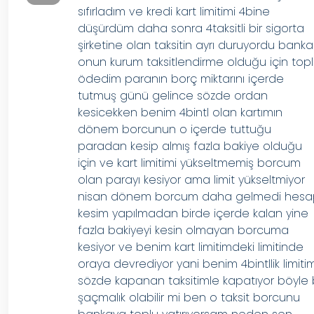
sıfırladım ve kredi kart limitimi 4bine
düşürdüm daha sonra 4taksitli bir sigorta
şirketine olan taksitin ayrı duruyordu banka
onun kurum taksitlendirme olduğu için top
ödedim paranın borç miktarını içerde
tutmuş günü gelince sözde ordan
kesicekken benim 4bintl olan kartımın
dönem borcunun o içerde tuttuğu
paradan kesip almış fazla bakiye olduğu
için ve kart limitimi yükseltmemiş borcum
olan parayı kesiyor ama limit yükseltmiyor
nisan dönem borcum daha gelmedi hes
kesim yapılmadan birde içerde kalan yine
fazla bakiyeyi kesin olmayan borcuma
kesiyor ve benim kart limitimdeki limitinde
oraya devrediyor yani benim 4bintllik limiti
sözde kapanan taksitimle kapatıyor böyle 
şaçmalık olabilir mi ben o taksit borcunu