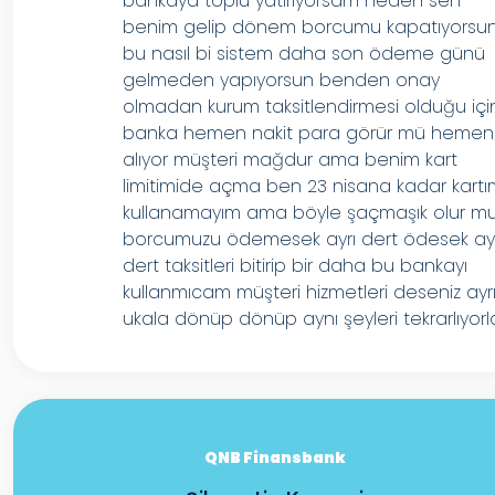
bankaya toplu yatırıyorsam neden sen
benim gelip dönem borcumu kapatıyorsu
bu nasıl bi sistem daha son ödeme günü
gelmeden yapıyorsun benden onay
olmadan kurum taksitlendirmesi olduğu içi
banka hemen nakit para görür mü hemen
alıyor müşteri mağdur ama benim kart
limitimide açma ben 23 nisana kadar kartı
kullanamayım ama böyle şaçmaşık olur m
borcumuzu ödemesek ayrı dert ödesek ayr
dert taksitleri bitirip bir daha bu bankayı
kullanmıcam müşteri hizmetleri deseniz ayr
ukala dönüp dönüp aynı şeyleri tekrarlıyorl
QNB Finansbank