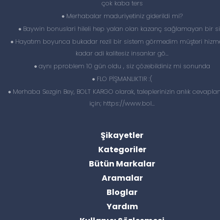
çok kaba ters
Merhabalar maduriyetiniz giderildi mi?
Baywin bonuslari hileli hep yalan olan kazanç sağlamayan bir si
Hayatım boyunca bukadar rezil bir sistem görmedim müşteri hizme
kadar adi kalitesiz insanlar gö...
aynı pproblem 10 gün oldu , siz çözebildiniz mi sonunda
FLO PİŞMANLIKTIR :(
Merhaba Sezgin Bey, BOLT KARGO olarak, taleplerinizin anlık cevapl
için; https://www.bol...
Şikayetler
Kategoriler
Bütün Markalar
Aramalar
Bloglar
Yardım