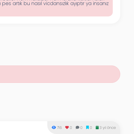
pes artık bu nasıl vicdansızlık ayıptır ya insanız
716
0
0
0
3 yıl önce