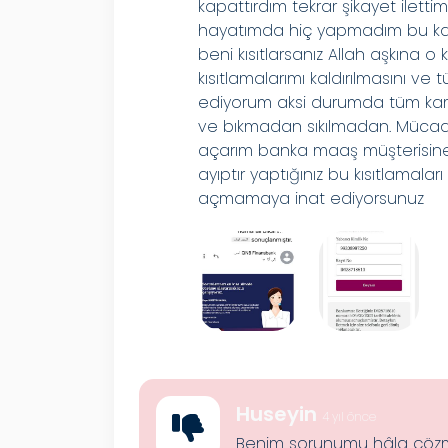
kapattırdım tekrar şikayet ilett
hayatımda hiç yapmadım bu kadar
beni kısıtlarsanız Allah aşkına 
kısıtlamalarımı kaldırılmasını ve 
ediyorum aksi durumda tüm kam
ve bıkmadan sıkılmadan. Müca
açarım banka maaş müşterisine 
ayıptır yaptığınız bu kısıtlamal
açmamaya inat ediyorsunuz
Huseyin
4 yıl önce
Benim sorunumu hâla çözmed