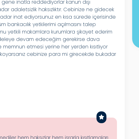
im gene inatla reddediyorlar kanun dışı
 adaletsizlik haksızlıktır. Cebinize ne gidecek
o kadar inat ediyorsunuz en kısa sürede içerisinde
tüm bankacılık yetkilerimi açılmasını talep
u yetkili makamlara kurumlara şikayet ederim
deleye devam edeceğim gerekirse dava
memnun etmesi yerine her yerden kısıtlıyor
arı koyarsanız cebinize para mi girecekde bukadar
iler hem haksızlar hem israrla kısıtlamaları