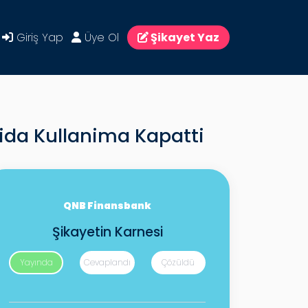
Giriş Yap
Üye Ol
Şikayet Yaz
imida Kullanima Kapatti
QNB Finansbank
Şikayetin Karnesi
Yayında
Cevaplandı
Çözüldü