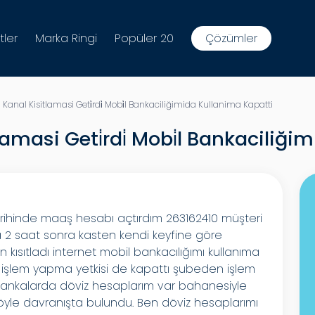
tler
Marka Ringi
Popüler 20
Çözümler
anal Kisitlamasi Geti̇rdi̇ Mobi̇l Bankaciliğimida Kullanima Kapatti
amasi Geti̇rdi̇ Mobi̇l Bankaciliğ
arihinde maaş hesabı açtırdım 263162410 müşteri
2 saat sonra kasten kendi keyfine göre
kısıtladı internet mobil bankacılığımı kullanıma
n işlem yapma yetkisi de kapattı şubeden işlem
 bankalarda döviz hesaplarım var bahanesiyle
öyle davranışta bulundu. Ben döviz hesaplarımı