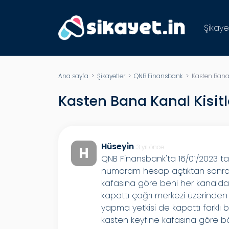
Şikaye
Ana sayfa
>
Şikayetler
>
QNB Finansbank
> Kasten Bana K
Kasten Bana Kanal Kisitl
Hüseyi̇n
3 yıl önce
H
QNB Finansbank'ta 16/01/2023 t
numaram hesap açtıktan sonra 
kafasına göre beni her kanaldan 
kapattı çağrı merkezi üzerinde
yapma yetkisi de kapattı farklı
kasten keyfine kafasına göre b