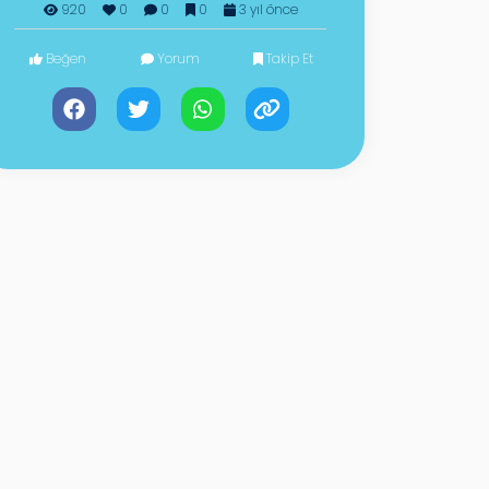
920
0
0
0
3 yıl önce
Beğen
Yorum
Takip Et