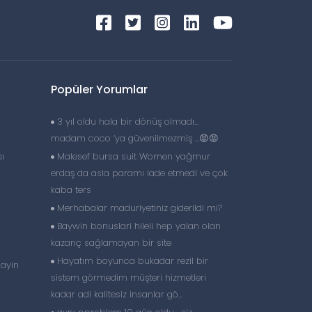
Popüler Yorumlar
3 yıl oldu hala bir dönüş olmadı…
madam coco ‘ya güvenilmezmiş …😡😡
sı
Malesef bursa suit Women yağmur
erdaş da asla paramı iade etmedi ve çok
kaba ters
Merhabalar maduriyetiniz giderildi mi?
Baywin bonuslari hileli hep yalan olan
kazanç sağlamayan bir site
Hayatım boyunca bukadar rezil bir
mayin
sistem görmedim müşteri hizmetleri
kadar adi kalitesiz insanlar gö...