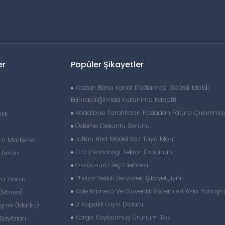
er
Popüler Şikayetler
Kasten Bana Kanal Kisitlamasi Geti̇rdi̇ Mobi̇l
Bankaciliğimida Kullanima Kapatti
Vodafone Tarafından Fazladan Fatura Çıkarılma
lık
Ödeme Dekontu Sorunu
Lufian And Model Kaz Tüyü Mont
im Marketler
Eca Pismanligi Tekrar Dusunun
inciri
Otobüsün Geç Gelmesi
Philips Yetkili Servisten Şikayetçiyim
 Zinciri
Kale Kamera Ve Güvenlik Sistemleri Asla Yanaş
(Marka)
3 Kapaklı Giysi Dolabı
eşme (Marka)
Kargo Kaybolmuş Ürunum Yok
ayfaları