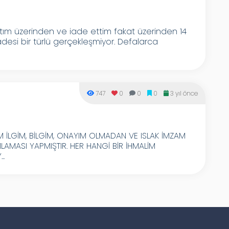
rtım üzerinden ve iade ettim fakat üzerinden 14
si bir türlü gerçekleşmiyor. Defalarca
747
0
0
0
3 yıl önce
İM İLGİM, BİLGİM, ONAYIM OLMADAN VE ISLAK İMZAM
LAMASI YAPMIŞTIR. HER HANGİ BİR İHMALİM
..