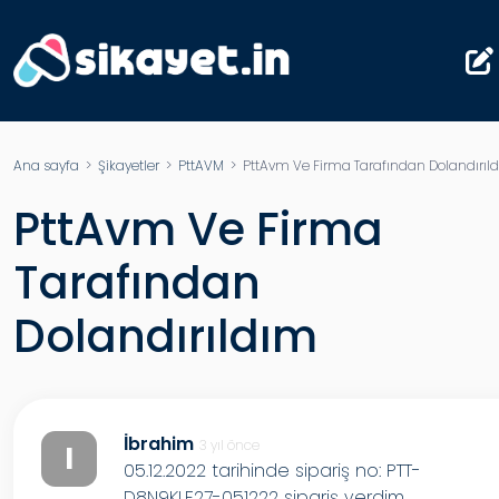
Ana sayfa
>
Şikayetler
>
PttAVM
> PttAvm Ve Firma Tarafından Dolandırıl
PttAvm Ve Firma
Tarafından
Dolandırıldım
İbrahim
3 yıl önce
I
05.12.2022 tarihinde sipariş no: PTT-
D8N9KLF27-051222 sipariş verdim