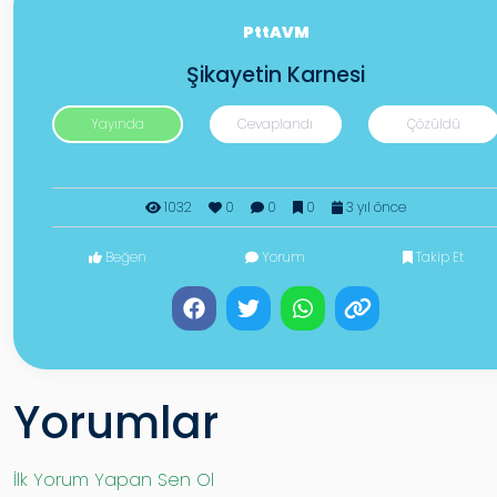
PttAVM
Şikayetin Karnesi
Yayında
Cevaplandı
Çözüldü
1032
0
0
0
3 yıl önce
Beğen
Yorum
Takip Et
Yorumlar
İlk Yorum Yapan Sen Ol