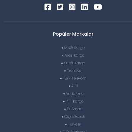
Popüler Markalar
MNG Kargo
Aras Kargo
Sürat Kargo
Trendyol
Türk Telekom
A101
Vodafone
PTT Kargo
D-Smart
ÇiçekSepeti
Turkcell
FLO Ayakkabı