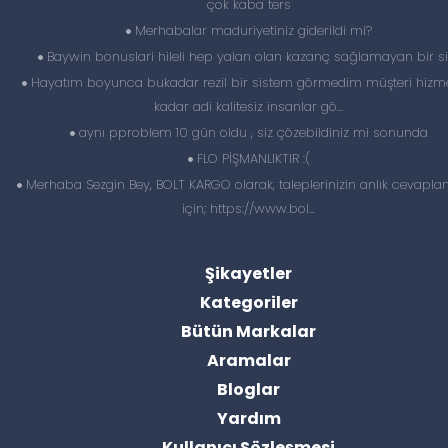
çok kaba ters
Merhabalar maduriyetiniz giderildi mi?
Baywin bonuslari hileli hep yalan olan kazanç sağlamayan bir si
Hayatım boyunca bukadar rezil bir sistem görmedim müşteri hizme
kadar adi kalitesiz insanlar gö...
aynı pproblem 10 gün oldu , siz çözebildiniz mi sonunda
FLO PİŞMANLIKTIR :(
Merhaba Sezgin Bey, BOLT KARGO olarak, taleplerinizin anlık cevapl
için; https://www.bol...
Şikayetler
Kategoriler
Bütün Markalar
Aramalar
Bloglar
Yardım
Kullanıcı Sözleşmesi