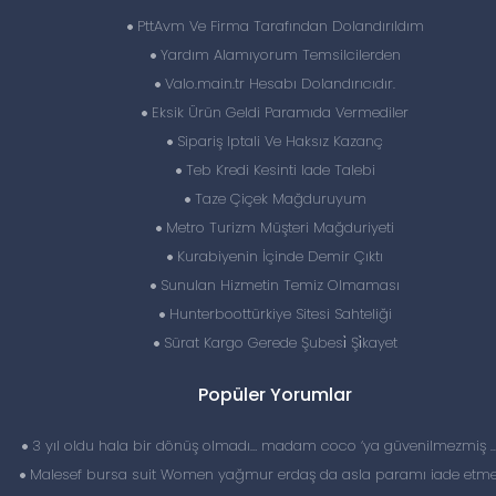
PttAvm Ve Firma Tarafından Dolandırıldım
Yardım Alamıyorum Temsilcilerden
Valo.main.tr Hesabı Dolandırıcıdır.
Eksik Ürün Geldi Paramıda Vermediler
Sipariş Iptali Ve Haksız Kazanç
Teb Kredi Kesinti Iade Talebi
Taze Çiçek Mağduruyum
Metro Turizm Müşteri Mağduriyeti
Kurabiyenin İçinde Demir Çıktı
Sunulan Hizmetin Temiz Olmaması
Hunterboottürkiye Sitesi Sahteliği
Sürat Kargo Gerede Şubesi̇ Şi̇kayet
Popüler Yorumlar
3 yıl oldu hala bir dönüş olmadı… madam coco ‘ya güvenilmezmiş 
Malesef bursa suit Women yağmur erdaş da asla paramı iade etme