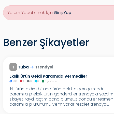
Yorum Yapabilmek İçin
Giriş Yap
Benzer Şikayetler
T
Tuba
Trendyol
Eksik Ürün Geldi Paramıda Vermediler
700
1
0
0
3 yıl önce
İkili ürün aldım bitane ürün geldı dıgerı gelmedı
paramı alıp eksik ürün gönderdıler trendyola yazdım
sıkayet kaydı açtım bana olumsuz döndüler resmen
paramı alıp ürünümü vermıyorlar rezalet trendyol...