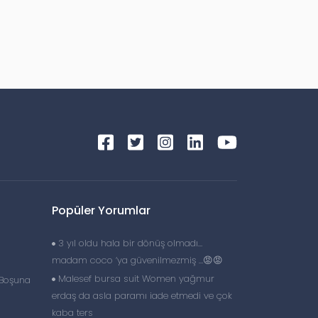
Popüler Yorumlar
3 yıl oldu hala bir dönüş olmadı…
madam coco ‘ya güvenilmezmiş …😡😡
Malesef bursa suit Women yağmur
ı Boşuna
erdaş da asla paramı iade etmedi ve çok
kaba ters