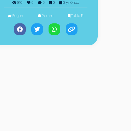
810
0
0
0
3 yıl önce
Beğen
Yorum
Takip Et