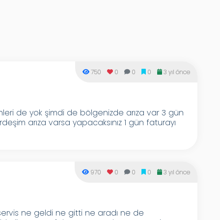
750
0
0
0
3 yıl önce
mleri de yok şimdi de bölgenizde arıza var 3 gün
deşim arıza varsa yapacaksınız 1 gün faturayı
970
0
0
0
3 yıl önce
ervis ne geldi ne gitti ne aradı ne de