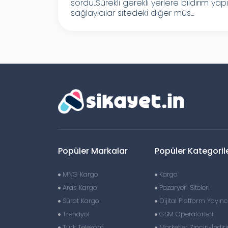
sordu..Sürekli gerekli yerlere bildirim ya
sağlayıcılar sitedeki diğer müs...
Popüler Markalar
Popüler Kategoril
MNG Kargo
Kargo
Aras Kargo
Pazaryeri Siteleri
Sürat Kargo
Dijital Platform Yayıncı
Trendyol
GSM Operatörleri
Türk Telekom
Marketler Zinciri-İndir