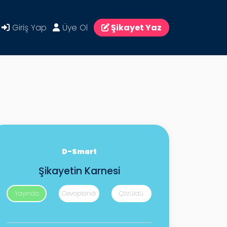
Giriş Yap
Üye Ol
Şikayet Yaz
D-Smart
Şikayetin Karnesi
Yayında
Cevaplandı
Çözüldü