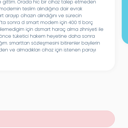
e gittim. Orada hic bir cihaz talep etmeden
modemin teslim alındığına dair evrak
t arayıp cihazın alındığını ve sürecin
hafta sonra d smart modem için 400 tl borç
ilemedigim için dsmart haraç alma zihniyeti ile
 önce tüketici hakem heyetine daha sonra
m. smarttan sözleşmesini bitirenler bayilerin
en ve almadıkları cihaz için istenen parayı