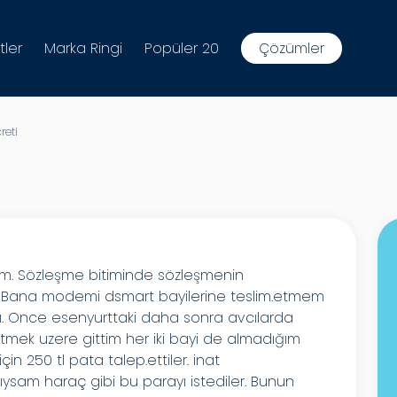
tler
Marka Ringi
Popüler 20
Çözümler
eti
dim. Sözleşme bitiminde sözleşmenin
 Bana modemi dsmart bayilerine teslim.etmem
atıldı. Once esenyurttaki daha sonra avcılarda
mek uzere gittim her iki bayi de almadığım
çin 250 tl pata talep.ettiler. inat
ysam haraç gibi bu parayı istediler. Bunun