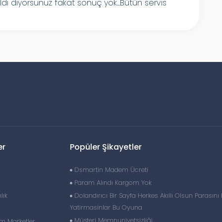
pildı diyorsunuz fakat sonuç yok...Bütün servis
er
Popüler Şikayetler
Dsmartin Madem Ücreti
Param Alındı Kargom Yok
lık
Dolandırıcı Bir Sayfa Herkes Akıllı Olsun Parasın
Yatirmasinlar Bu Oyuna
Müşteri Memnuniyetsizliği
im Marketler