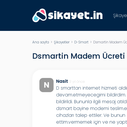
Şikaye
Ana sayfa
>
Şikayetler
>
D-Smart
> Dsmartin Madem Ücr
Dsmartin Madem Ücreti
Nasit
3 yıl önce
N
D smarttan internet hizmeti al
devam.etmeyecegimi bildirdim.
bildirildi. Bununla ilgili mesaj 
dsmart bayine modemi teslim.et
cihazları talep ettiler. Ve bunun i
ettim.vermemek için ve ne yaptı