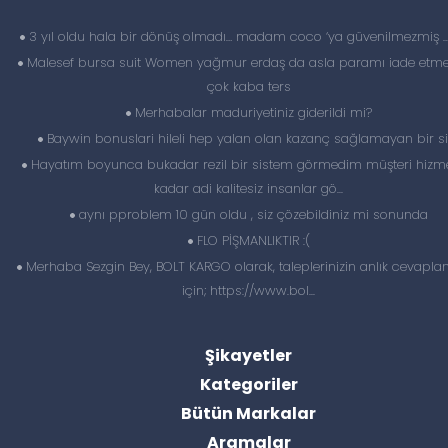
3 yıl oldu hala bir dönüş olmadı… madam coco ‘ya güvenilmezmiş 
Malesef bursa suit Women yağmur erdaş da asla paramı iade etme
çok kaba ters
Merhabalar maduriyetiniz giderildi mi?
Baywin bonuslari hileli hep yalan olan kazanç sağlamayan bir si
Hayatım boyunca bukadar rezil bir sistem görmedim müşteri hizme
kadar adi kalitesiz insanlar gö...
aynı pproblem 10 gün oldu , siz çözebildiniz mi sonunda
FLO PİŞMANLIKTIR :(
Merhaba Sezgin Bey, BOLT KARGO olarak, taleplerinizin anlık cevapl
için; https://www.bol...
Şikayetler
Kategoriler
Bütün Markalar
Aramalar