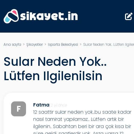
Ana sayfa
>
Şikayetler
>
Isparta Belediyesi
> Sular Neden Yok.. Lütfen Ilgile
Sular Neden Yok..
Lütfen Ilgilenilsin
Fatma
2 yıl önce
F
12 saattir sular neden yok...bu saate kadar
nasıl tamirat yapılamaz... Lütfen artık bir
ilgilenin.. Sabahtan beri bir ara çok kısa bir
süre geldi, saatlerdir yok.. Arıza varsa 12