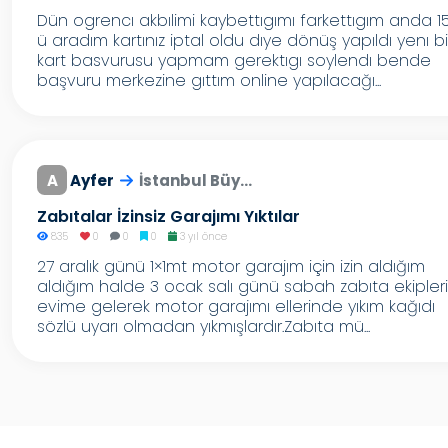
Dün ogrencı akbılimi kaybettıgımı farkettıgım anda 1
ü aradım kartınız iptal oldu dıye dönüş yapıldı yenı bi
kart basvurusu yapmam gerektıgı soylendı bende
başvuru merkezine gıttım online yapılacağı...
A
Ayfer
İstanbul Büy...
Zabıtalar İzinsiz Garajımı Yıktılar
835
0
0
0
3 yıl önce
27 aralık günü 1×1mt motor garajım için izin aldığım
aldığım halde 3 ocak salı günü sabah zabıta ekipleri
evime gelerek motor garajımı ellerinde yıkım kağıdı
sözlü uyarı olmadan yıkmışlardır.Zabıta mü...