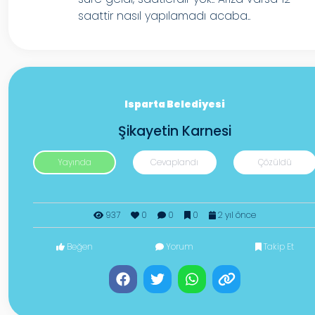
saattir nasıl yapılamadı acaba..
Isparta Belediyesi
Şikayetin Karnesi
Yayında
Cevaplandı
Çözüldü
937
0
0
0
2 yıl önce
Beğen
Yorum
Takip Et