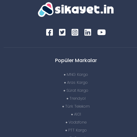
Popüler Markalar
MNG Kargo
Aras Kargo
Sürat Kargo
Trendyol
Türk Telekom
A101
Vodafone
PTT Kargo