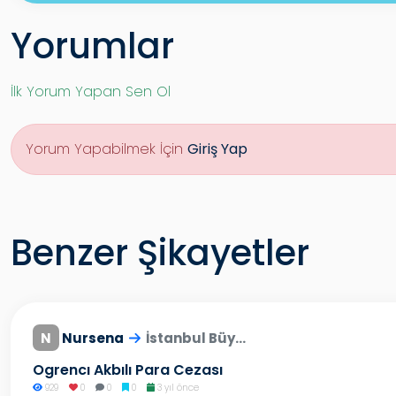
Yorumlar
İlk Yorum Yapan Sen Ol
Yorum Yapabilmek İçin
Giriş Yap
Benzer Şikayetler
N
Nursena
İstanbul Büy...
Ogrencı Akbılı Para Cezası
929
0
0
0
3 yıl önce