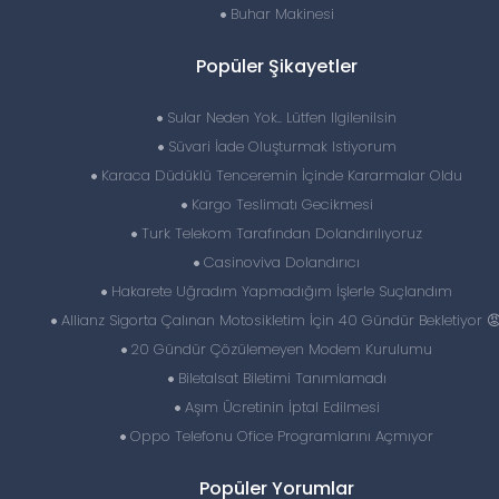
Buhar Makinesi
Popüler Şikayetler
Sular Neden Yok.. Lütfen Ilgilenilsin
Süvari İade Oluşturmak Istiyorum
Karaca Düdüklü Tenceremin İçinde Kararmalar Oldu
Kargo Teslimatı Gecikmesi
Turk Telekom Tarafından Dolandırılıyoruz
Casinoviva Dolandırıcı
Hakarete Uğradım Yapmadığım İşlerle Suçlandım
Allianz Sigorta Çalınan Motosikletim İçin 40 Gündür Bekletiyor 
20 Gündür Çözülemeyen Modem Kurulumu
Biletalsat Biletimi Tanımlamadı
Aşım Ücretinin İptal Edilmesi
Oppo Telefonu Ofice Programlarını Açmıyor
Popüler Yorumlar