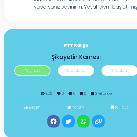
yaparsanız sevinirim. Yasal işlem başlatılmış
PTT Kargo
Şikayetin Karnesi
Yayında
Cevaplandı
Çözüldü
820
0
0
0
3 yıl önce
Beğen
Yorum
Takip Et