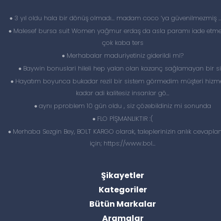
3 yıl oldu hala bir dönüş olmadı… madam coco ‘ya güvenilmezmiş 
Malesef bursa suit Women yağmur erdaş da asla paramı iade etme
çok kaba ters
Merhabalar maduriyetiniz giderildi mi?
Baywin bonuslari hileli hep yalan olan kazanç sağlamayan bir si
Hayatım boyunca bukadar rezil bir sistem görmedim müşteri hizme
kadar adi kalitesiz insanlar gö...
aynı pproblem 10 gün oldu , siz çözebildiniz mi sonunda
FLO PİŞMANLIKTIR :(
Merhaba Sezgin Bey, BOLT KARGO olarak, taleplerinizin anlık cevapl
için; https://www.bol...
Şikayetler
Kategoriler
Bütün Markalar
Aramalar