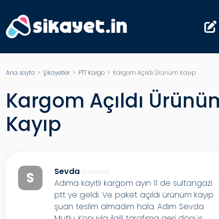
Ana sayfa
>
Şikayetler
>
PTT Kargo
> Kargom Açıldı Ürünüm Kayıp
Kargom Açıldı Ürünü
Kayıp
Sevda
3 yıl önce
S
Adıma kayıtlı kargom ayın 11 de sultangazi
ptt ye geldi. Ve paket açıldı ürünüm kayıp
şuan teslim almadım hala. Adım Sevda
Mutlu. Konuyla ilgili tarafıma geri dönüş