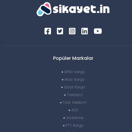
Popüler Markalar
MNG Kargo
Aras Kargo
Sürat Kargo
Trendyol
Türk Telekom
A101
Vodafone
PTT Kargo