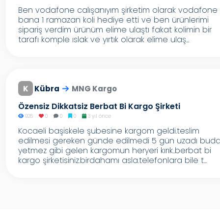
Ben vodafone calışanıyım şirketim olarak vodafone
bana 1 ramazan koli hediye etti ve ben ürünlerimi
sipariş verdim ürünüm elime ulaştı fakat kolimin bir
tarafı komple ıslak ve yırtık olarak elime ulaş...
K
Kübra
MNG Kargo
Özensiz Dikkatsiz Berbat Bi Kargo Şirketi
928
0
0
0
3 yıl önce
Kocaeli başiskele şubesine kargom geldi.teslim
edilmesi gereken günde edilmedi 5 gün uzadı bud
yetmez gibi gelen kargomun heryeri kırık..berbat bi
kargo şirketisiniz.birdahamı asla.telefonlara bile t...