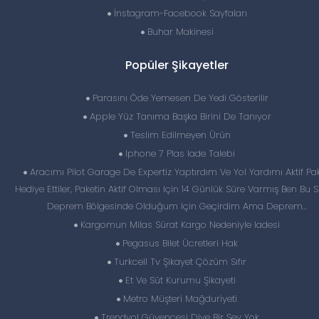
İnstagram-Facebook Sayfaları
Buhar Makinesi
Popüler Şikayetler
Parasını Öde Yemesen De Yedi Gösterilir
Apple Yüz Tanıma Başka Birini De Tanıyor
Teslim Edilmeyen Ürün
Iphone 7 Plas Iade Talebi
Aracımı Pilot Garage De Expertiz Yaptırdım Ve Yol Yardımı Aktif Pak
Hediye Ettiler, Paketin Aktif Olması Için 14 Günlük Süre Varmış Ben Bu S
Deprem Bölgesinde Olduğum Için Geçirdim Ama Deprem...
Kargomun Milas Sürat Kargo Nedeniyle Iadesi
Pegasus Bilet Ücretleri Hak
Turkcell Tv Şikayet Çözüm Sıfır
Et Ve Süt Kurumu Şikayeti
Metro Müşteri Mağduriyeti
Trendyol Güvencesi Diye Bir Şey Yok