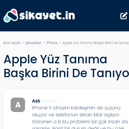
Ana sayfa
>
Şikayetler
>
iPhone
> Apple Yüz Tanıma Başka Birini De Tanıyo
Apple Yüz Tanıma
Başka Birini De Tanıyo
Aslı
3 yıl önce
A
iPhone 11 cihazım kardeşimin de yüzünü
okuyor ve telefonun ekran kilidi açılıyor.
Görünen o ki bu problemi bir çok insan da
yaşamış. Basit bir durum değil ve bu özel