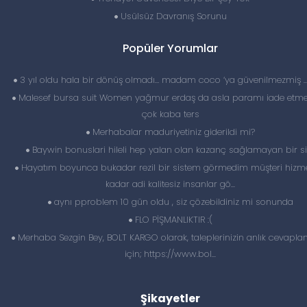
Usülsüz Davranış Sorunu
Popüler Yorumlar
3 yıl oldu hala bir dönüş olmadı… madam coco ‘ya güvenilmezmiş 
Malesef bursa suit Women yağmur erdaş da asla paramı iade etme
çok kaba ters
Merhabalar maduriyetiniz giderildi mi?
Baywin bonuslari hileli hep yalan olan kazanç sağlamayan bir si
Hayatım boyunca bukadar rezil bir sistem görmedim müşteri hizme
kadar adi kalitesiz insanlar gö...
aynı pproblem 10 gün oldu , siz çözebildiniz mi sonunda
FLO PİŞMANLIKTIR :(
Merhaba Sezgin Bey, BOLT KARGO olarak, taleplerinizin anlık cevapl
için; https://www.bol...
Şikayetler