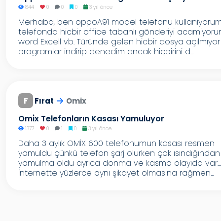
844
0
0
0
3 yıl önce
Merhaba, ben oppoA91 model telefonu kullaniyoru
telefonda hicbir office tabanlı gönderiyi acamiyoru
word Excell vb. Türünde gelen hicbir dosya açılmıyor
programlar indirip denedim ancak hiçbirini d...
F
Fırat
Omix
Omi̇x Telefonların Kasası Yamuluyor
1377
0
1
0
3 yıl önce
Daha 3 aylık OMİX 600 telefonumun kasası resmen
yamuldu çünkü telefon şarj olurken çok ısındığından
yamulma oldu ayrıca donma ve kasma olayıda var...
İnternette yüzlerce aynı şikayet olmasına rağmen...