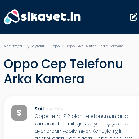
Ana sayfa
>
Şikayetler
>
Oppo
> Oppo Cep Telefonu Arka Kamera
Oppo Cep Telefonu
Arka Kamera
Sait
3 yıl önce
S
Oppe reno Z 2 olan telefonumun arka
kamerası bulanık gösteriyor hiç şekilde
ayarlardan yapılamıyor. Konuyla ilgili
desteklerinizi rica ederiz. Daha önce aynı