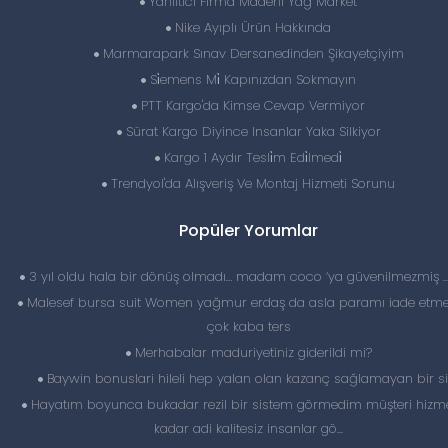
Yanıltıcı Firma Madeni Yağ Market
Nike Ayıplı Ürün Hakkında
Marmarapark Sınav Dersanedinden Şikayetçiyim
Si̇emens Mi̇ Kapınızdan Sokmayın
PTT Kargo'da Kimse Cevap Vermiyor
Sürat Kargo Diyince Insanlar Yaka Silkiyor
Kargo 1 Aydır Tesli̇m Edi̇lmedi̇
Trendyol'da Alışveriş Ve Montaj Hizmeti Sorunu
Popüler Yorumlar
3 yıl oldu hala bir dönüş olmadı… madam coco ‘ya güvenilmezmiş 
Malesef bursa suit Women yağmur erdaş da asla paramı iade etme
çok kaba ters
Merhabalar maduriyetiniz giderildi mi?
Baywin bonuslari hileli hep yalan olan kazanç sağlamayan bir si
Hayatım boyunca bukadar rezil bir sistem görmedim müşteri hizme
kadar adi kalitesiz insanlar gö...