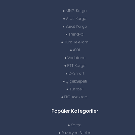
MNG Kargo
Aras Kargo
Sürat Kargo
Trendyol
Türk Telekom
A101
Vodafone
PTT Kargo
D-Smart
ÇiçekSepeti
Turkcell
FLO Ayakkabı
Popüler Kategoriler
Kargo
Pazaryeri Siteleri