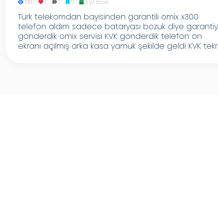
1361
1
1
0
3 yıl önce
Türk telekomdan bayisinden garantili omix x300
telefon aldım sadece bataryası bozuk diye garanti
gönderdik omix servisi KVK gönderdik telefon ön
ekranı açılmış arka kasa yamuk şekilde geldi KVK tekr..