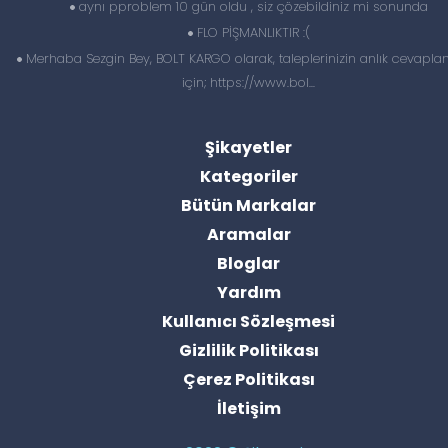
aynı pproblem 10 gün oldu , siz çözebildiniz mi sonunda
FLO PİŞMANLIKTIR :(
Merhaba Sezgin Bey, BOLT KARGO olarak, taleplerinizin anlık cevapl
için; https://www.bol...
Şikayetler
Kategoriler
Bütün Markalar
Aramalar
Bloglar
Yardım
Kullanıcı Sözleşmesi
Gizlilik Politikası
Çerez Politikası
İletişim