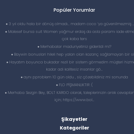
Popüler Yorumlar
3 yıl oldu hala bir dönüş olmadı… madam coco ‘ya güvenilmezmiş 
Malesef bursa suit Women yağmur erdaş da asla paramı iade etme
çok kaba ters
Merhabalar maduriyetiniz giderildi mi?
Baywin bonuslari hileli hep yalan olan kazanç sağlamayan bir si
Hayatım boyunca bukadar rezil bir sistem görmedim müşteri hizme
kadar adi kalitesiz insanlar gö...
aynı pproblem 10 gün oldu , siz çözebildiniz mi sonunda
FLO PİŞMANLIKTIR :(
Merhaba Sezgin Bey, BOLT KARGO olarak, taleplerinizin anlık cevapl
için; https://www.bol...
Şikayetler
Kategoriler