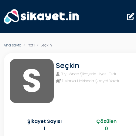
Ana sayfa
> Profil > Seçkin
S
Seçkin
3 yıl önce Şikayetin Üyesi Oldu
1 Marka Hakkında Şikayet Yazdı
Şikayet Sayısı
Çözülen
1
0