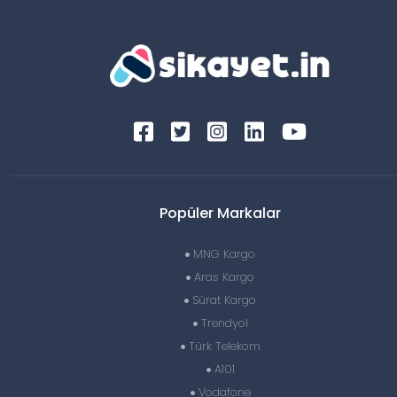
Popüler Markalar
MNG Kargo
Aras Kargo
Sürat Kargo
Trendyol
Türk Telekom
A101
Vodafone