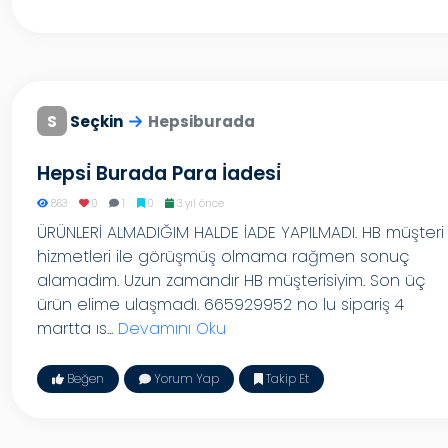
S
Seçkin
Hepsiburada
Hepsi̇ Burada Para İadesi̇
863
0
1
0
3 yıl önce
ÜRÜNLERİ ALMADIĞIM HALDE İADE YAPILMADI. HB müşteri
hizmetleri ile görüşmüş olmama rağmen sonuç
alamadım. Uzun zamandır HB müşterisiyim. Son üç
ürün elime ulaşmadı. 665929952 no lu sipariş 4
martta ıs...
Devamını Oku
Beğen
Yorum Yap
Takip Et