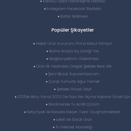
Kablolu-Sabit Haberleşme (Marka)
İnstagram-Facebook Sayfaları
Buhar Makinesi
Popüler Şikayetler
Hatalı Ürün Kusurunu Firma Kabul Etmiyor
İkame Araçta Kış Lastiği Yok
Mağduriyetimin Giderilmesi
Ürün Ilk Yıkamada Dalgalı Şekilde Renk Attı
Şarzi Bozuk Supuremiyorum..
Çürük Yumurta Ağur Hizmet
Şebeke Sinyali Zayıf
2021'de Borç Yansıt 2023 De Gazı Kes Açma Kapana Ücreti İçin
Nordmende Tv Acillll Çözüm
Satış Fiyatı Ile Kasada Geçen Tutar Uyuşmamaktadır.
Lekeli Ve Sökük Ürün
Tv İnternet Aboneliği