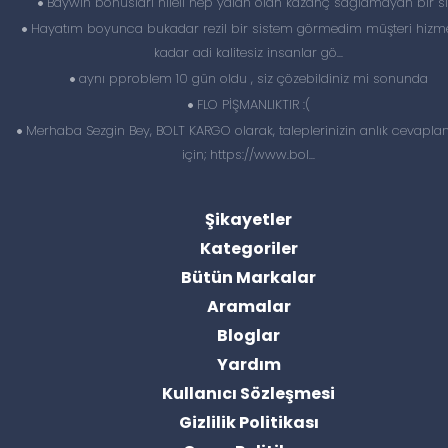
Baywin bonuslari hileli hep yalan olan kazanç sağlamayan bir si
Hayatım boyunca bukadar rezil bir sistem görmedim müşteri hizme
kadar adi kalitesiz insanlar gö...
aynı pproblem 10 gün oldu , siz çözebildiniz mi sonunda
FLO PİŞMANLIKTIR :(
Merhaba Sezgin Bey, BOLT KARGO olarak, taleplerinizin anlık cevapl
için; https://www.bol...
Şikayetler
Kategoriler
Bütün Markalar
Aramalar
Bloglar
Yardım
Kullanıcı Sözleşmesi
Gizlilik Politikası