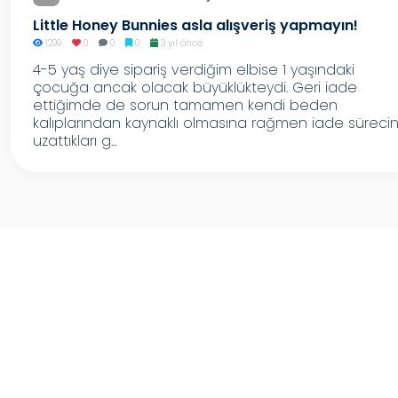
Little Honey Bunnies asla alışveriş yapmayın!
1299
0
0
0
3 yıl önce
4-5 yaş diye sipariş verdiğim elbise 1 yaşındaki
çocuğa ancak olacak büyüklükteydi. Geri iade
ettiğimde de sorun tamamen kendi beden
kalıplarından kaynaklı olmasına rağmen iade sürecin
uzattıkları g...