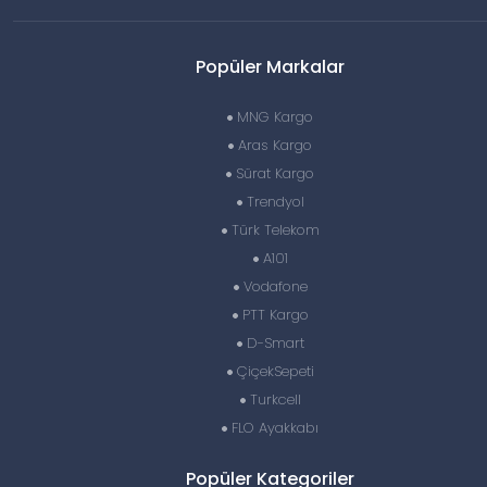
Popüler Markalar
MNG Kargo
Aras Kargo
Sürat Kargo
Trendyol
Türk Telekom
A101
Vodafone
PTT Kargo
D-Smart
ÇiçekSepeti
Turkcell
FLO Ayakkabı
Popüler Kategoriler