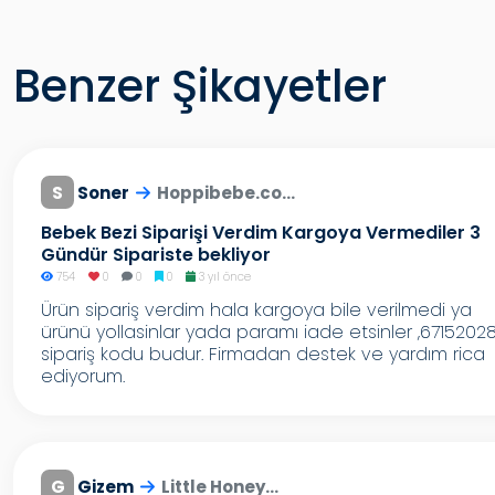
Benzer Şikayetler
S
Soner
Hoppibebe.co...
Bebek Bezi Siparişi Verdim Kargoya Vermediler 3
Gündür Sipariste bekliyor
754
0
0
0
3 yıl önce
Ürün sipariş verdim hala kargoya bile verilmedi ya
ürünü yollasinlar yada paramı iade etsinler ,6715202
sipariş kodu budur. Firmadan destek ve yardım rica
ediyorum.
G
Gizem
Little Honey...