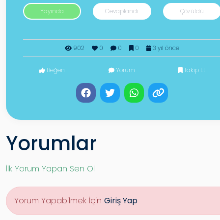
Yayında
Cevaplandı
Çözüldü
902
0
0
0
3 yıl önce
Beğen
Yorum
Takip Et
Yorumlar
İlk Yorum Yapan Sen Ol
Yorum Yapabilmek İçin
Giriş Yap