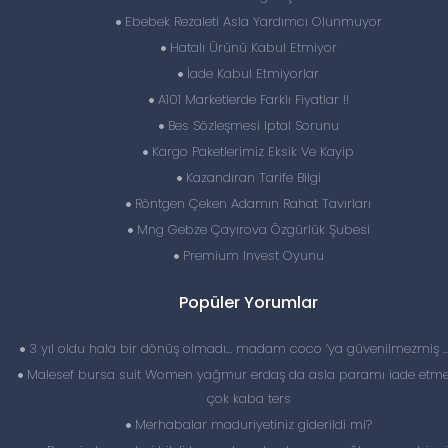
Ebebek Rezaleti Asla Yardımcı Olunmuyor
Hatalı Ürünü Kabul Etmiyor
İade Kabul Etmiyorlar
A101 Marketlerde Farklı Fiyatlar !!
Bes Sözleşmesi Iptal Sorunu
Kargo Paketlerimiz Eksik Ve Kayip
Kazandıran Tarife Bilgi
Röntgen Çeken Adamın Rahat Tavırları
Mng Gebze Çayırova Özgürlük Şubesi
Premium Invest Oyunu
Popüler Yorumlar
3 yıl oldu hala bir dönüş olmadı… madam coco ‘ya güvenilmezmiş 
Malesef bursa suit Women yağmur erdaş da asla paramı iade etme
çok kaba ters
Merhabalar maduriyetiniz giderildi mi?