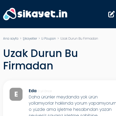
Ana sayfa
>
Şikayetler
>
Li Poupon
> Uzak Durun Bu Firmadan
Uzak Durun Bu
Firmadan
Eda
3 yıl önce
E
Daha ürünler meydanda yok ürün
yollamıyorlar hakkında yorum yapamıyoru
o yüzde ama işletme hesabından yazan
seviyesiz saygısız işletme sahibine