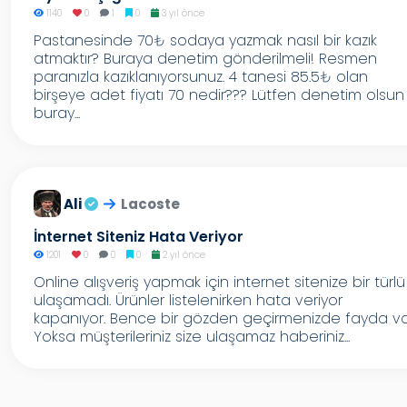
1140
0
1
0
3 yıl önce
Pastanesinde 70₺ sodaya yazmak nasıl bir kazık
atmaktır? Buraya denetim gönderilmeli! Resmen
paranızla kazıklanıyorsunuz. 4 tanesi 85.5₺ olan
birşeye adet fiyatı 70 nedir??? Lütfen denetim olsun
buray...
Ali
Lacoste
İnternet Siteniz Hata Veriyor
1201
0
0
0
2 yıl önce
Online alışveriş yapmak için internet sitenize bir türlü
ulaşamadı. Ürünler listelenirken hata veriyor
kapanıyor. Bence bir gözden geçirmenizde fayda va
Yoksa müşterileriniz size ulaşamaz haberiniz...