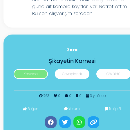
güne ait kamera kayıtları var. Nefret ettim.
Bu son alışverişim zaradan
Zara
Şikayetin Karnesi
Yayında
Cevaplandı
Çözüldü
763
0
0
0
3 yıl önce
Beğen
Yorum
Takip Et