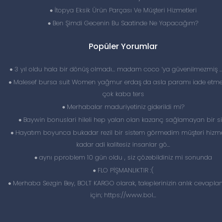
İtopya Eksik Ürün Parçası Ve Müşteri Hizmetleri
Ben Şimdi Gecenin Bu Saatinde Ne Yapacağım?
Popüler Yorumlar
3 yıl oldu hala bir dönüş olmadı… madam coco ‘ya güvenilmezmiş 
Malesef bursa suit Women yağmur erdaş da asla paramı iade etme
çok kaba ters
Merhabalar maduriyetiniz giderildi mi?
Baywin bonuslari hileli hep yalan olan kazanç sağlamayan bir si
Hayatım boyunca bukadar rezil bir sistem görmedim müşteri hizme
kadar adi kalitesiz insanlar gö...
aynı pproblem 10 gün oldu , siz çözebildiniz mi sonunda
FLO PİŞMANLIKTIR :(
Merhaba Sezgin Bey, BOLT KARGO olarak, taleplerinizin anlık cevapl
için; https://www.bol...