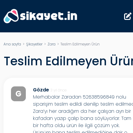
Ana sayfa
>
Şikayetler
>
Zara
> Teslim Edilmeyen Ürün
Teslim Edilmeyen Ürü
Gözde
3 yıl önce
G
Merhabalar Zaradan 52638596849 nolu
siparişim teslim edildi denilip teslim edilmed
Zara’yı her aradığım da her çalışan ayrı bir
kafadan yazıp çalıp bana söylüyorlar. Tam
bir hafta oldu ürün ile ilgili çözüm yok.
Ürünüm bana teslim edilmediğine dair o