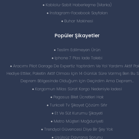
Kablolu-Sabit Haberleşme (Marka)
İnstagram-Facebook Sayfaları
Buhar Makinesi
Popüler Şikayetler
Teslim Edilmeyen Ürün
Iphone 7 Plas Iade Talebi
Aracımı Pilot Garage De Expertiz Yaptırdım Ve Yol Yardımı Aktif Pak
Hediye Ettiler, Paketin Aktif Olması Için 14 Günlük Süre Varmış Ben Bu S
Deprem Bölgesinde Olduğum Için Geçirdim Ama Deprem...
Kargomun Milas Sürat Kargo Nedeniyle Iadesi
Pegasus Bilet Ücretleri Hak
Turkcell Tv Şikayet Çözüm Sıfır
Et Ve Süt Kurumu Şikayeti
Metro Müşteri Mağduriyeti
Trendyol Güvencesi Diye Bir Şey Yok
Usülsüz Davranış Sorunu