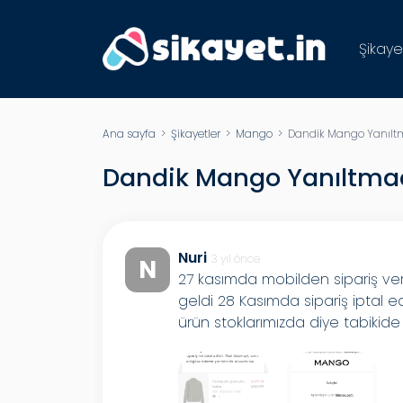
Şikaye
Ana sayfa
>
Şikayetler
>
Mango
> Dandik Mango Yanılt
Dandik Mango Yanıltma
Nuri
3 yıl önce
N
27 kasımda mobilden sipariş verd
geldi 28 Kasımda sipariş iptal edi
ürün stoklarımızda diye tabikid