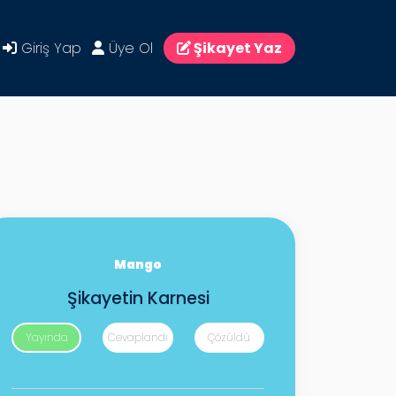
Giriş Yap
Üye Ol
Şikayet Yaz
Mango
Şikayetin Karnesi
Yayında
Cevaplandı
Çözüldü