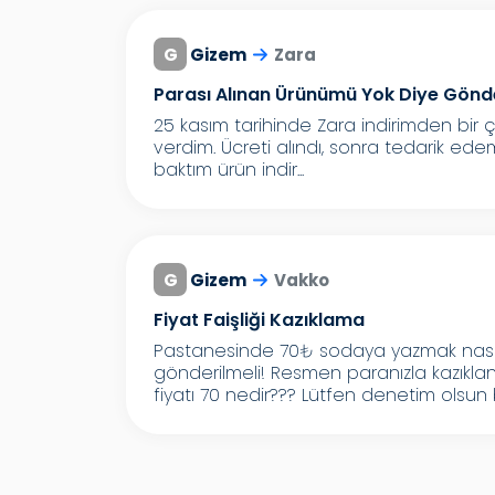
G
Gizem
Zara
Parası Alınan Ürünümü Yok Diye Gönde
25 kasım tarihinde Zara indirimden bir ço
verdim. Ücreti alındı, sonra tedarik ede
baktım ürün indir...
G
Gizem
Vakko
Fiyat Faişliği Kazıklama
Pastanesinde 70₺ sodaya yazmak nasıl 
gönderilmeli! Resmen paranızla kazıklan
fiyatı 70 nedir??? Lütfen denetim olsun b