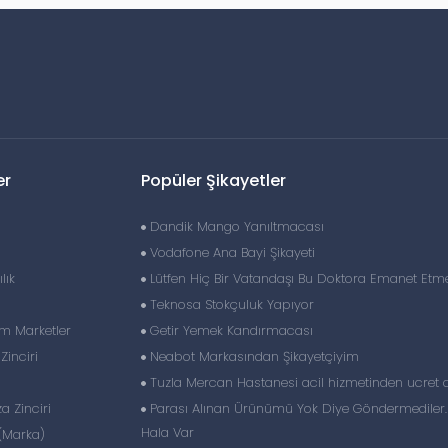
er
Popüler Şikayetler
Dandik Mango Yanıltmacası
Vodafone Ana Bayi Şikayeti
lık
Lütfen Hiç Bir Vatandaşı Bu Doktora Emanet Etm
Teknosa Stokçuluk Yapıyor
im Marketler
Getir Yemek Kandırmacası
inciri
Neabot Markasından Şikayetçiyim
Tuzla Mercan Hastanesi acil hizmetinden ucret a
 Zinciri
Parası Alınan Ürünümü Yok Diye Göndermediler.
Hala Var
(Marka)