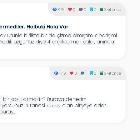
879
0
0
0
3 yıl önce
rmediler. Halbuki Hala Var
k ürünle birlikte bir de çizme almıştım, siparişimi
medik üzgünüz diye 4 aralıkta mail atıldı, anında
1149
0
1
0
3 yıl önce
bir kazık atmaktır? Buraya denetim
ıyorsunuz. 4 tanesi 85.5₺ olan birşeye adet
uray...