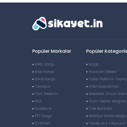
Popüler Markalar
Popüler Kategoril
MNG Kargo
Kargo
Aras Kargo
Pazaryeri Siteleri
Sürat Kargo
Dijital Platform Yayıncı
Trendyol
GSM Operatörleri
Türk Telekom
Marketler Zinciri-İndir
A101
Giyim Marka Mağaza Z
Vodafone
Özel Bankalar
PTT Kargo
Mobilya Marka Mağaza
D-Smart
Tablet ve E-Okuyucu 