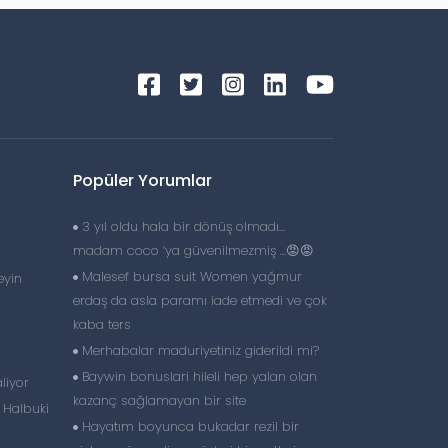
Popüler Yorumlar
3 yıl oldu hala bir dönüş olmadı…
madam coco ‘ya güvenilmezmiş …😡😡
Malesef bursa suit Women yağmur
eyin
erdaş da asla paramı iade etmedi ve çok
kaba ters
Merhabalar maduriyetiniz giderildi mi?
Baywin bonuslari hileli hep yalan olan
liyor
kazanç sağlamayan bir site
 Halbuki
Hayatım boyunca bukadar rezil bir