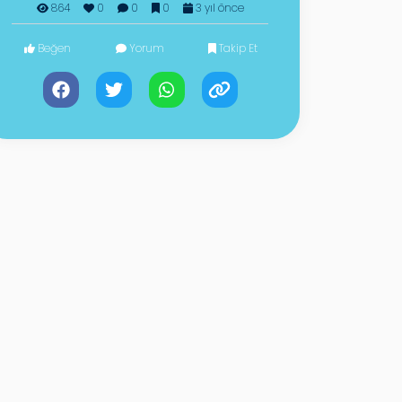
864
0
0
0
3 yıl önce
Beğen
Yorum
Takip Et