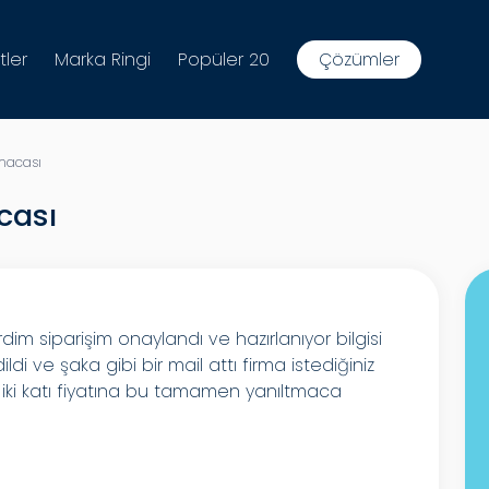
tler
Marka Ringi
Popüler 20
Çözümler
macası
cası
im siparişim onaylandı ve hazırlanıyor bilgisi
ldi ve şaka gibi bir mail attı firma istediğiniz
e iki katı fiyatına bu tamamen yanıltmaca