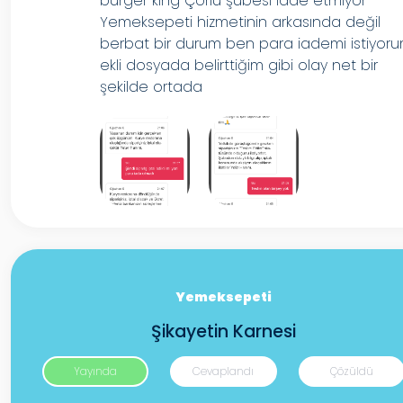
burger kıng Çorlu şubesi iade etmiyor
Yemeksepeti hizmetinin arkasında değil
berbat bir durum ben para iademi istiyor
ekli dosyada belirttiğim gibi olay net bir
şekilde ortada
Yemeksepeti
Şikayetin Karnesi
Yayında
Cevaplandı
Çözüldü