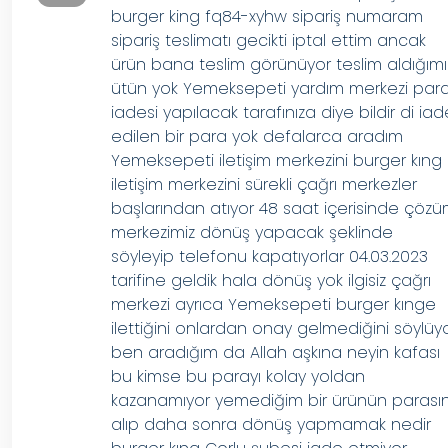
burger king fq84-xyhw sipariş numaram
sipariş teslimatı gecikti iptal ettim ancak
ürün bana teslim görünüyor teslim aldığımı
ütün yok Yemeksepeti yardım merkezi par
iadesi yapılacak tarafınıza diye bildir di ia
edilen bir para yok defalarca aradım
Yemeksepeti iletişim merkezini burger kıng
iletişim merkezini sürekli çağrı merkezler
başlarından atıyor 48 saat içerisinde çöz
merkezimiz dönüş yapacak şeklinde
söyleyip telefonu kapatıyorlar 04.03.2023
tarifine geldik hala dönüş yok ilgisiz çağrı
merkezi ayrıca Yemeksepeti burger kınge
ilettiğini onlardan onay gelmediğini söylüy
ben aradığım da Allah aşkına neyin kafası
bu kimse bu parayı kolay yoldan
kazanamıyor yemediğim bir ürünün parasın
alıp daha sonra dönüş yapmamak nedir