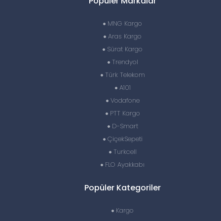
Popüler Markalar
MNG Kargo
Aras Kargo
Sürat Kargo
Trendyol
Türk Telekom
A101
Vodafone
PTT Kargo
D-Smart
ÇiçekSepeti
Turkcell
FLO Ayakkabı
Popüler Kategoriler
Kargo