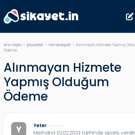
Ana sayfa
>
Şikayetler
>
Yemeksepeti
> Alınmayan Hizmete Yapmış Old
Ödeme
Alınmayan Hizmete
Yapmış Olduğum
Ödeme
Yeter
3 yıl önce
Y
Merhaba 02.02.2023 tarihinde sipariş verdi