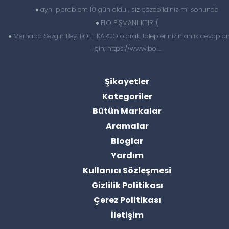
aynı pproblem 10 gün oldu , siz çözebildiniz mi sonunda
FLO PİŞMANLIKTIR :(
Merhaba Sezgin Bey, BOLT KARGO olarak, taleplerinizin anlık cevapl
için; https://www.bol...
Şikayetler
Kategoriler
Bütün Markalar
Aramalar
Bloglar
Yardım
Kullanıcı Sözleşmesi
Gizlilik Politikası
Çerez Politikası
İletişim