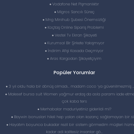
Vodafone Net Pişmanlıktır
Migros Sancılı Süreç
Mng Minihub Şubesi Önemsizliği
Koçtaş Online Sipariş Problemi
Vestel Tv Ekran Şikayeti
Kurumsal Bir Şirkete Yakışmıyor
İndirim Afişi Kasada Geçmiyor
Aras Kargodan Şikayetçiyim
Popüler Yorumlar
3 yıl oldu hala bir dönüş olmadı… madam coco ‘ya güvenilmezmiş 
Malesef bursa suit Women yağmur erdaş da asla paramı iade etme
çok kaba ters
Merhabalar maduriyetiniz giderildi mi?
Baywin bonuslari hileli hep yalan olan kazanç sağlamayan bir si
Hayatım boyunca bukadar rezil bir sistem görmedim müşteri hizme
kadar adi kalitesiz insanlar gö...