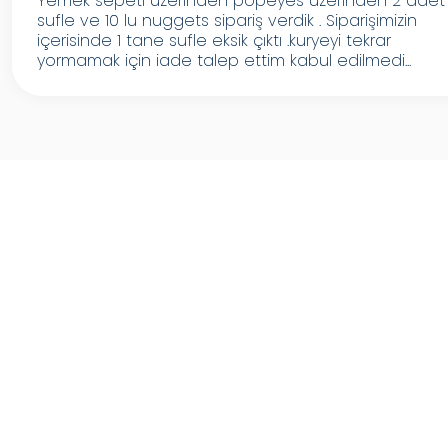
Yemek sepeti üzerinden popeyes üzerinden 2 adet
sufle ve 10 lu nuggets sipariş verdik . Siparişimizin
içerisinde 1 tane sufle eksik çıktı .kuryeyi tekrar
yormamak için iade talep ettim kabul edilmedi...