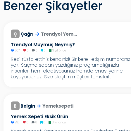
Benzer Şikayetler
Ç
Çağrı
Trendyol Yem...
Trendyol Muymuş Neymiş?
807
0
0
0
3 yıl önce
Rezil rüsfa ettiniz kendinizi! Bir kere iletişim numaranız
yok! Saçma sapan yazdığıınız programcılığınızla
insanları hem aldatıyosunuz hemde enayi yerine
koyuyorsunuz! Size ulaştım müşteri temsilcil...
B
Belgin
Yemeksepeti
Yemek Sepeti Eksik Ürün
936
0
0
0
3 yıl önce