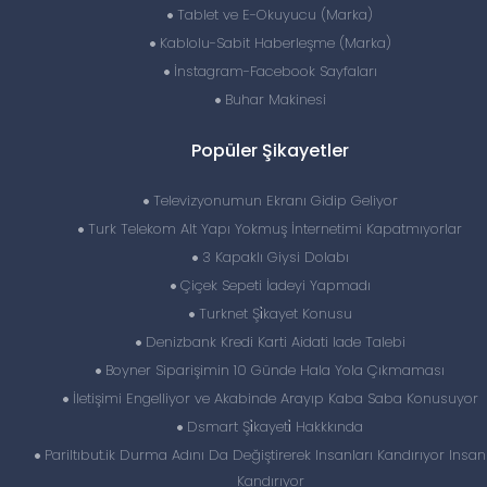
Tablet ve E-Okuyucu (Marka)
Kablolu-Sabit Haberleşme (Marka)
İnstagram-Facebook Sayfaları
Buhar Makinesi
Popüler Şikayetler
Televizyonumun Ekranı Gidip Geliyor
Turk Telekom Alt Yapı Yokmuş İnternetimi Kapatmıyorlar
3 Kapaklı Giysi Dolabı
Çiçek Sepeti İadeyi Yapmadı
Turknet Şi̇kayet Konusu
Denizbank Kredi Karti Aidati Iade Talebi
Boyner Siparişimin 10 Günde Hala Yola Çıkmaması
İletişimi Engelliyor ve Akabinde Arayıp Kaba Saba Konusuyor
Dsmart Şi̇kayeti̇ Hakkkında
Pariltıbut.ik Durma Adını Da Değiştirerek Insanları Kandırıyor Insanl
Kandırıyor