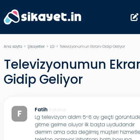
Ana sayfa
>
Şikayetler
>
LG
> Televizyonumun Ekranı Gidip Geliyor
Televizyonumun Ekra
Gidip Geliyor
Fatih
3 yıl önce
F
Lg televizyon aldım 5-6 ay geçti görüntüd
gitme gelme oluyor ilk başta uydudandır
demim ama oda değilmiş müşteri hizmetle
telefon açmıyor Whatsap hattı boşuna