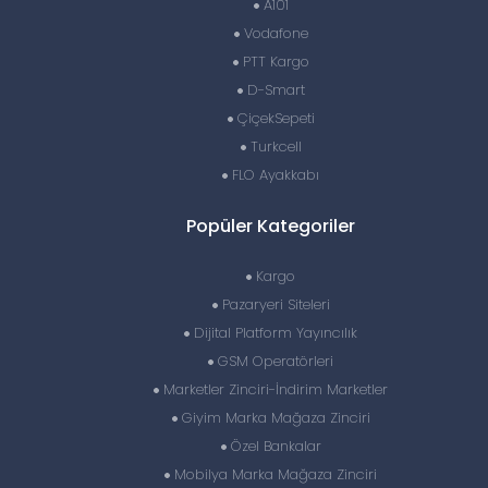
A101
Vodafone
PTT Kargo
D-Smart
ÇiçekSepeti
Turkcell
FLO Ayakkabı
Popüler Kategoriler
Kargo
Pazaryeri Siteleri
Dijital Platform Yayıncılık
GSM Operatörleri
Marketler Zinciri-İndirim Marketler
Giyim Marka Mağaza Zinciri
Özel Bankalar
Mobilya Marka Mağaza Zinciri