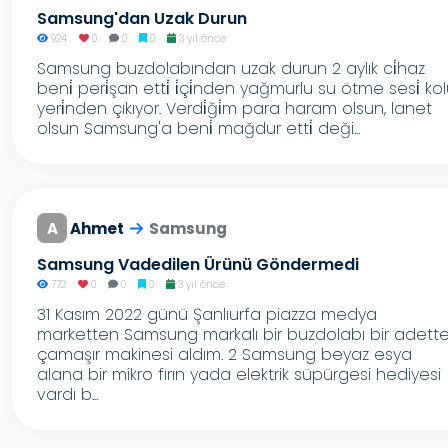
Samsung'dan Uzak Durun
924
0
0
0
3 yıl önce
Samsung buzdolabından uzak durun 2 aylık ci̇haz
beni̇ peri̇şan etti̇ i̇çi̇nden yağmurlu su ötme sesi̇ ko
yeri̇nden çıkıyor. Verdi̇ği̇m para haram olsun, lanet
olsun Samsung'a beni̇ mağdur etti̇ deği...
A
Ahmet
Samsung
Samsung Vadedilen Ürünü Göndermedi
772
0
0
0
3 yıl önce
31 Kasım 2022 günü Şanlıurfa piazza medya
marketten Samsung markalı bir buzdolabı bir adett
çamaşır makinesi aldım. 2 Samsung beyaz esya
alana bir mikro fırın yada elektrik süpürgesi hediyesi
vardı b...