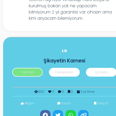
kurulmuş bakan yok ne yapacam
bilmiyorum 2 yıl garantisi var cihazın ama
kimi arıyacam bilemiyorum.
LG
Şikayetin Karnesi
Yayında
Cevaplandı
Çözüldü
802
0
0
0
3 yıl önce
Beğen
Yorum
Takip Et